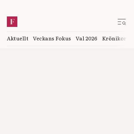
Aktuellt
Veckans Fokus
Val 2026
Krönikor
K