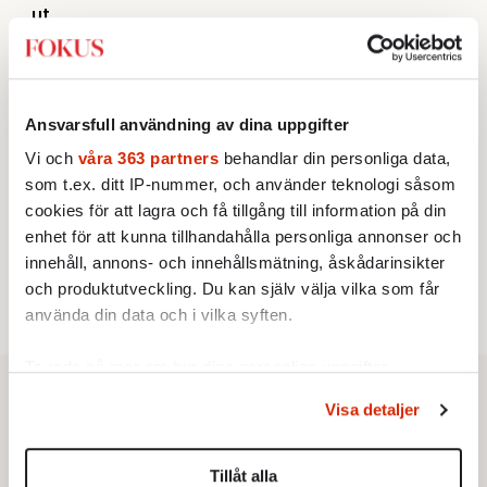
ut
Av: Susanne Gäre
KRÖNIKA
3.
Johan Hakelius:
DN-rubriken visar vad som sägs
mellan raderna
KRÖNIKA
4.
Ansvarsfull användning av dina uppgifter
Nina Lekander:
På ”Kommunisthögskolan” drömde
alla om att vara arbetarklass
Vi och
våra 363 partners
behandlar din personliga data,
KRÖNIKA
som t.ex. ditt IP-nummer, och använder teknologi såsom
5.
Frans Wachtmeister:
Ja, AC är ett hot mot den
cookies för att lagra och få tillgång till information på din
franska civilisationen
enhet för att kunna tillhandahålla personliga annonser och
STICKET
6.
Bitte Assarmo:
Sagan om den lågbegåvade
innehåll, annons- och innehållsmätning, åskådarinsikter
ursprungsbefolkningen i Filipstad
och produktutveckling. Du kan själv välja vilka som får
använda din data och i vilka syften.
Ta reda på mer om hur dina personliga uppgifter
behandlas och ställ in dina preferenser i
detaljsektionen
.
Visa detaljer
Du kan ändra eller dra tillbaka ditt samtycke när som
helst från cookie-förklaringen.
Tillåt alla