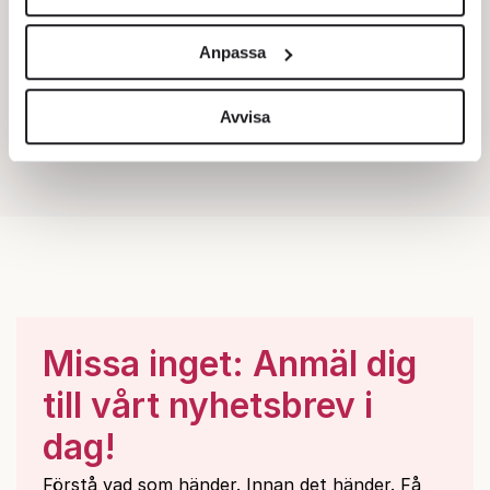
Vi använder enhetsidentifierare för att anpassa innehållet
och annonserna till användarna, tillhandahålla funktioner
Anpassa
för sociala medier och analysera vår trafik. Vi
vidarebefordrar även sådana identifierare och annan
information från din enhet till de sociala medier och
Avvisa
annons- och analysföretag som vi samarbetar med.
Dessa kan i sin tur kombinera informationen med annan
information som du har tillhandahållit eller som de har
samlat in när du har använt deras tjänster.
Om du vill läsa mer om hur vi hanterar personuppgifter
kan du göra det
här
.
Missa inget: Anmäl dig
till vårt nyhetsbrev i
dag!
Förstå vad som händer. Innan det händer. Få