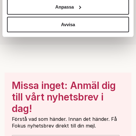
och annonserna till användarna, tillhandahålla funktioner
Anpassa
för sociala medier och analysera vår trafik. Vi
vidarebefordrar även sådana identifierare och annan
information från din enhet till de sociala medier och
Avvisa
annons- och analysföretag som vi samarbetar med.
Dessa kan i sin tur kombinera informationen med annan
information som du har tillhandahållit eller som de har
samlat in när du har använt deras tjänster.
Om du vill läsa mer om hur vi hanterar personuppgifter
kan du göra det
här
.
Missa inget: Anmäl dig
till vårt nyhetsbrev i
dag!
Förstå vad som händer. Innan det händer. Få
Fokus nyhetsbrev direkt till din mejl.