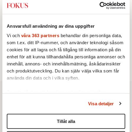
2.
Sakine Madon:
Efter islamistdådet oroar sig
vänstern för Agnes Wold
STICKET
3.
Dan Korn:
Quisling, quislingar och sten i glashus
KRÖNIKA
Ansvarsfull användning av dina uppgifter
4.
Frans Wachtmeister:
Ja, AC är ett hot mot den
franska civilisationen
Vi och
våra 363 partners
behandlar din personliga data,
UTRIKES
som t.ex. ditt IP-nummer, och använder teknologi såsom
5.
Därför liknar Putin både tsaren och Stalin
cookies för att lagra och få tillgång till information på din
Av: Bengt Jangfeldt
STICKET
enhet för att kunna tillhandahålla personliga annonser och
6.
Christoffer Jonsson:
Inte nu igen, Vänsterpartiet!
innehåll, annons- och innehållsmätning, åskådarinsikter
och produktutveckling. Du kan själv välja vilka som får
använda din data och i vilka syften.
Ta reda på mer om hur dina personliga uppgifter
behandlas och ställ in dina preferenser i
detaljsektionen
.
Visa detaljer
Du kan ändra eller dra tillbaka ditt samtycke när som
helst från cookie-förklaringen.
Tillåt alla
Vi använder enhetsidentifierare för att anpassa innehållet