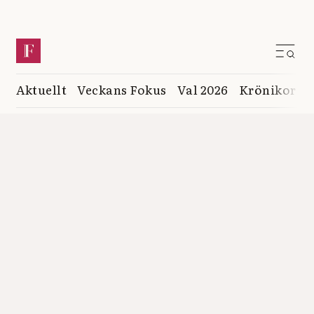
Aktuellt
Veckans Fokus
Val 2026
Krönikor
K