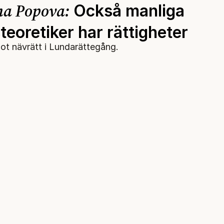
na Popova:
Också manliga
eoretiker har rättigheter
Nödvärn mot nävrätt i Lundarättegång.