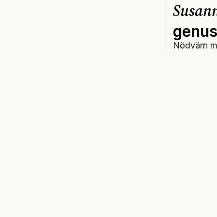
Susan
genust