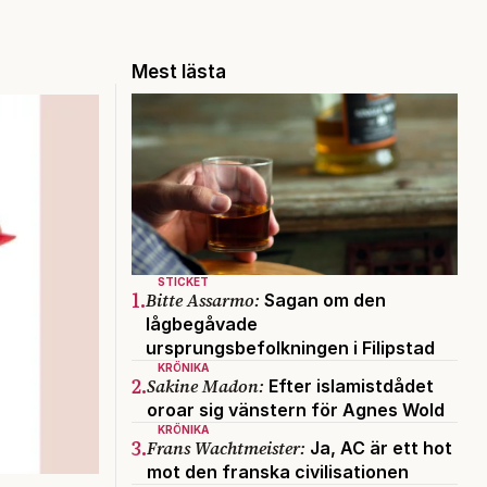
Mest lästa
STICKET
1.
Bitte Assarmo:
Sagan om den
lågbegåvade
ursprungsbefolkningen i Filipstad
KRÖNIKA
2.
Sakine Madon:
Efter islamistdådet
oroar sig vänstern för Agnes Wold
KRÖNIKA
3.
Frans Wachtmeister:
Ja, AC är ett hot
mot den franska civilisationen