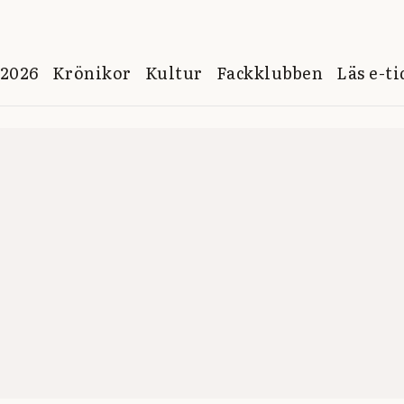
 2026
Krönikor
Kultur
Fackklubben
Läs e-t