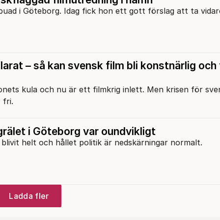
uad i Göteborg. Idag fick hon ett gott förslag att ta vidar
klarat – så kan svensk film bli konstnärlig och 
jonets kula och nu är ett filmkrig inlett. Men krisen för sve
fri.
rälet i Göteborg var oundvikligt
livit helt och hållet politik är nedskärningar normalt.
Ladda fler