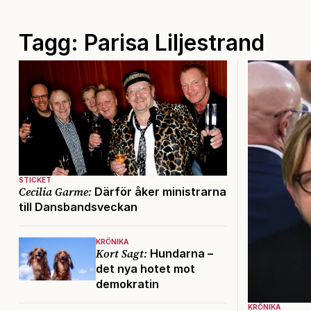
Tagg: Parisa Liljestrand
STICKET
Cecilia Garme:
Därför åker ministrarna
till Dansbandsveckan
KRÖNIKA
Kort Sagt:
Hundarna –
det nya hotet mot
demokratin
KRÖNIKA