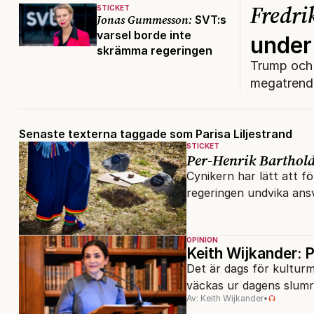
Fredri
STICKET
Jonas Gummesson:
SVT:s
varsel borde inte
unde
skrämma regeringen
Trump och 
megatrende
Senaste texterna taggade som Parisa Liljestrand
STICKET
Per-Henrik Barthold
Cynikern har lätt att fö
regeringen undvika ansv
OPINION
Keith Wijkander: P
Det är dags för kulturmi
väckas ur dagens slumra
Av: Keith Wijkander
•