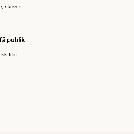
e, skriver
få publik
nsk film