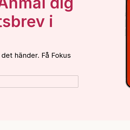
 Anmäl dig
tsbrev i
 det händer. Få Fokus