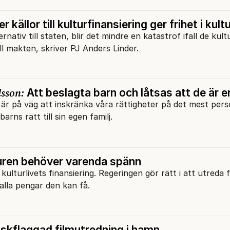
er källor till kulturfinansiering ger frihet i kult
nativ till staten, blir det mindre en katastrof ifall de kult
ll makten, skriver PJ Anders Linder.
sson:
Att beslagta barn och låtsas att de är 
är på väg att inskränka våra rättigheter på det mest pers
arns rätt till sin egen familj.
uren behöver varenda spänn
l kulturlivets finansiering. Regeringen gör rätt i att utreda 
alla pengar den kan få.
kflaggad filmutredning i hamn