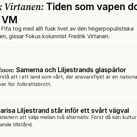
k Virtanen:
Tiden som vapen d
r VM
Fifa tog med allt fusk livet av den högerpopulistiska
n, gissar Fokus kolumnist Fredrik Virtanen.
sson:
Samerna och Liljestrands glaspärlor
rstå att i ett land som vårt, där ansvarsflykt är en national
ar för folkrättsbrott.
arisa Liljestrand står inför ett svårt vägval
nistern att välja mellan två alternativ. Först då kan kultur
nde tillstånd.