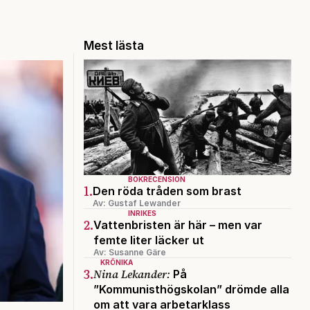
Mest lästa
BOKRECENSION
1.
Den röda tråden som brast
Av: Gustaf Lewander
INRIKES
2.
Vattenbristen är här – men var
femte liter läcker ut
Av: Susanne Gäre
KRÖNIKA
3.
Nina Lekander:
På
”Kommunisthögskolan” drömde alla
om att vara arbetarklass