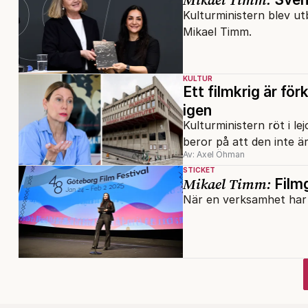
Kulturministern blev utb
Mikael Timm.
KULTUR
Ett filmkrig är för
igen
Kulturministern röt i le
beror på att den inte är 
Av: Axel Öhman
STICKET
Mikael Timm:
Filmg
När en verksamhet har b