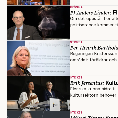
KRÖNIKA
PJ Anders Linder:
Fl
Om det uppstår fler alter
politiserande kommer ti
STICKET
Per-Henrik Barthold
Regeringen Kristersson 
området: föräldrar och b
STICKET
Erik Jersenius:
Kult
Fler ska kunna bidra til
kultursektorn behöver 
STICKET
Mikael Timm:
Svens