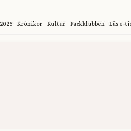
 2026
Krönikor
Kultur
Fackklubben
Läs e-t