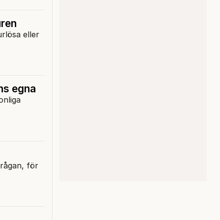
uren
urlösa eller
ens egna
onliga
frågan, för