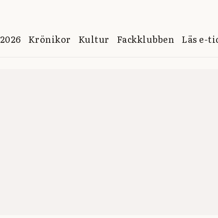
 2026
Krönikor
Kultur
Fackklubben
Läs e-t