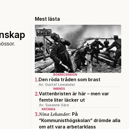
Mest lästa
nskap
mössor.
BOKRECENSION
1.
Den röda tråden som brast
Av: Gustaf Lewander
INRIKES
2.
Vattenbristen är här – men var
femte liter läcker ut
Av: Susanne Gäre
KRÖNIKA
3.
Nina Lekander:
På
”Kommunisthögskolan” drömde alla
om att vara arbetarklass