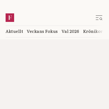
Aktuellt
Veckans Fokus
Val 2026
Krönikor
K