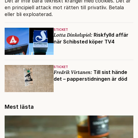
Det är inte bara tekniskt krångel med cookies. Det är
en principiell attack mot rätten till privatliv. Betala
eller bli exploaterad.
STICKET
Lotta Dinkelspiel:
Riskfylld affär
när Schibsted köper TV4
STICKET
Fredrik Virtanen:
Till sist hände
det – papperstidningen är död
Mest lästa