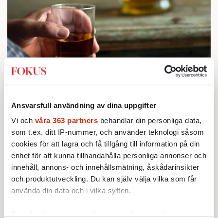
STICKET
1.
Bitte Assarmo:
Sagan om den lågbegåvade
ursprungsbefolkningen i Filipstad
Ansvarsfull användning av dina uppgifter
KRÖNIKA
2.
Frans Wachtmeister:
Ja, AC är ett hot mot den
Vi och
våra 363 partners
behandlar din personliga data,
franska civilisationen
som t.ex. ditt IP-nummer, och använder teknologi såsom
BOKRECENSION
3.
Den röda tråden som brast
cookies för att lagra och få tillgång till information på din
Av: Gustaf Lewander
enhet för att kunna tillhandahålla personliga annonser och
KRÖNIKA
4.
Nina Lekander:
På ”Kommunisthögskolan” drömde
innehåll, annons- och innehållsmätning, åskådarinsikter
alla om att vara arbetarklass
och produktutveckling. Du kan själv välja vilka som får
KRÖNIKA
använda din data och i vilka syften.
5.
Sakine Madon:
Efter islamistdådet oroar sig
vänstern för Agnes Wold
Ta reda på mer om hur dina personliga uppgifter
STICKET