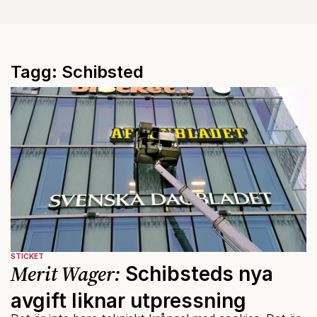
Tagg: Schibsted
STICKET
Merit Wager:
Schibsteds nya
avgift liknar utpressning