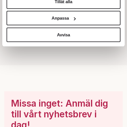
Tillåt alla
Vi använder enhetsidentifierare för att anpassa innehållet
och annonserna till användarna, tillhandahålla funktioner
Anpassa
för sociala medier och analysera vår trafik. Vi
vidarebefordrar även sådana identifierare och annan
information från din enhet till de sociala medier och
Avvisa
annons- och analysföretag som vi samarbetar med.
Dessa kan i sin tur kombinera informationen med annan
information som du har tillhandahållit eller som de har
samlat in när du har använt deras tjänster.
Om du vill läsa mer om hur vi hanterar personuppgifter
kan du göra det
här
.
Missa inget: Anmäl dig
till vårt nyhetsbrev i
dag!