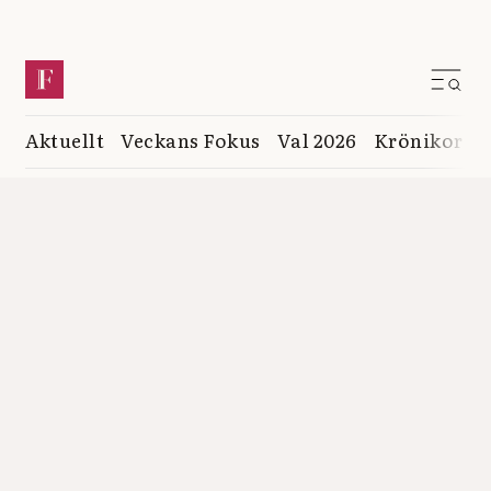
Aktuellt
Veckans Fokus
Val 2026
Krönikor
K