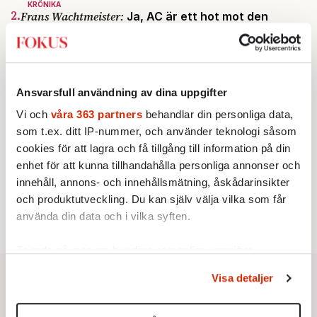
KRÖNIKA
2.
Frans Wachtmeister:
Ja, AC är ett hot mot den
franska civilisationen
KRÖNIKA
3.
Nina Lekander:
På ”Kommunisthögskolan” drömde
alla om att vara arbetarklass
INRIKES
Ansvarsfull användning av dina uppgifter
4.
Vattenbristen är här – men var femte liter läcker
ut
Vi och
våra 363 partners
behandlar din personliga data,
Av: Susanne Gäre
som t.ex. ditt IP-nummer, och använder teknologi såsom
STICKET
5.
Bitte Assarmo:
Sagan om den lågbegåvade
cookies för att lagra och få tillgång till information på din
ursprungsbefolkningen i Filipstad
enhet för att kunna tillhandahålla personliga annonser och
KRÖNIKA
innehåll, annons- och innehållsmätning, åskådarinsikter
6.
Sakine Madon:
Efter islamistdådet oroar sig
och produktutveckling. Du kan själv välja vilka som får
vänstern för Agnes Wold
använda din data och i vilka syften.
Ta reda på mer om hur dina personliga uppgifter
behandlas och ställ in dina preferenser i
detaljsektionen
.
Visa detaljer
Du kan ändra eller dra tillbaka ditt samtycke när som
helst från cookie-förklaringen.