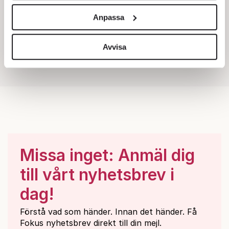
och annonserna till användarna, tillhandahålla funktioner
Anpassa
för sociala medier och analysera vår trafik. Vi
vidarebefordrar även sådana identifierare och annan
information från din enhet till de sociala medier och
Avvisa
annons- och analysföretag som vi samarbetar med.
Dessa kan i sin tur kombinera informationen med annan
information som du har tillhandahållit eller som de har
samlat in när du har använt deras tjänster.
Om du vill läsa mer om hur vi hanterar personuppgifter
kan du göra det
här
.
Missa inget: Anmäl dig
till vårt nyhetsbrev i
dag!
Förstå vad som händer. Innan det händer. Få
Fokus nyhetsbrev direkt till din mejl.