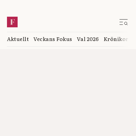
Aktuellt
Veckans Fokus
Val 2026
Krönikor
K