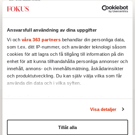
Av: Susanne Gäre
KRÖNIKA
3.
Nina Lekander:
På ”Kommunisthögskolan” drömde
alla om att vara arbetarklass
KRÖNIKA
4.
Frans Wachtmeister:
Ja, AC är ett hot mot den
Ansvarsfull användning av dina uppgifter
franska civilisationen
Vi och
våra 363 partners
behandlar din personliga data,
STICKET
5.
Bitte Assarmo:
Sagan om den lågbegåvade
som t.ex. ditt IP-nummer, och använder teknologi såsom
ursprungsbefolkningen i Filipstad
cookies för att lagra och få tillgång till information på din
KRÖNIKA
6.
Sakine Madon:
Efter islamistdådet oroar sig
enhet för att kunna tillhandahålla personliga annonser och
vänstern för Agnes Wold
innehåll, annons- och innehållsmätning, åskådarinsikter
och produktutveckling. Du kan själv välja vilka som får
använda din data och i vilka syften.
Ta reda på mer om hur dina personliga uppgifter
behandlas och ställ in dina preferenser i
detaljsektionen
.
Visa detaljer
Du kan ändra eller dra tillbaka ditt samtycke när som
helst från cookie-förklaringen.
Tillåt alla
Vi använder enhetsidentifierare för att anpassa innehållet