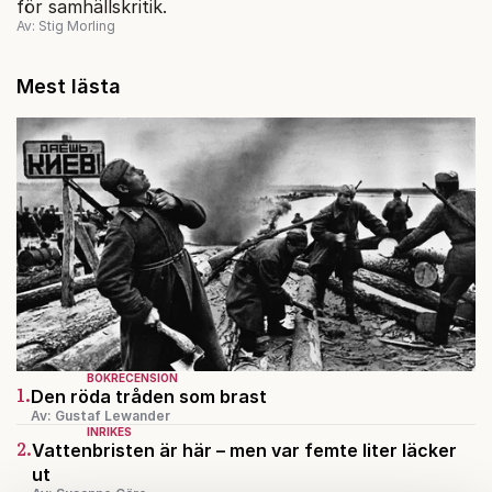
för samhällskritik.
Av: Stig Morling
Mest lästa
BOKRECENSION
1.
Den röda tråden som brast
Av: Gustaf Lewander
INRIKES
2.
Vattenbristen är här – men var femte liter läcker
ut