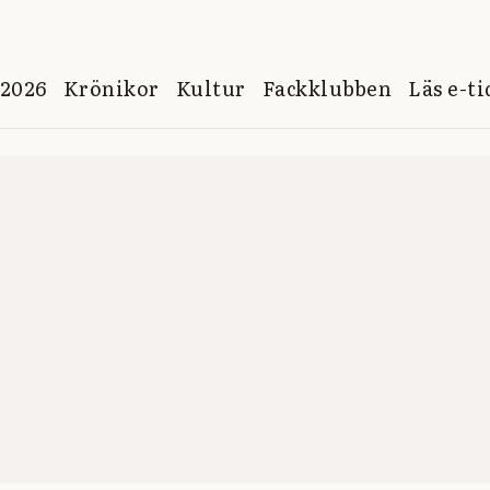
 2026
Krönikor
Kultur
Fackklubben
Läs e-t