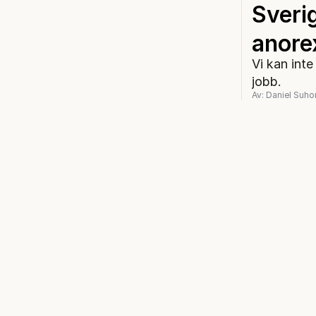
Sverig
anore
Vi kan inte
jobb.
Av: Daniel Suh