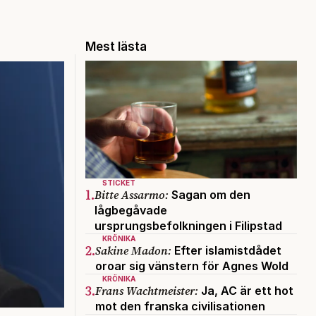
Mest lästa
STICKET
1.
Bitte Assarmo:
Sagan om den
lågbegåvade
ursprungsbefolkningen i Filipstad
KRÖNIKA
2.
Sakine Madon:
Efter islamistdådet
oroar sig vänstern för Agnes Wold
KRÖNIKA
3.
Frans Wachtmeister:
Ja, AC är ett hot
mot den franska civilisationen