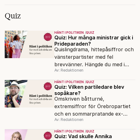
Quiz
HÄNT I POLITIKEN
QUIZ
Quiz: Hur många ministrar gick i
Prideparaden?
Quislingdrama, hittepåsiffror och
vänsterpartister med fel
brevvänner. Hängde du med i
Av: Redaktionen
politiken under valspurtens
första vecka?
HÄNT I POLITIKEN
QUIZ
Quiz: Vilken partiledare blev
sopåkare?
Omskriven båtturné,
extremsiffror för Örebropartiet
och en sommarpratande ex-
Av: Redaktionen
minister. Har du koll på veckans
snackisar i politiken?
HÄNT I POLITIKEN
QUIZ
Quiz: Vad skulle Annika