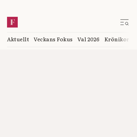
Aktuellt
Veckans Fokus
Val 2026
Krönikor
K