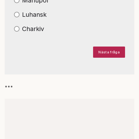
Mariupol
Luhansk
Charkiv
Nästa fråga
***