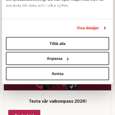
Publicerad 2022-10-05
använda din data och i vilka syften.
Ingår i nummer 2022-40
Quiz
Ta reda på mer om hur dina personliga uppgifter
behandlas och ställ in dina preferenser i
detaljsektionen
.
Visa detaljer
Du kan ändra eller dra tillbaka ditt samtycke när som
helst från cookie-förklaringen.
Tillåt alla
Vi använder enhetsidentifierare för att anpassa innehållet
och annonserna till användarna, tillhandahålla funktioner
Anpassa
för sociala medier och analysera vår trafik. Vi
vidarebefordrar även sådana identifierare och annan
information från din enhet till de sociala medier och
Avvisa
annons- och analysföretag som vi samarbetar med.
Dessa kan i sin tur kombinera informationen med annan
information som du har tillhandahållit eller som de har
samlat in när du har använt deras tjänster.
Testa vår valkompass 2026!
Om du vill läsa mer om hur vi hanterar personuppgifter
kan du göra det
här
.