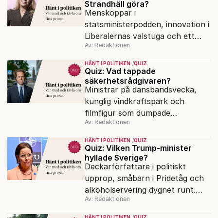
Strandhäll göra?
Menskoppar i
statsministerpodden, innovation i
Liberalernas valstuga och ett
Av: Redaktionen
rödgrönt parti som backar. Hur
gick politiksnacket i veckan?
HÄNT I POLITIKEN
QUIZ
Quiz: Vad tappade
säkerhetsrådgivaren?
Ministrar på dansbandsvecka,
kunglig vindkraftspark och
filmfigur som dumpade
Av: Redaktionen
Liberalerna. Har du koll på
veckans politiska snackisar?
HÄNT I POLITIKEN
QUIZ
Quiz: Vilken Trump-minister
hyllade Sverige?
Deckarförfattare i politiskt
upprop, småbarn i Pridetåg och
alkoholservering dygnet runt.
Av: Redaktionen
Har du koll på veckans politiska
snackisar?
HÄNT I POLITIKEN
QUIZ