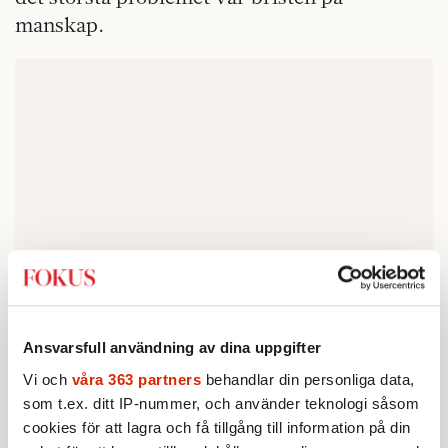
manskap.
Ansvarsfull användning av dina uppgifter
Vi och
våra 363 partners
behandlar din personliga data,
som t.ex. ditt IP-nummer, och använder teknologi såsom
Efter sex månader krig börjar avtalen för
cookies för att lagra och få tillgång till information på din
yrkessoldaterna löpa ut – och dessa har inte