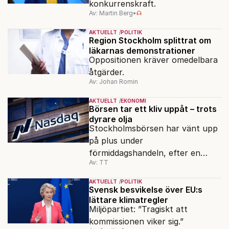
konkurrenskraft.
Av: Martin Berg
•
AKTUELLT
POLITIK
Region Stockholm splittrat om
läkarnas demonstrationer
Oppositionen kräver omedelbara
åtgärder.
Av: Johan Romin
AKTUELLT
EKONOMI
Börsen tar ett kliv uppåt – trots
dyrare olja
Stockholmsbörsen har vänt upp
på plus under
förmiddagshandeln, efter en
Av: TT
inledning nedåt – trots ett högre
oljepris och AI-oro.
AKTUELLT
POLITIK
Svensk besvikelse över EU:s
lättare klimatregler
Miljöpartiet: ”Tragiskt att
kommissionen viker sig.”