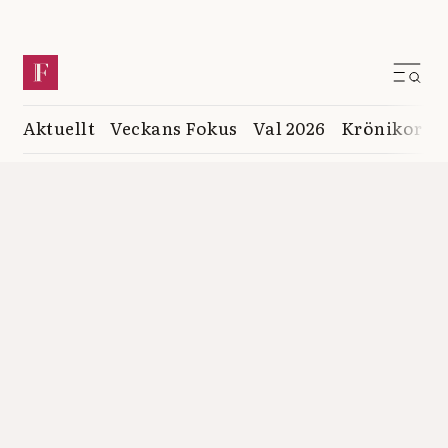
Aktuellt
Veckans Fokus
Val 2026
Krönikor
K