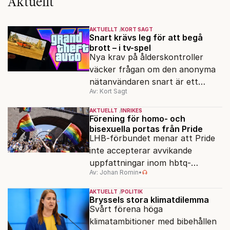
Aktuellt
AKTUELLT
KORT SAGT
Snart krävs leg för att begå
brott – i tv-spel
Nya krav på ålderskontroller
väcker frågan om den anonyma
nätanvändaren snart är ett
Av: Kort Sagt
minne blott.
AKTUELLT
INRIKES
Förening för homo- och
bisexuella portas från Pride
LHB-förbundet menar att Pride
inte accepterar avvikande
uppfattningar inom hbtq-
Av: Johan Romin
•
rörelsen. "Vi har inga problem
med transpersoner", säger
AKTUELLT
POLITIK
ordföranden Linn Saarinen.
Bryssels stora klimatdilemma
Svårt förena höga
klimatambitioner med bibehållen