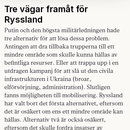
Om du vill läsa mer om hur vi hanterar personuppgifter
Tre vägar framåt för
kan du göra det
här
.
Ryssland
Putin och den högsta militärledningen hade
tre alternativ för att lösa dessa problem.
Antingen att dra tillbaka trupperna till ett
mindre område som skulle kunna hållas av
befintliga resurser. Eller att trappa upp i en
utdragen kampanj för att slå ut den civila
infrastrukturen i Ukraina (broar,
elförsörjning, administration). Slutligen
fanns möjligheten till mobilisering. Ryssland
har valt bort det första alternativet, eftersom
det är osäkert om ens ett mindre område kan
hållas. Alternativ två är också osäkert,
eftersom det skulle fordra insatser av