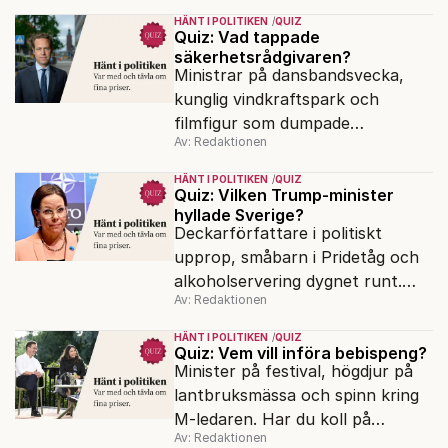
gick politiksnacket i veckan?
HÄNT I POLITIKEN
QUIZ
Quiz: Vad tappade
säkerhetsrådgivaren?
Ministrar på dansbandsvecka,
kunglig vindkraftspark och
filmfigur som dumpade
Av: Redaktionen
Liberalerna. Har du koll på
veckans politiska snackisar?
HÄNT I POLITIKEN
QUIZ
Quiz: Vilken Trump-minister
hyllade Sverige?
Deckarförfattare i politiskt
upprop, småbarn i Pridetåg och
alkoholservering dygnet runt.
Av: Redaktionen
Har du koll på veckans politiska
snackisar?
HÄNT I POLITIKEN
QUIZ
Quiz: Vem vill införa bebispeng?
Minister på festival, högdjur på
lantbruksmässa och spinn kring
M-ledaren. Har du koll på
Av: Redaktionen
veckans politiska snackisar?