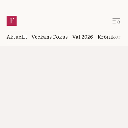
Aktuellt
Veckans Fokus
Val 2026
Krönikor
K