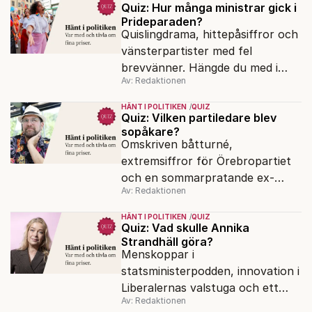
Quiz: Hur många ministrar gick i
Prideparaden?
Quislingdrama, hittepåsiffror och
vänsterpartister med fel
brevvänner. Hängde du med i
Av: Redaktionen
politiken under valspurtens
första vecka?
HÄNT I POLITIKEN
QUIZ
Quiz: Vilken partiledare blev
sopåkare?
Omskriven båtturné,
extremsiffror för Örebropartiet
och en sommarpratande ex-
Av: Redaktionen
minister. Har du koll på veckans
snackisar i politiken?
HÄNT I POLITIKEN
QUIZ
Quiz: Vad skulle Annika
Strandhäll göra?
Menskoppar i
statsministerpodden, innovation i
Liberalernas valstuga och ett
Av: Redaktionen
rödgrönt parti som backar. Hur