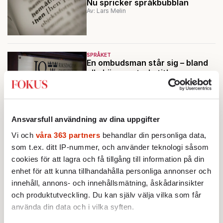
Nu spricker språkbubblan
Av: Lars Melin
SPRÅKET
En ombudsman står sig – bland
alla könsneutrala titlar
Av: Anders Svensson
SPRÅKET
Ansvarsfull användning av dina uppgifter
Dialekterna flyter ihop
Av: Anders Svensson
Vi och
våra 363 partners
behandlar din personliga data,
som t.ex. ditt IP-nummer, och använder teknologi såsom
cookies för att lagra och få tillgång till information på din
enhet för att kunna tillhandahålla personliga annonser och
SPRÅKET
Arabiska – så funkar det
innehåll, annons- och innehållsmätning, åskådarinsikter
Av: Christian Azar
och produktutveckling. Du kan själv välja vilka som får
använda din data och i vilka syften.