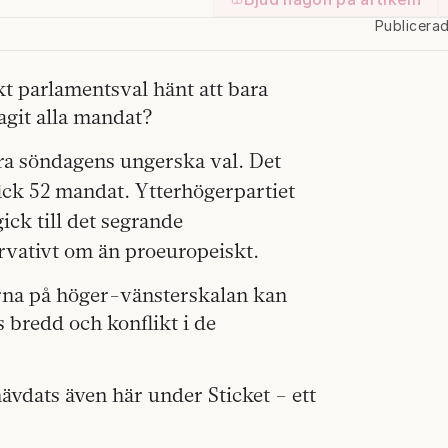
Publicera
kt parlamentsval hänt att bara
agit alla mandat?
rra söndagens ungerska val. Det
ick 52 mandat. Ytterhögerpartiet
ick till det segrande
rvativt om än proeuropeiskt.
rna på höger-vänsterskalan kan
s bredd och konflikt i de
vdats även här under Sticket – ett