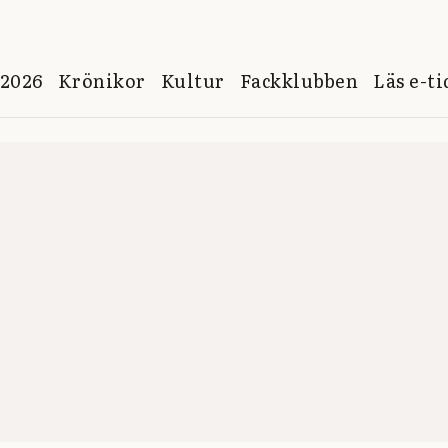
 2026
Krönikor
Kultur
Fackklubben
Läs e-t