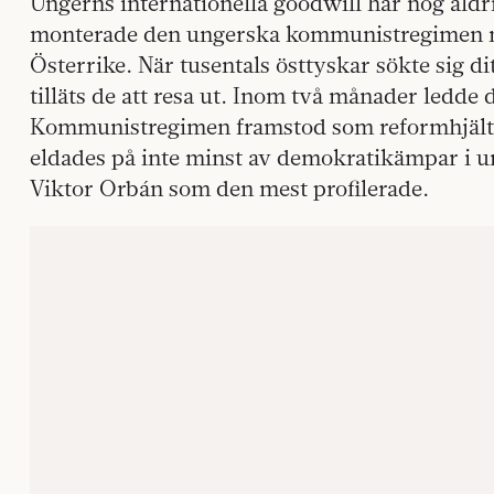
Ungerns internationella goodwill har nog aldri
monterade den ungerska kommunistregimen n
Österrike. När tusentals östtyskar sökte sig dit 
tilläts de att resa ut. Inom två månader ledde d
Kommunistregimen framstod som reformhjälta
eldades på inte minst av demokratikämpar i 
Viktor Orbán som den mest profilerade.