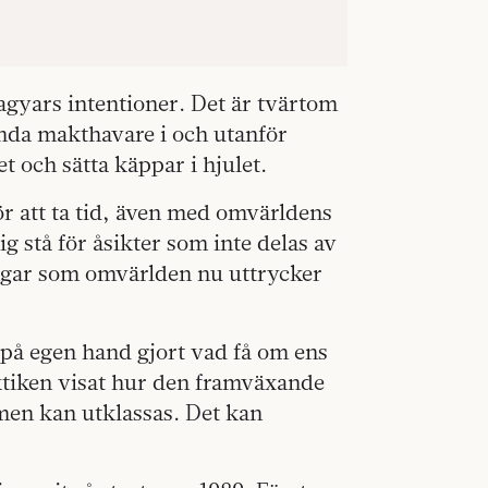
Magyars intentioner. Det är tvärtom
nda makthavare i och utanför
t och sätta käppar i hjulet.
r att ta tid, även med omvärldens
g stå för åsikter som inte delas av
gar som omvärlden nu uttrycker
på egen hand gjort vad få om ens
ktiken visat hur den framväxande
 men kan utklassas. Det kan