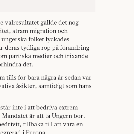
 valresultatet gällde det nog
nitet, stram migration och
t ungerska folket lyckades
 deras tydliga rop på förändring
nom partiska medier och trixande
örhindra det.
 tills för bara några år sedan var
rvativa åsikter, samtidigt som hans
tår inte i att bedriva extrem
å. Mandatet är att ta Ungern bort
drivit, tillbaka till att vara en
egrerad i Europa.