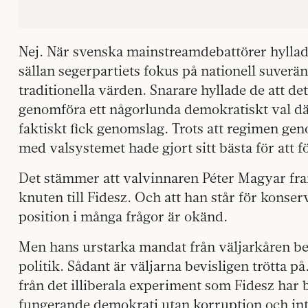
Nej. När svenska mainstreamdebattörer hyllade
sällan segerpartiets fokus på nationell suverä
traditionella värden. Snarare hyllade de att de
genomföra ett någorlunda demokratiskt val där
faktiskt fick genomslag. Trots att regimen ge
med valsystemet hade gjort sitt bästa för att f
Det stämmer att valvinnaren Péter Magyar fram
knuten till Fidesz. Och att han står för konse
position i många frågor är okänd.
Men hans urstarka mandat från väljarkåren bes
politik. Sådant är väljarna bevisligen trötta p
från det illiberala experiment som Fidesz har be
fungerande demokrati utan korruption och int