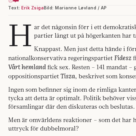
Text:
Erik Zsiga
Bild: Marianne Løvland / AP
H
ar det någonsin förr i ett demokratis
partier långt ut på högerkanten har t
Knappast. Men just detta hände i fö
Fidesz
nationalkonservativa regeringspartiet
f
Vårt hemland
fick sex. Resten – 141 mandat – g
Tisza
oppositionspartiet
, beskrivet som konse
Ingen som befinner sig inom de rimliga kante
tycka att detta är optimalt. Politik behöver vis
församlingar där den diskuteras och beslutas.
Men är omvärldens reaktioner – som det har hä
uttryck för dubbelmoral?