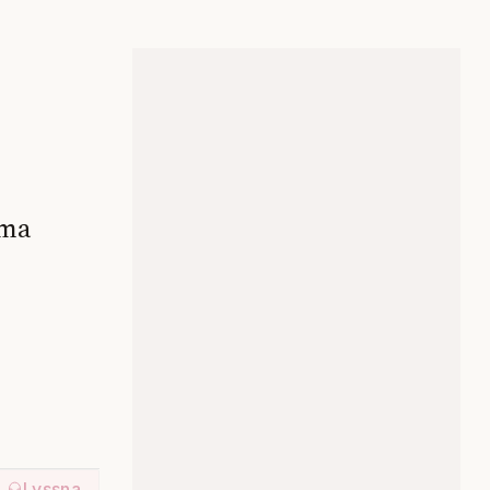
mma
Lyssna