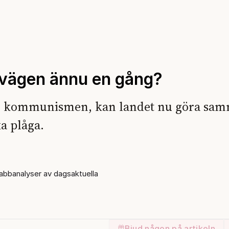
 vägen ännu en gång?
ur kommunismen, kan landet nu göra sa
ka plåga.
bbanalyser av dagsaktuella
Bjud någon på artikeln