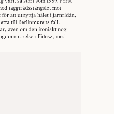
g varit så stort som 1989. Först
ed taggtrådsstängslet mot
för att utnyttja hålet i järnridån,
etta till Berlinmurens fall.
r, även om den ironiskt nog
ungdomsrörelsen Fidesz, med