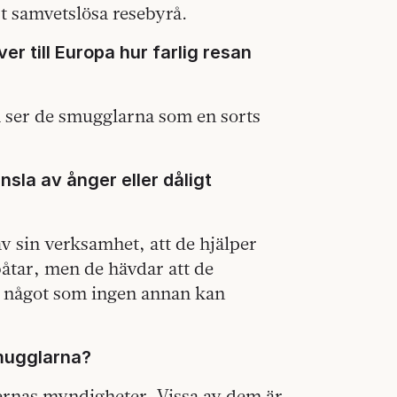
t samvetslösa resebyrå.
er till Europa hur farlig resan
 ser de smugglarna som en sorts
sla av ånger eller dåligt
 av sin verksamhet, att de hjälper
båtar, men de hävdar att de
p något som ingen annan kan
smugglarna?
rnas myndigheter. Vissa av dem är