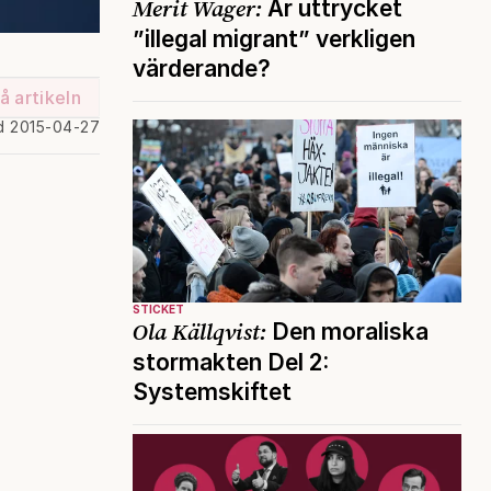
Merit Wager:
Är uttrycket
”illegal migrant” verkligen
värderande?
å artikeln
d 2015-04-27
STICKET
Ola Källqvist:
Den moraliska
stormakten Del 2:
Systemskiftet