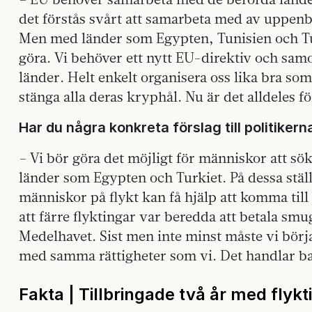
det förstås svårt att samarbeta med av uppenb
Men med länder som Egypten, Tunisien och Tur
göra. Vi behöver ett nytt EU-direktiv och samo
länder. Helt enkelt organisera oss lika bra s
stänga alla deras kryphål. Nu är det alldeles f
Har du några konkreta förslag till politikern
– Vi bör göra det möjligt för människor att sök
länder som Egypten och Turkiet. På dessa stäl
människor på flykt kan få hjälp att komma till 
att färre flyktingar var beredda att betala smu
Medelhavet. Sist men inte minst måste vi börj
med samma rättigheter som vi. Det handlar bar
Fakta | Tillbringade två år med fly