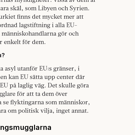
ara skäl, som Libyen och Syrien.
kiet finns det mycket mer att
rdnad lagstiftning i alla EU-
om människohandlarna gör och
ör enkelt för dem.
a?
a asyl utanför EU:s gränser, i
len kan EU sätta upp center där
EU på laglig väg. Det skulle göra
gglare för att ta dem över
a se flyktingarna som människor,
a om politisk vilja, inget annat.
ktingsmugglarna