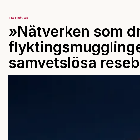
TIO FRÅGOR
»Nätverken som dr
flyktingsmuggling
samvetslösa reseb