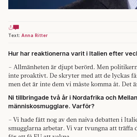
Text:
Anna Ritter
Hur har reaktionerna varit i Italien efter 
– Allmänheten är djupt berörd. Men politikern
inte proaktivt. De skryter med att de lyckas 
men det är inte dem vi måste komma åt. Det ä
Ni tillbringade två år i Nordafrika och Mella
människosmugglare. Varför?
– Vi hade fått nog av den naiva debatten i Ital
smugglarna arbetar. Vi var tvungna att träffa
för att få EU att vakna.