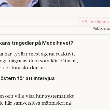
Bjud någon p
Publicera
veckans tragedier på Medelhavet?
a har tyvärr mest agerat reaktivt,
fånga några av dem som kör båtarna,
r de stora skurkarna.
nöstern för att intervjua
ien och ville visa hur systematiskt
 de här samvetslösa människorna