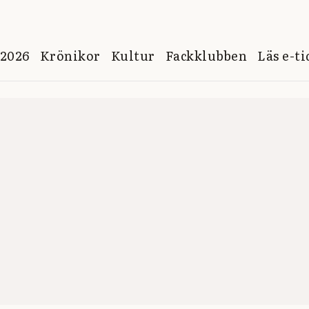
 2026
Krönikor
Kultur
Fackklubben
Läs e-t