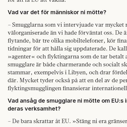
Vad var det för människor ni mötte?
– Smugglarna som vi intervjuade var mycket 
välorganiserade än vi hade förväntat oss. De är 
flytande, bär tre olika mobiltelefoner, kör fina
tidningar för att hålla sig uppdaterade. De kal
»agenter« och flyktingarna som de tar betal
smugglare är både charmerande och socialt sk
stammar, exempelvis i Libyen, och drar fördel 
där. Mycket tyder också på att en del av de p
flyktingsmugglingen finansierar internationell
Vad ansåg de smugglare ni mötte om EU:s in
deras verksamhet?
– De bara skrattar åt EU. »Stäng ni era gränse