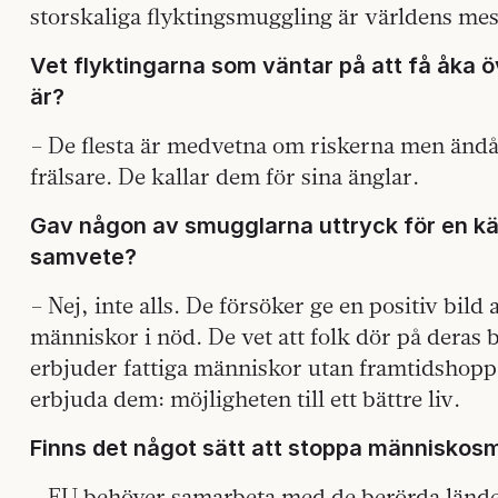
storskaliga flyktingsmuggling är världens mes
Vet flyktingarna som väntar på att få åka öv
är?
– De flesta är medvetna om riskerna men ändå
frälsare. De kallar dem för sina änglar.
Gav någon av smugglarna uttryck för en kän
samvete?
– Nej, inte alls. De försöker ge en positiv bild
människor i nöd. De vet att folk dör på deras 
erbjuder fattiga människor utan framtidshop
erbjuda dem: möjligheten till ett bättre liv.
Finns det något sätt att stoppa människo
– EU behöver samarbeta med de berörda lände