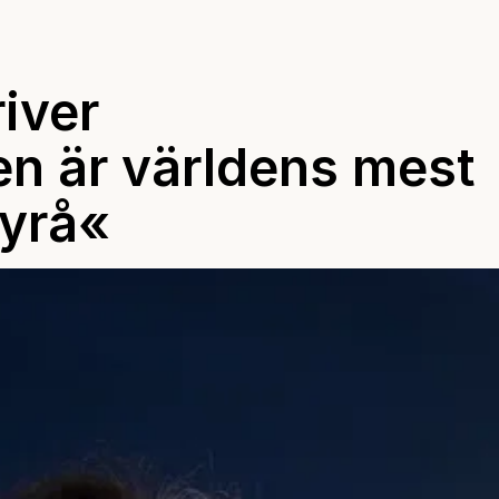
iver
en är världens mest
yrå«