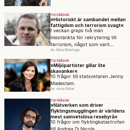
TIO FRÅGOR
»Historiskt är sambandet mellan
fattigdom och terrorism svagt«
I veckan greps två män
misstänkta för rekrytering till
terrorism, något som varit
Av: Nina Brevinge
förbjudet sedan 2010. Varför
skedde det första gripandet först
TIO FRÅGOR
nu?
»Miljöpartister gillar lite
skavanker«
10 frågor till statsvetaren Jenny
Madestam.
Av: Anna Ritter
TIO FRÅGOR
»Nätverken som driver
flyktingsmugglingen är världens
mest samvetslösa resebyrå«
10 frågor om flyktingkatastrofen
till Andrea Di Nicola.