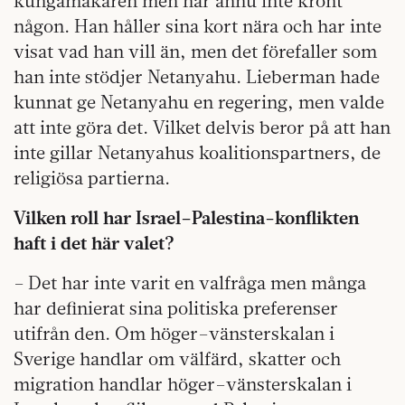
kungamakaren men har ännu inte krönt
någon. Han håller sina kort nära och har inte
visat vad han vill än, men det förefaller som
han inte stödjer Netanyahu. Lieberman hade
kunnat ge Netanyahu en regering, men valde
att inte göra det. Vilket delvis beror på att han
inte gillar Netanyahus koalitionspartners, de
religiösa partierna.
Vilken roll har Israel–Palestina-konflikten
haft i det här valet?
– Det har inte varit en valfråga men många
har definierat sina politiska preferenser
utifrån den. Om höger–vänster­skalan i
Sverige handlar om välfärd, skatter och
migration handlar höger–vänster­skalan i