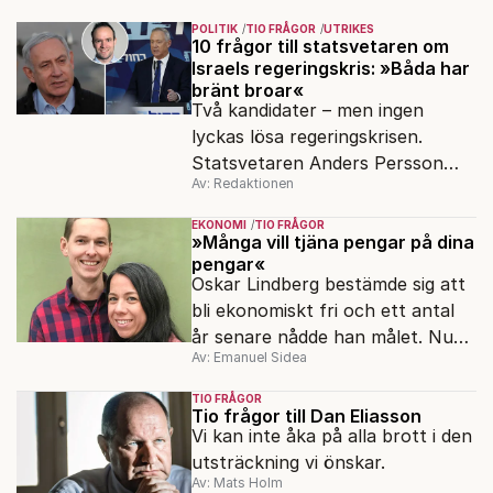
POLITIK
TIO FRÅGOR
UTRIKES
10 frågor till statsvetaren om
Israels regeringskris: »Båda har
bränt broar«
Två kandidater – men ingen
lyckas lösa regeringskrisen.
Statsvetaren Anders Persson
Av: Redaktionen
förklarar varför det är ett
dödläge i israelisk politik.
EKONOMI
TIO FRÅGOR
»Många vill tjäna pengar på dina
pengar«
Oskar Lindberg bestämde sig att
bli ekonomiskt fri och ett antal
år senare nådde han målet. Nu
Av: Emanuel Sidea
har han skrivit en bok om
familjens resa.
TIO FRÅGOR
Tio frågor till Dan Eliasson
Vi kan inte åka på alla brott i den
utsträckning vi önskar.
Av: Mats Holm