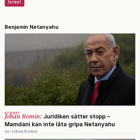
Israel
Benjamin Netanyahu
STICKET
Johan Romin:
Juridiken sätter stopp –
Mamdani kan inte låta gripa Netanyahu
Av: Johan Romin