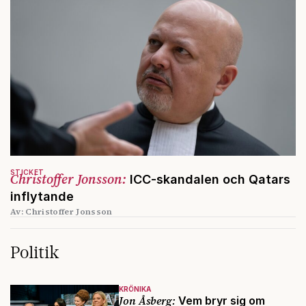
STICKET
Christoffer Jonsson:
ICC-skandalen och Qatars
inflytande
Av: Christoffer Jonsson
Politik
KRÖNIKA
Jon Åsberg:
Vem bryr sig om