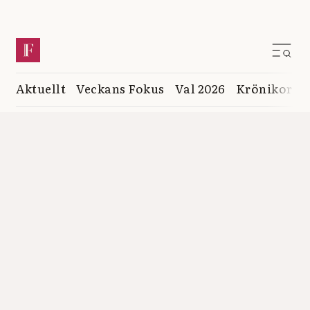
Aktuellt
Veckans Fokus
Val 2026
Krönikor
K