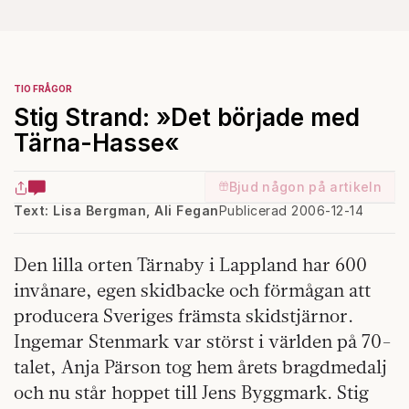
TIO FRÅGOR
Stig Strand: »Det började med
Tärna-Hasse«
Bjud någon på artikeln
Text: Lisa Bergman, Ali Fegan
Publicerad 2006-12-14
Den lilla orten Tärnaby i Lappland har 600
invånare, egen skidbacke och förmågan att
producera Sveriges främsta skidstjärnor.
Ingemar Stenmark var störst i världen på 70-
talet, Anja Pärson tog hem årets bragdmedalj
och nu står hoppet till Jens Byggmark. Stig