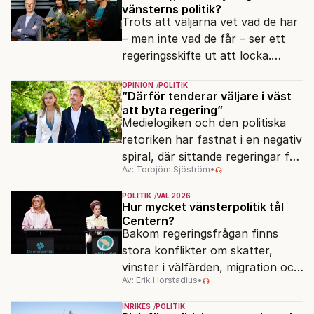
vänsterns politik?
Trots att väljarna vet vad de har
– men inte vad de får – ser ett
regeringsskifte ut att locka.
Varför?
OPINION
POLITIK
”Därför tenderar väljare i väst
att byta regering”
Medielogiken och den politiska
retoriken har fastnat i en negativ
spiral, där sittande regeringar får
Av: Torbjörn Sjöström
•
klä skott för sådant som går
dåligt.
POLITIK
VAL 2026
Hur mycket vänsterpolitik tål
Centern?
Bakom regeringsfrågan finns
stora konflikter om skatter,
vinster i välfärden, migration och
Av: Erik Hörstadius
•
energi. Avståndet mellan C och
de rödgröna partierna är
INRIKES
POLITIK