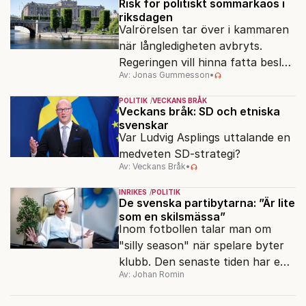
fortfarande stort.
Risk för politiskt sommarkaos i
riksdagen
Valrörelsen tar över i kammaren
när långledigheten avbryts.
Regeringen vill hinna fatta beslut
Av: Jonas Gummesson
•
före valet – men oppositionen
ser sin chans att pressa
POLITIK
VECKANS BRÅK
Tidösidan.
Veckans bråk: SD och etniska
svenskar
Var Ludvig Asplings uttalande en
medveten SD-strategi?
Av: Veckans Bråk
•
INRIKES
POLITIK
De svenska partibytarna: ”Är lite
som en skilsmässa”
Inom fotbollen talar man om
"silly season" när spelare byter
klubb. Den senaste tiden har en
Av: Johan Romin
rad svenska politiker bytt parti –
men varför, och vad skiljer