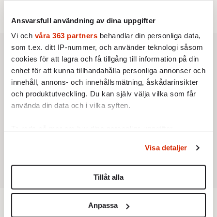
Av: Anna Ritter
Ansvarsfull användning av dina uppgifter
Vi och
våra 363 partners
behandlar din personliga data,
som t.ex. ditt IP-nummer, och använder teknologi såsom
cookies för att lagra och få tillgång till information på din
enhet för att kunna tillhandahålla personliga annonser och
innehåll, annons- och innehållsmätning, åskådarinsikter
och produktutveckling. Du kan själv välja vilka som får
använda din data och i vilka syften.
Ta reda på mer om hur dina personliga uppgifter
behandlas och ställ in dina preferenser i
detaljsektionen
.
Visa detaljer
Du kan ändra eller dra tillbaka ditt samtycke när som
helst från cookie-förklaringen.
Tillåt alla
Vi använder enhetsidentifierare för att anpassa innehållet
och annonserna till användarna, tillhandahålla funktioner
Anpassa
för sociala medier och analysera vår trafik. Vi