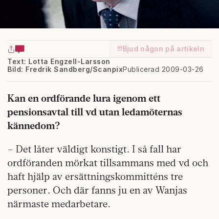
Bjud någon på artikeln
Text: Lotta Engzell-Larsson
Bild: Fredrik Sandberg/Scanpix
Publicerad 2009-03-26
Kan en ordförande lura igenom ett
pensionsavtal till vd utan ledamöternas
kännedom?
– Det låter väldigt konstigt. I så fall har
ordföranden mörkat tillsammans med vd och
haft hjälp av ersättningskommitténs tre
personer. Och där fanns ju en av Wanjas
närmaste medarbetare.