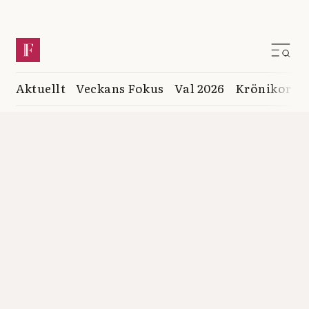
Aktuellt
Veckans Fokus
Val 2026
Krönikor
K