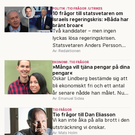
POLITIK
TIO FRÅGOR
UTRIKES
10 frågor till statsvetaren om
Israels regeringskris: »Båda har
bränt broar«
Två kandidater – men ingen
lyckas lösa regeringskrisen.
Statsvetaren Anders Persson
Av: Redaktionen
förklarar varför det är ett
dödläge i israelisk politik.
EKONOMI
TIO FRÅGOR
»Många vill tjäna pengar på dina
pengar«
Oskar Lindberg bestämde sig att
bli ekonomiskt fri och ett antal
år senare nådde han målet. Nu
Av: Emanuel Sidea
har han skrivit en bok om
familjens resa.
TIO FRÅGOR
Tio frågor till Dan Eliasson
Vi kan inte åka på alla brott i den
utsträckning vi önskar.
Av: Mats Holm