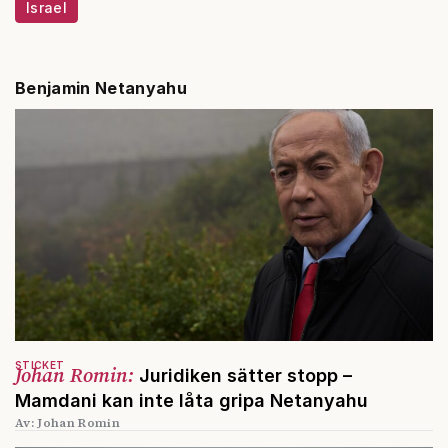
Israel
Benjamin Netanyahu
STICKET
Johan Romin:
Juridiken sätter stopp –
Mamdani kan inte låta gripa Netanyahu
Av: Johan Romin