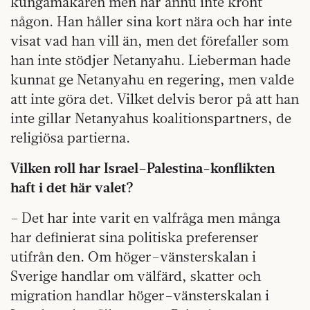
kungamakaren men har ännu inte krönt
någon. Han håller sina kort nära och har inte
visat vad han vill än, men det förefaller som
han inte stödjer Netanyahu. Lieberman hade
kunnat ge Netanyahu en regering, men valde
att inte göra det. Vilket delvis beror på att han
inte gillar Netanyahus koalitionspartners, de
religiösa partierna.
Vilken roll har Israel–Palestina-konflikten
haft i det här valet?
– Det har inte varit en valfråga men många
har definierat sina politiska preferenser
utifrån den. Om höger–vänster­skalan i
Sverige handlar om välfärd, skatter och
migration handlar höger–vänster­skalan i