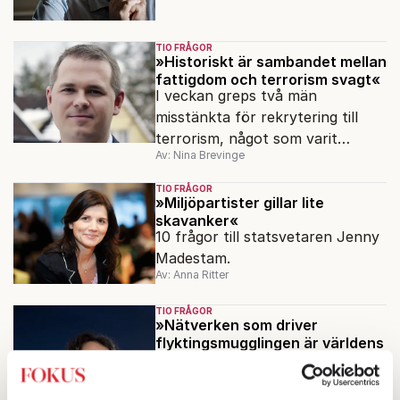
TIO FRÅGOR
»Historiskt är sambandet mellan
fattigdom och terrorism svagt«
I veckan greps två män
misstänkta för rekrytering till
terrorism, något som varit
Av: Nina Brevinge
förbjudet sedan 2010. Varför
skedde det första gripandet först
TIO FRÅGOR
nu?
»Miljöpartister gillar lite
skavanker«
10 frågor till statsvetaren Jenny
Madestam.
Av: Anna Ritter
TIO FRÅGOR
»Nätverken som driver
flyktingsmugglingen är världens
mest samvetslösa resebyrå«
10 frågor om flyktingkatastrofen
till Andrea Di Nicola.