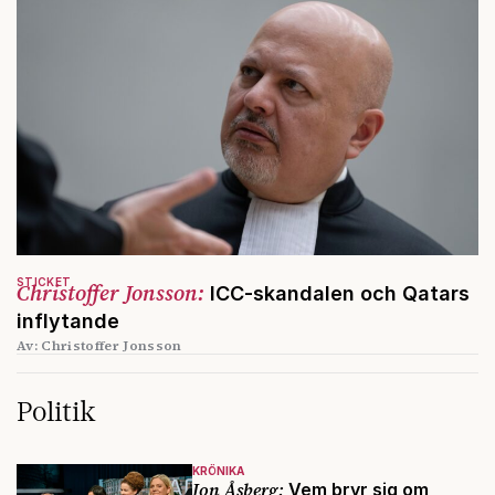
STICKET
Christoffer Jonsson:
ICC-skandalen och Qatars
inflytande
Av: Christoffer Jonsson
Politik
KRÖNIKA
Jon Åsberg:
Vem bryr sig om