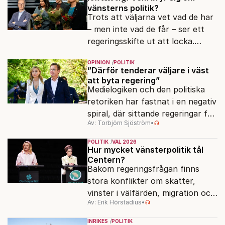
vänsterns politik?
Trots att väljarna vet vad de har
– men inte vad de får – ser ett
regeringsskifte ut att locka.
Varför?
OPINION
POLITIK
”Därför tenderar väljare i väst
att byta regering”
Medielogiken och den politiska
retoriken har fastnat i en negativ
spiral, där sittande regeringar får
Av: Torbjörn Sjöström
•
klä skott för sådant som går
dåligt.
POLITIK
VAL 2026
Hur mycket vänsterpolitik tål
Centern?
Bakom regeringsfrågan finns
stora konflikter om skatter,
vinster i välfärden, migration och
Av: Erik Hörstadius
•
energi. Avståndet mellan C och
de rödgröna partierna är
INRIKES
POLITIK