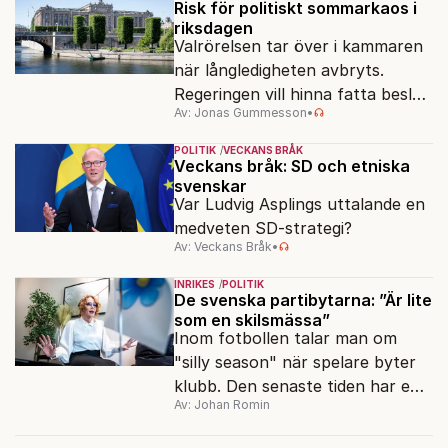
fortfarande stort.
Risk för politiskt sommarkaos i
riksdagen
Valrörelsen tar över i kammaren
när långledigheten avbryts.
Regeringen vill hinna fatta beslut
Av: Jonas Gummesson
•
före valet – men oppositionen
ser sin chans att pressa
POLITIK
VECKANS BRÅK
Tidösidan.
Veckans bråk: SD och etniska
svenskar
Var Ludvig Asplings uttalande en
medveten SD-strategi?
Av: Veckans Bråk
•
INRIKES
POLITIK
De svenska partibytarna: ”Är lite
som en skilsmässa”
Inom fotbollen talar man om
"silly season" när spelare byter
klubb. Den senaste tiden har en
Av: Johan Romin
rad svenska politiker bytt parti –
men varför, och vad skiljer