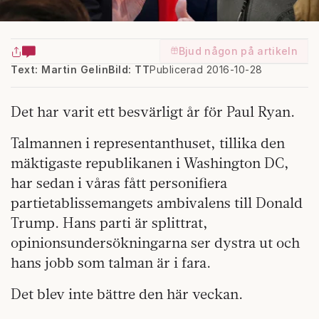
Bjud någon på artikeln
Text: Martin Gelin
Bild: TT
Publicerad 2016-10-28
Det har varit ett besvärligt år för Paul Ryan.
Talmannen i representanthuset, tillika den
mäktigaste republikanen i Washington DC,
har sedan i våras fått personifiera
partietablissemangets ambivalens till Donald
Trump. Hans parti är splittrat,
opinionsundersökningarna ser dystra ut och
hans jobb som talman är i fara.
Det blev inte bättre den här veckan.