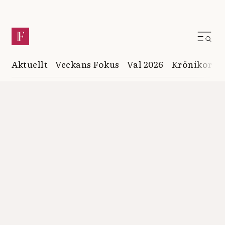
Aktuellt
Veckans Fokus
Val 2026
Krönikor
K