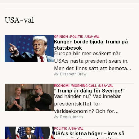
USA-val
OPINION
POLITIK
USA-VAL
Kungen borde bjuda Trump på
statsbesök
Europa blir mer osäkert när
USA:s nästa president svärs in.
Men det finns sätt att bemöta
Av: Elisabeth Braw
den nya situationen, skriver
Elisabeth Braw.
EKONOMI
MORNING CALL
USA-VAL
”Trump är dålig för Sverige!”
Vad händer nu? Vad innebär
presidentskiftet för
världsekonomin? Och för
Av: Redaktionen
Sverige? Paneldiskussion med
Per Altenberg, Anna Stellinger
POLITIK
USA-VAL
och Daniel Suhonen.
USA:s kristna höger – inte så