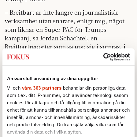
– Breitbart är inte längre en journalistisk
verksamhet utan snarare, enligt mig, något
som liknar en Super PAC för Trumps
kampanj, sa Jordan Schachtel, en
Breitbartreporter som sa upp sig i somras, i
en intervju nyligen.
Steve Bannon tillsattes som kampanjchef för
Trump
i augusti, när kandidatens
Ansvarsfull användning av dina uppgifter
opinionssiffror började dala. Den förra
Vi och
våra 363 partners
behandlar din personliga data,
kampanjchefen och pr-veteranen Paul
som t.ex. ditt IP-nummer, och använder teknologi såsom
Manafort hade misslyckats med att tämja
cookies för att lagra och få tillgång till information på din
enhet för att kunna tillhandahålla personliga annonser och
Trump och fick sparken (att New York Times
innehåll, annons- och innehållsmätning, åskådarinsikter
avslöjat att Manafort fått 13 miljoner dollar
och produktutveckling. Du kan själv välja vilka som får
som lobbyist för en prorysk kampanj i
använda din data och i vilka syften.