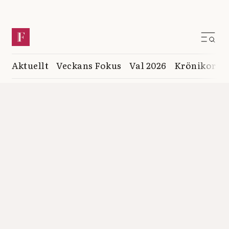
Aktuellt
Veckans Fokus
Val 2026
Krönikor
K