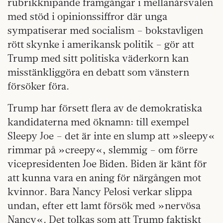
rubrikknipande framgångar i mellanårsvalen
med stöd i opinionssiffror där unga
sympatiserar med socialism – bokstavligen
rött skynke i amerikansk politik – gör att
Trump med sitt politiska väderkorn kan
misstänkliggöra en debatt som vänstern
försöker föra.
Trump har försett flera av de demokratiska
kandidaterna med öknamn: till exempel
Sleepy Joe – det är inte en slump att »sleepy«
rimmar på »creepy«, slemmig – om förre
vicepresidenten Joe Biden. Biden är känt för
att kunna vara en aning för närgången mot
kvinnor. Bara Nancy Pelosi verkar slippa
undan, efter ett lamt försök med »nervösa
Nancy«. Det tolkas som att Trump faktiskt