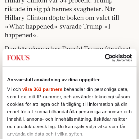
Hillary Clinton var 54 procent. Trump
riktade in sig på hennes svagheter. När
Hillary Clinton döpte boken om valet till
»What happened« svarade Trump »I
happened«.
Den här gången har Donald Trump försäkrat
sig om att ha ett mer traditionellt maskineri.
Han anmälde sin kandidatur 2020 redan på
installationsdagen 2017 och ett högkvarter
Ansvarsfull användning av dina uppgifter
inrättades i Trump Tower. Instagram,
Vi och
våra 363 partners
behandlar din personliga data,
Facebookgrupper och Twitterkonton fylls
som t.ex. ditt IP-nummer, och använder teknologi såsom
ständigt på, under banderoller som »Team
cookies för att lagra och få tillgång till information på din
Trump«, »Trump 2020«, »Trump War
enhet för att kunna tillhandahålla personliga annonser och
Room«, »Trump for President 2020«. Han
innehåll, annons- och innehållsmätning, åskådarinsikter
kallar sina mest inbitna fans i de röda Make
och produktutveckling. Du kan själv välja vilka som får
använda din data och i vilka syften.
America great again-kepsarna till