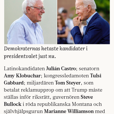
Demokraternas hetaste kandidater i
presidentvalet just nu.
Latinokandidaten
Julián Castro
; senatorn
Amy Klobuchar
; kongressledamoten
Tulsi
Gabbard
; miljardären
Tom Steyer
, som
betalat reklamupprop om att Trump måste
ställas inför riksrätt, guvernören
Steve
Bullock
i röda republikanska Montana och
självhjälpsgurun
Marianne Williamson
med