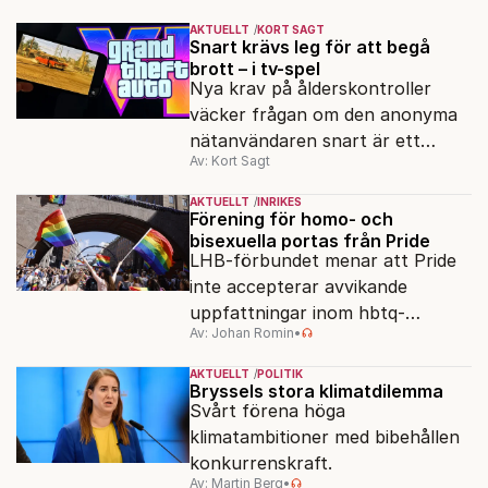
AKTUELLT
KORT SAGT
Snart krävs leg för att begå
brott – i tv-spel
Nya krav på ålderskontroller
väcker frågan om den anonyma
nätanvändaren snart är ett
Av: Kort Sagt
minne blott.
AKTUELLT
INRIKES
Förening för homo- och
bisexuella portas från Pride
LHB-förbundet menar att Pride
inte accepterar avvikande
uppfattningar inom hbtq-
Av: Johan Romin
•
rörelsen. "Vi har inga problem
med transpersoner", säger
AKTUELLT
POLITIK
ordföranden Linn Saarinen.
Bryssels stora klimatdilemma
Svårt förena höga
klimatambitioner med bibehållen
konkurrenskraft.
Av: Martin Berg
•