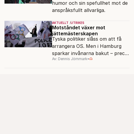
humor och sin spefullhet mot de
anspråksfullt allvarliga.
AKTUELLT
UTRIKES
Motståndet växer mot
jättemästerskapen
Tyska politiker slåss om att få
arrangera OS. Men i Hamburg
sparkar invånarna bakut – precis
Av: Dennis Jörnmark
•
som de gjort tidigare i Paris,
Vancouver och Los Angeles.