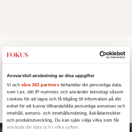
AKTUELLT
UTRIKES
Kan Rishi Sunak ro
Storbritannien i land?
Ansvarsfull användning av dina uppgifter
En herkulesuppgift väntar Storbritanniens
Vi och
våra 363 partners
behandlar din personliga data,
som t.ex. ditt IP-nummer, och använder teknologi såsom
nytillträdde premiärminister Rishi "dishy"
cookies för att lagra och få tillgång till information på din
Sunak – den förste på posten som är hindu
enhet för att kunna tillhandahålla personliga annonser och
och icke-vit.
innehåll, annons- och innehållsmätning, åskådarinsikter
och produktutveckling. Du kan själv välja vilka som får
använda din data och i vilka syften.