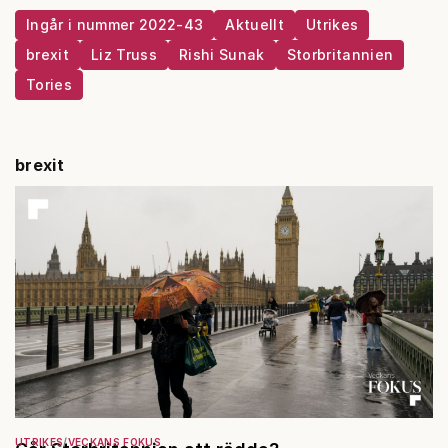
Ingår i nummer 2022-43
Aktuellt
Utrikes
brexit
Liz Truss
Rishi Sunak
Storbritannien
Tories
brexit
UTRIKES
VECKANS FOKUS