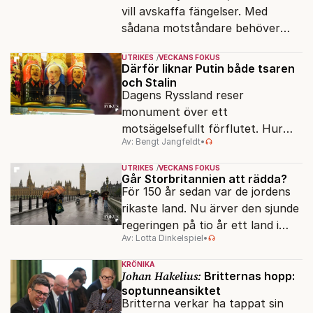
vill avskaffa fängelser. Med
sådana motståndare behöver
presidenten knappt några
UTRIKES
VECKANS FOKUS
vänner.
Därför liknar Putin både tsaren
och Stalin
Dagens Ryssland reser
monument över ett
motsägelsefullt förflutet. Hur
Av: Bengt Jangfeldt
•
kunde två revolutioner förändra
hela samhället – utan att rubba
UTRIKES
VECKANS FOKUS
den ryska statsidén?
Går Storbritannien att rädda?
För 150 år sedan var de jordens
rikaste land. Nu ärver den sjunde
regeringen på tio år ett land i
Av: Lotta Dinkelspiel
•
politiskt och ekonomiskt kaos.
KRÖNIKA
Johan Hakelius:
Britternas hopp:
soptunneansiktet
Britterna verkar ha tappat sin