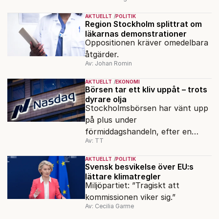
AKTUELLT
POLITIK
Region Stockholm splittrat om
läkarnas demonstrationer
Oppositionen kräver omedelbara
åtgärder.
Av: Johan Romin
AKTUELLT
EKONOMI
Börsen tar ett kliv uppåt – trots
dyrare olja
Stockholmsbörsen har vänt upp
på plus under
förmiddagshandeln, efter en
Av: TT
inledning nedåt – trots ett högre
oljepris och AI-oro.
AKTUELLT
POLITIK
Svensk besvikelse över EU:s
lättare klimatregler
Miljöpartiet: ”Tragiskt att
kommissionen viker sig.”
Av: Cecilia Garme