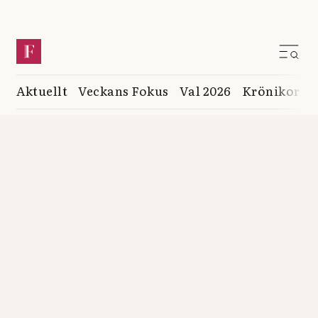
Aktuellt
Veckans Fokus
Val 2026
Krönikor
K