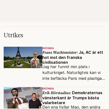
Utrikes
KRÖNIKA
Frans Wachtmeister:
Ja, AC är ett
hot mot den franska
civilisationen
Jag har funnit min plats i
kulturkriget. Naturligtvis kan vi
inte befläcka Paris med plastiga
klossar från Panasonic.
KRÖNIKA
Erik Hörstadius:
Demokraternas
vänsterkant är Trumps bästa
valarbetare
Den ena hyllar Mao, den andra