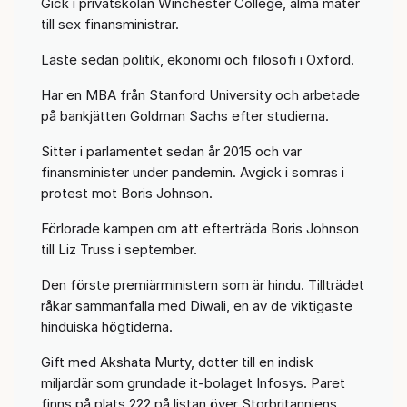
Gick i privatskolan Winchester College, alma mater
till sex finansministrar.
Läste sedan politik, ekonomi och filosofi i Oxford.
Har en MBA från Stanford University och arbetade
på bankjätten Goldman Sachs efter studierna.
Sitter i parlamentet sedan år 2015 och var
finansminister under pandemin. Avgick i somras i
protest mot Boris Johnson.
Förlorade kampen om att efterträda Boris Johnson
till Liz Truss i september.
Den förste premiärministern som är hindu. Tillträdet
råkar sammanfalla med Diwali, en av de viktigaste
hinduiska högtiderna.
Gift med Akshata Murty, dotter till en indisk
miljardär som grundade it-bolaget Infosys. Paret
finns på plats 222 på listan över Storbritanniens