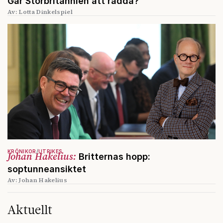
Går Storbritannien att rädda?
Av: Lotta Dinkelspiel
KRÖNIKOR
UTRIKES
Johan Hakelius:
Britternas hopp:
soptunneansiktet
Av: Johan Hakelius
Aktuellt