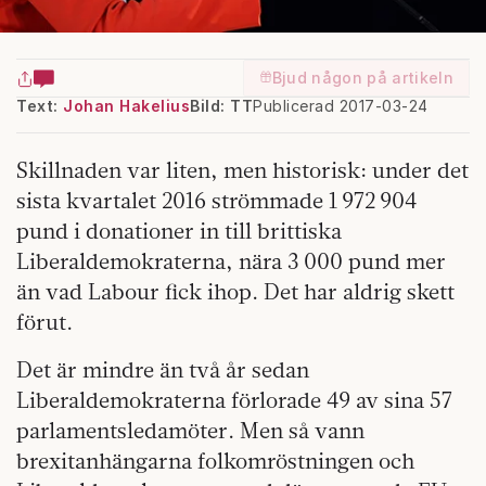
Bjud någon på artikeln
Text:
Johan Hakelius
Bild: TT
Publicerad 2017-03-24
Skillnaden var liten, men historisk: under det
sista kvartalet 2016 strömmade 1 972 904
pund i donationer in till brittiska
Liberaldemokraterna, nära 3 000 pund mer
än vad Labour fick ihop. Det har aldrig skett
förut.
Det är mindre än två år sedan
Liberaldemokraterna förlorade 49 av sina 57
parlamentsledamöter. Men så vann
brexitanhängarna folkomröstningen och