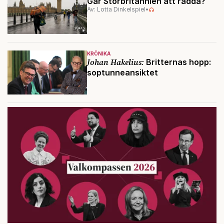
Går Storbritannien att rädda?
Av: Lotta Dinkelspiel
•
KRÖNIKA
Johan Hakelius:
Britternas hopp:
soptunneansiktet