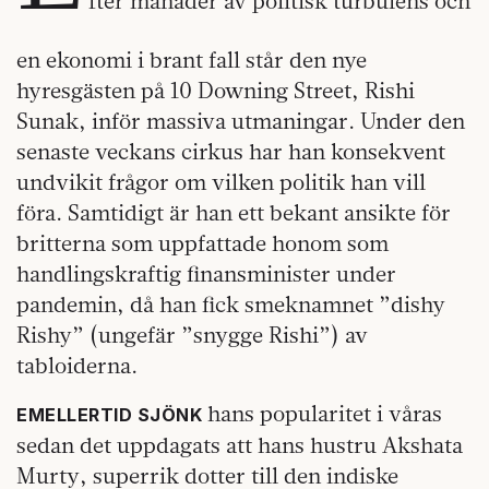
fter månader av politisk turbulens och
en ekonomi i brant fall står den nye
hyresgästen på 10 Downing Street, Rishi
Sunak, inför massiva utmaningar. Under den
senaste veckans cirkus har han konsekvent
undvikit frågor om vilken politik han vill
föra. Samtidigt är han ett bekant ansikte för
britterna som uppfattade honom som
handlingskraftig finansminister under
pandemin, då han fick smeknamnet ”dishy
Rishy” (ungefär ”snygge Rishi”) av
tabloiderna.
hans popularitet i våras
EMELLERTID SJÖNK
sedan det uppdagats att hans hustru Akshata
Murty, superrik dotter till den indiske