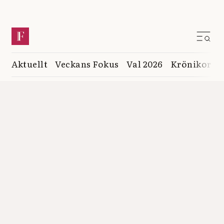
Aktuellt
Veckans Fokus
Val 2026
Krönikor
K