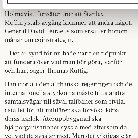
Om du vill läsa mer om hur vi hanterar personuppgifter kan 
Varken Thomas Ruttig eller Caroli­ne
Holmqvist-Jonsäter tror att Stanley
McChrystals avgång kommer att ändra något.
General David Petraeus som ersätter honom
månar om coinstrategin.
– Det är synd för nu hade varit en tidpunkt
att fundera över vad man bör göra, varför
och hur, säger Thomas Ruttig.
Han tror att den afghanska regeringen och de
internationella styrkorna måste hitta andra
samtalsvägar till såväl talibaner som civila,
i stället för att militärer ska försöka köpa
deras kärlek. Återuppbyggnad ska
hjälporganisationer syssla med eftersom de
vet vad de sysslar med. Men det viktigaste är