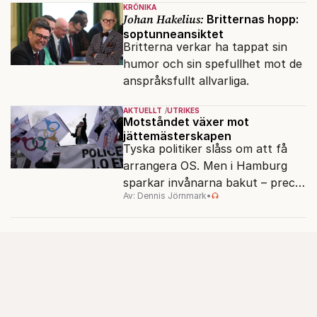
KRÖNIKA
Johan Hakelius:
Britternas hopp:
soptunneansiktet
Britterna verkar ha tappat sin
humor och sin spefullhet mot de
anspråksfullt allvarliga.
AKTUELLT
UTRIKES
Motståndet växer mot
jättemästerskapen
Tyska politiker slåss om att få
arrangera OS. Men i Hamburg
sparkar invånarna bakut – precis
Av: Dennis Jörnmark
•
som de gjort tidigare i Paris,
Vancouver och Los Angeles.