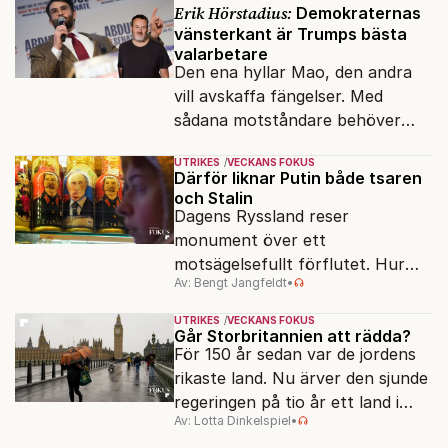
Erik Hörstadius:
Demokraternas
vänsterkant är Trumps bästa
valarbetare
Den ena hyllar Mao, den andra
vill avskaffa fängelser. Med
sådana motståndare behöver
presidenten knappt några
UTRIKES
VECKANS FOKUS
vänner.
Därför liknar Putin både tsaren
och Stalin
Dagens Ryssland reser
monument över ett
motsägelsefullt förflutet. Hur
Av: Bengt Jangfeldt
•
kunde två revolutioner förändra
hela samhället – utan att rubba
UTRIKES
VECKANS FOKUS
den ryska statsidén?
Går Storbritannien att rädda?
För 150 år sedan var de jordens
rikaste land. Nu ärver den sjunde
regeringen på tio år ett land i
Av: Lotta Dinkelspiel
•
politiskt och ekonomiskt kaos.