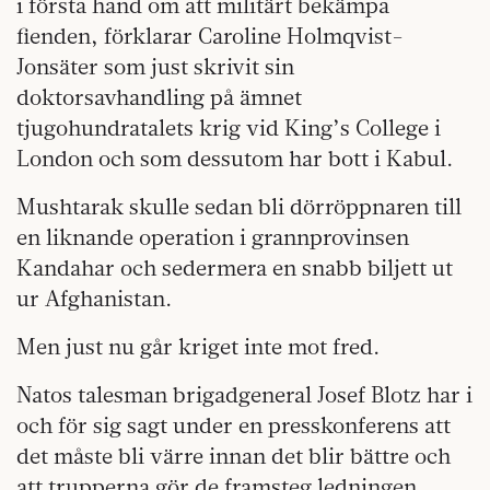
i första hand om att militärt bekämpa
fienden, förklarar Caroline Holmqvist-
Jonsäter som just skrivit sin
doktorsavhandling på ämnet
tjugohundratalets krig vid King’s College i
London och som dessutom har bott i Kabul.
Mushtarak skulle sedan bli dörröppnaren till
en liknande operation i grannprovinsen
Kandahar och sedermera en snabb biljett ut
ur Afghanistan.
Men just nu går kriget inte mot fred.
Natos talesman brigadgeneral Josef Blotz har i
och för sig sagt under en presskonferens att
det måste bli värre innan det blir bättre och
att trupperna gör de framsteg ledningen