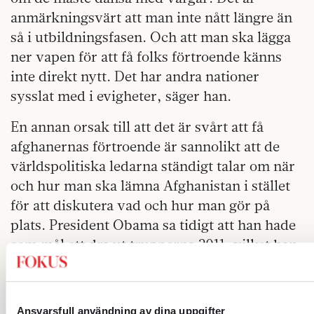
anmärkningsvärt att man inte nått längre än
så i utbildningsfasen. Och att man ska lägga
ner vapen för att få folks förtroende känns
inte direkt nytt. Det har andra nationer
sysslat med i evigheter, säger han.
En annan orsak till att det är svårt att få
afghanernas förtroende är sannolikt att de
världspolitiska ledarna ständigt talar om när
och hur man ska lämna Afghanistan i stället
för att diskutera vad och hur man gör på
plats. President Obama sa tidigt att han hade
som mål att dra ut trupperna 2011, vilket han
flera gånger fått släta över med att alla
trupper inte ska dras tillbaka samtidigt.
Nyligen gick Englands nye premiärminister
Ansvarsfull användning av dina uppgifter