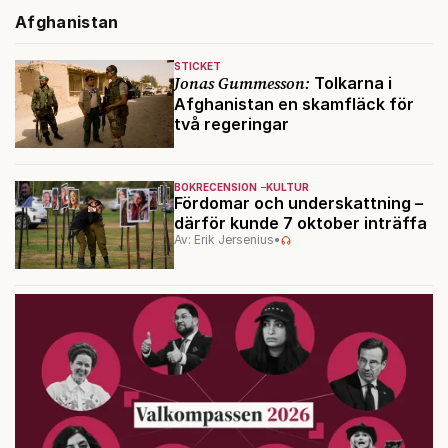
Afghanistan
STICKET
Jonas Gummesson:
Tolkarna i
Afghanistan en skamfläck för
två regeringar
BOKRECENSION
KULTUR
Fördomar och underskattning –
därför kunde 7 oktober inträffa
Av: Erik Jersenius
•