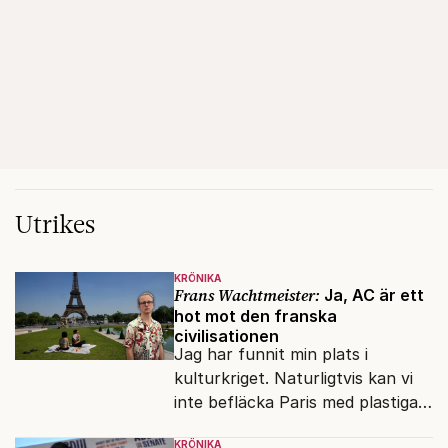
Utrikes
KRÖNIKA
Frans Wachtmeister:
Ja, AC är ett
hot mot den franska
civilisationen
Jag har funnit min plats i
kulturkriget. Naturligtvis kan vi
inte befläcka Paris med plastiga
klossar från Panasonic.
KRÖNIKA