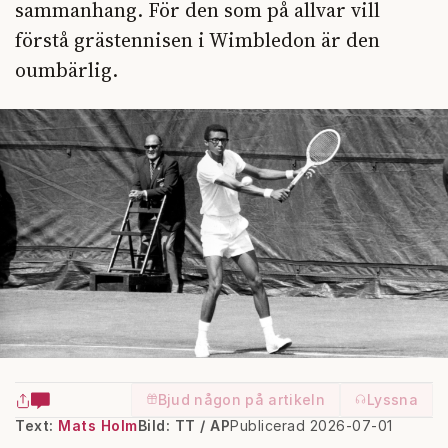
sammanhang. För den som på allvar vill
förstå grästennisen i Wimbledon är den
oumbärlig.
Bjud någon på artikeln
Lyssna
Text:
Mats Holm
Bild: TT / AP
Publicerad 2026-07-01