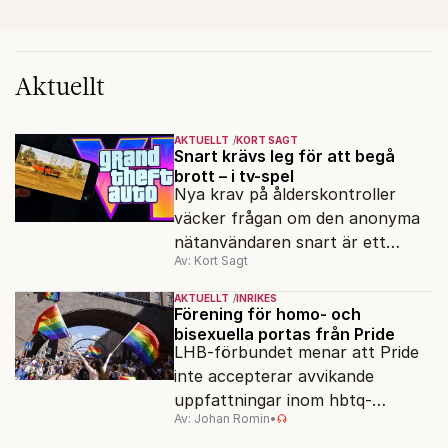
Aktuellt
AKTUELLT
KORT SAGT
Snart krävs leg för att begå
brott – i tv-spel
Nya krav på ålderskontroller
väcker frågan om den anonyma
nätanvändaren snart är ett
Av: Kort Sagt
minne blott.
AKTUELLT
INRIKES
Förening för homo- och
bisexuella portas från Pride
LHB-förbundet menar att Pride
inte accepterar avvikande
uppfattningar inom hbtq-
Av: Johan Romin
•
rörelsen. "Vi har inga problem
med transpersoner", säger