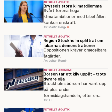
AKTUELLT
POLITIK
ordföranden Linn Saarinen.
Bryssels stora klimatdilemma
Svårt förena höga
klimatambitioner med bibehållen
konkurrenskraft.
Av: Martin Berg
•
AKTUELLT
POLITIK
Region Stockholm splittrat om
läkarnas demonstrationer
Oppositionen kräver omedelbara
åtgärder.
Av: Johan Romin
AKTUELLT
EKONOMI
Börsen tar ett kliv uppåt – trots
dyrare olja
Stockholmsbörsen har vänt upp
på plus under
förmiddagshandeln, efter en
Av: TT
inledning nedåt – trots ett högre
oljepris och AI-oro.
AKTUELLT
POLITIK