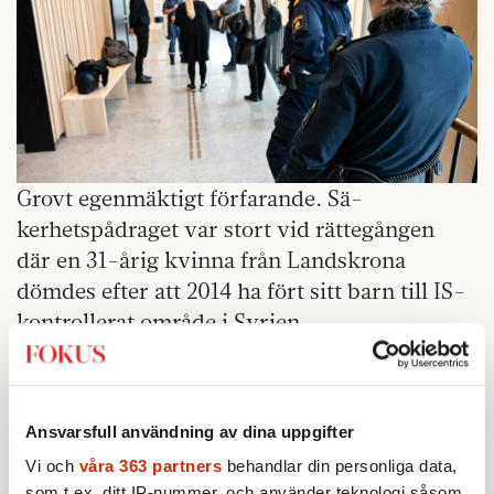
Grovt egenmäktigt förfarande. Sä-
kerhetspådraget var stort vid rättegången
där en 31-årig kvinna från Landskrona
dömdes efter att 2014 ha fört sitt barn till IS-
kontrollerat område i Syrien.
God föräldraförmåga är att kunna
se till sitt
barns behov, förstå att det har påverkats.
Ansvarsfull användning av dina uppgifter
– Men det är inte svartvitt. Man måste titta på
Vi och
våra 363 partners
behandlar din personliga data,
omständigheterna. Det handlar om här och
som t.ex. ditt IP-nummer, och använder teknologi såsom