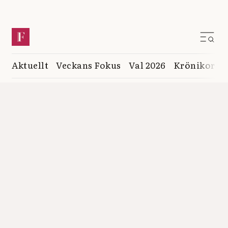
Aktuellt
Veckans Fokus
Val 2026
Krönikor
K