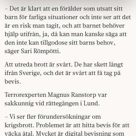
information som du har tillhandahållit eller som de har
– Det är klart att en förälder som utsatt sitt
samlat in när du har använt deras tjänster.
barn för farliga situationer och inte ser att det
Om du vill läsa mer om hur vi hanterar personuppgifter
kan du göra det
här
.
är en risk man tagit, och att barnet behöver
hjälp utifrån, ja, då kan man kanske säga att
den inte kan tillgodose sitt barns behov,
säger Sari Römpötti.
Att utreda brott är svårt. De har skett långt
ifrån Sverige, och det är svårt att få tag på
bevis.
Terrorexperten Magnus Ranstorp var
sakkunnig vid rättegången i Lund.
– Vi ser fler förundersökningar om
krigsbrott. Problemet är att hitta bevis för att
väcka åtal. Mycket är digital bevisning som