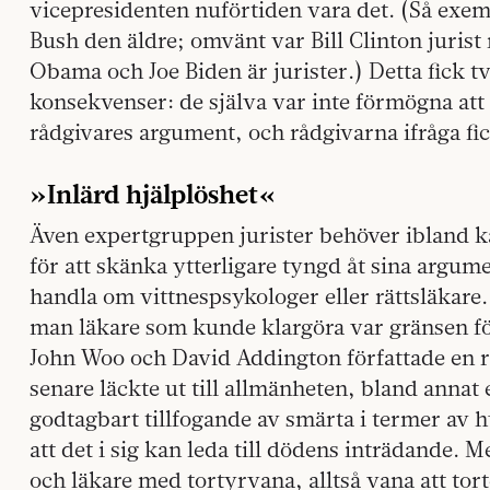
vicepresidenten nuförtiden vara det. (Så exe
Bush den äldre; omvänt var Bill Clinton jurist
Obama och Joe Biden är jurister.) Detta fick t
konsekvenser: de själva var inte förmögna att 
rådgivares argument, och rådgivarna ifråga fick
»Inlärd hjälplöshet«
Även expertgruppen jurister behöver ibland k
för att skänka ytterligare tyngd åt sina argum
handla om vittnespsykologer eller rättsläkare
man läkare som kunde klargöra var gränsen fö
John Woo och David Addington författade en 
senare läckte ut till allmänheten, bland annat
godtagbart tillfogande av smärta i termer av h
att det i sig kan leda till dödens inträdande
och läkare med tortyrvana, alltså vana att torte