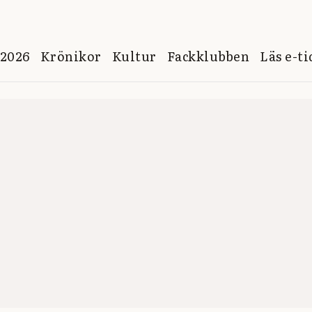
 2026
Krönikor
Kultur
Fackklubben
Läs e-t