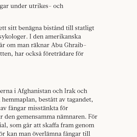
gar under utrikes- och
t sitt benägna bistånd till statligt
psykologer. I den amerikanska
e år om man räknar Abu Ghraib-
tten, har också företrädare för
rna i Afghanistan och Irak och
på hemmaplan, bestått av tagandet,
av fångar misstänkta för
n är den gemensamma nämnaren. För
al, som går att skaffa fram genom
hör kan man överlämna fångar till