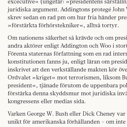
excecutive« (ungefär: »presidentens särställ
juridiska argument. Addingtons protegé John 
skrev sedan en rad pm om hur fria händer pres
»förstärkta förhörstekniker«, alltså tortyr.
Om nationens säkerhet så krävde och om pres
andra aktörer enligt Addington och Woo i stort 
Förenta staternas författning som en rad inter
konstitutionen fanns ju, enligt läran om presi
inskrivet att den verkställande makten kör öve
Ordvalet »kriget« mot terrorismen, liksom Bu
president«, tjänade förutom de uppenbara polit
förstärka denna skyddsmur mot juridiska inv
kongressens eller medias sida.
Varken George W. Bush eller Dick Cheney var u
unikt för amerikanska förhållanden – om inte 