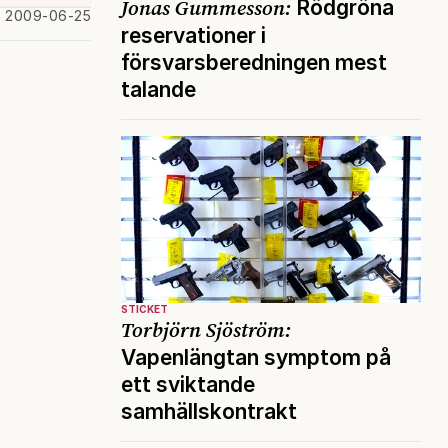
Jonas Gummesson:
Rödgröna
d 2009-06-25
reservationer i
försvarsberedningen mest
talande
STICKET
Torbjörn Sjöström:
Vapenlängtan symptom på
ett sviktande
samhällskontrakt