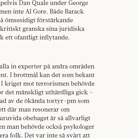
mpelvis Dan Quale under George
 men inte Al Gore. Både Barack
vå ömsesidigt förstärkande
kritiskt granska sina juridiska
 ett ofantligt inflytande.
alla in experter på andra områden
ent. I brottmål kan det som bekant
. I kriget mot terrorismen behövde
r det mänskligt uthärdliga gick –
rad av de ökända tortyr-pm som
 ett där man resonerar om
uruvida obehaget är så allvarligt
. Men man behövde också psykologer
ra folk. Det var inte så svårt att