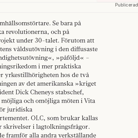
Publicera
samhällsomstörtare. Se bara på
a revolutionerna, och på
ojekt under 30-talet. Förutom att
atens våldsutövning i den diffusaste
dighetsutövning«, »påföljd« –
nningsrikedom i mer praktiska
r yrkestillhörigheten hos de två
ningen av det amerikanska »kriget
ident Dick Cheneys stabschef,
 möjliga och omöjliga möten i Vita
ör juridiska
artementet. OLC, som brukar kallas
 skrivelser i lagtolkningsfrågor.
 framför alla andra verkställande