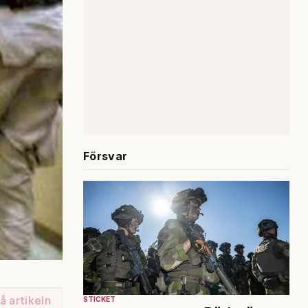
Försvar
å artikeln
STICKET