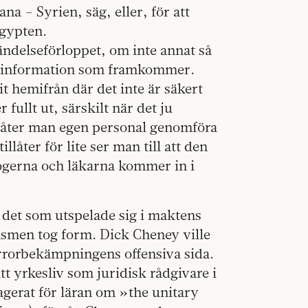
a – Syrien, säg, eller, för att
Egypten.
ändelseförloppet, om inte annat så
 den information som framkommer.
t hemifrån där det inte är säkert
 fullt ut, särskilt när det ju
 låter man egen personal genomföra
llåter för lite ser man till att den
logerna och läkarna kommer in i
r det som utspelade sig i maktens
ismen tog form. Dick Cheney ville
errorbekämpningens offensiva sida.
t yrkesliv som juridisk rådgivare i
agerat för läran om »the unitary