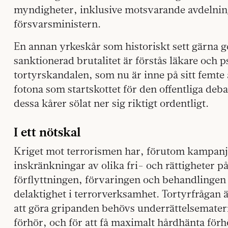
myndigheter, inklusive motsvarande avdelnin
försvarsministern.
En annan yrkeskår som historiskt sett gärna get
sanktionerad brutalitet är förstås läkare och 
tortyrskandalen, som nu är inne på sitt femt
fotona som startskottet för den offentliga deba
dessa kårer sölat ner sig riktigt ordentligt.
I ett nötskal
Kriget mot terrorismen har, förutom kampanje
inskränkningar av olika fri- och rättigheter 
förflyttningen, förvaringen och behandlingen 
delaktighet i terrorverksamhet. Tortyrfråga
att göra gripanden behövs underrättelsemateri
förhör, och för att få maximalt hårdhänta för