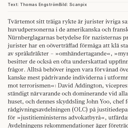
Text: Thomas Engström
Bild: Scanpix
Tvärtemot sitt träiga rykte är jurister ivriga 
huvudpersonerna i de amerikanska och fransk
Nürnberglagarnas betydelse för nazisternas pr
jurister har en oöverträffad förmåga att klä st
av språkdräkter – »omhändertagande«, »myn
besitter de också en ofta underskattad uppfi
frågor. Alltså behöver ingen vara förvånad öve
kanske mest pådrivande individerna i utform
mot terrorismen«: David Addington, vicepres
ständigt närvarande och dominerande vid alla
huset, och dennes skyddsling John Yoo, chef f
rådgivningsavdelningen (OLC) på justitiedep
för »justitieministerns advokatbyrå«, utfärdar
Avdelningens rekommendationer äger företräde