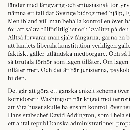
länder med långvarig och entusiastisk tortyrvan
nämna ett fall där Sverige bidrog med hjälp, 
Men ibland vill man behålla kontrollen över h
för att säkra tillförlitlighet och kvalitet på
Alltså förvarar man själv fångarna, gärna en bi
att landets liberala konstitution verkligen gäller
faktiskt gäller utländska medborgare. Och så
så brutala förhör som lagen tillåter. Om lagen ti
tillåter mer. Och det är här juristerna, psyko
bilden.
Det går att göra ett ganska enkelt schema öve
korridorer i Washington när kriget mot terror
att Vita huset skulle ha ensam kontroll över t
Hans stabschef David Addington, som i hela sit
ett antal republikanska administrationer prop