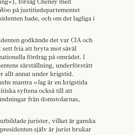
ning«), försåg Cheney med
Woo på justitiedepartementet
identen hade, och om det lagliga i
identen godkände det var CIA och
sett fria att bryta mot såväl
nationella fördrag på området. I
dentens särställning, underförstått
r allt annat under krigstid.
shs mantra »Jag är en krigstida
iska syftena också till att
ändningar från domstolarnas,
tbildade jurister, vilket är ganska
presidenten själv är jurist brukar