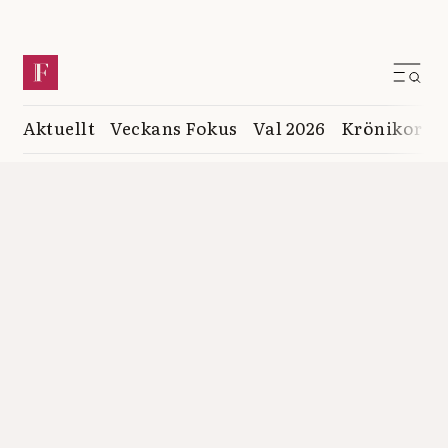
Aktuellt
Veckans Fokus
Val 2026
Krönikor
K