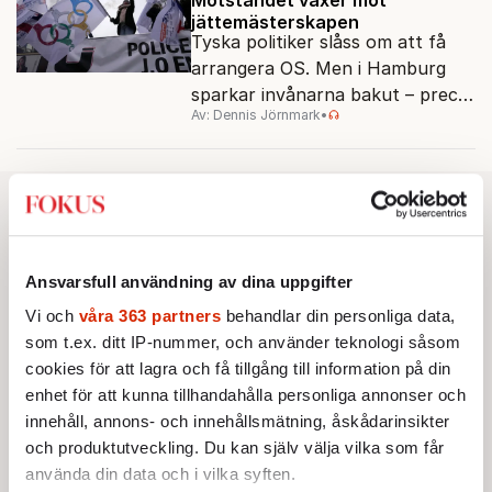
jättemästerskapen
Tyska politiker slåss om att få
arrangera OS. Men i Hamburg
sparkar invånarna bakut – precis
Av: Dennis Jörnmark
•
som de gjort tidigare i Paris,
Vancouver och Los Angeles.
Ansvarsfull användning av dina uppgifter
Vi och
våra 363 partners
behandlar din personliga data,
som t.ex. ditt IP-nummer, och använder teknologi såsom
cookies för att lagra och få tillgång till information på din
enhet för att kunna tillhandahålla personliga annonser och
innehåll, annons- och innehållsmätning, åskådarinsikter
och produktutveckling. Du kan själv välja vilka som får
använda din data och i vilka syften.