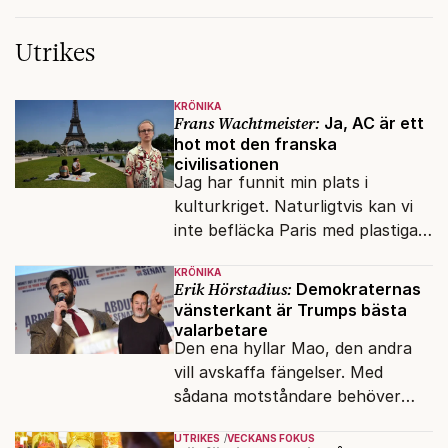
Utrikes
KRÖNIKA
Frans Wachtmeister:
Ja, AC är ett
hot mot den franska
civilisationen
Jag har funnit min plats i
kulturkriget. Naturligtvis kan vi
inte befläcka Paris med plastiga
klossar från Panasonic.
KRÖNIKA
Erik Hörstadius:
Demokraternas
vänsterkant är Trumps bästa
valarbetare
Den ena hyllar Mao, den andra
vill avskaffa fängelser. Med
sådana motståndare behöver
presidenten knappt några
UTRIKES
VECKANS FOKUS
vänner.