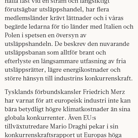
hålla fast vid en stram och långsiktigt
förutsägbar utsläppshandel, har flera
medlemsländer krävt lättnader och i våras
begärde ledarna för tio länder med Italien och
Polen i spetsen en översyn av
utsläppshandeln. De beskrev den nuvarande
utsläppsbanan som alltför brant och
efterlyste en långsammare utfasning av fria
utsläppsrätter, lägre energikostnader och
större hänsyn till industrins konkurrenskraft.
Tysklands förbundskansler Friedrich Merz
har varnat för att europeisk industri inte kan
bära betydligt högre klimatkostnader än sina
globala konkurrenter. Även EU:s
tillväxtutredare Mario Draghi pekar i sin
konkurrenskraftsrapport ut Europas höga