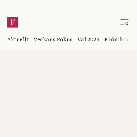
Aktuellt
Veckans Fokus
Val 2026
Krönikor
K