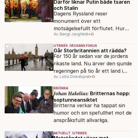
Därför liknar Putin både tsaren
och Stalin
Dagens Ryssland reser
monument över ett
motsägelsefullt förflutet. Hur
Av: Bengt Jangfeldt
•
kunde två revolutioner förändra
hela samhället – utan att rubba
UTRIKES
VECKANS FOKUS
den ryska statsidén?
Går Storbritannien att rädda?
För 150 år sedan var de jordens
rikaste land. Nu ärver den sjunde
regeringen på tio år ett land i
Av: Lotta Dinkelspiel
•
politiskt och ekonomiskt kaos.
KRÖNIKA
Johan Hakelius:
Britternas hopp:
soptunneansiktet
Britterna verkar ha tappat sin
humor och sin spefullhet mot de
anspråksfullt allvarliga.
AKTUELLT
UTRIKES
Motståndet växer mot