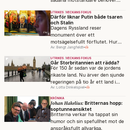
presidenten knappt några
UTRIKES
VECKANS FOKUS
vänner.
Därför liknar Putin både tsaren
och Stalin
Dagens Ryssland reser
monument över ett
motsägelsefullt förflutet. Hur
Av: Bengt Jangfeldt
•
kunde två revolutioner förändra
hela samhället – utan att rubba
UTRIKES
VECKANS FOKUS
den ryska statsidén?
Går Storbritannien att rädda?
För 150 år sedan var de jordens
rikaste land. Nu ärver den sjunde
regeringen på tio år ett land i
Av: Lotta Dinkelspiel
•
politiskt och ekonomiskt kaos.
KRÖNIKA
Johan Hakelius:
Britternas hopp:
soptunneansiktet
Britterna verkar ha tappat sin
humor och sin spefullhet mot de
anspråksfullt allvarliga.