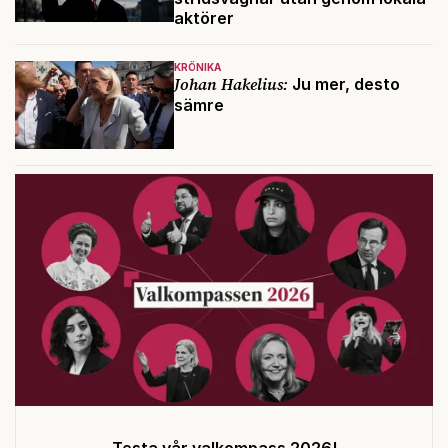
aktörer
KRÖNIKA
Johan Hakelius:
Ju mer, desto
sämre
Testa vår valkompass 2026!