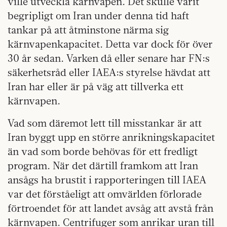
ville utveckla kärnvapen. Det skulle varit
begripligt om Iran under denna tid haft
tankar på att åtminstone närma sig
kärnvapenkapacitet. Detta var dock för över
30 år sedan. Varken då eller senare har FN:s
säkerhetsråd eller IAEA:s styrelse hävdat att
Iran har eller är på väg att tillverka ett
kärnvapen.
Vad som däremot lett till misstankar är att
Iran byggt upp en större anrikningskapacitet
än vad som borde behövas för ett fredligt
program. När det därtill framkom att Iran
ansågs ha brustit i rapporteringen till IAEA
var det förståeligt att omvärlden förlorade
förtroendet för att landet avsåg att avstå från
kärnvapen. Centrifuger som anrikar uran till