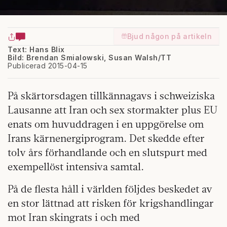
Bjud någon på artikeln
Text: Hans Blix
Bild: Brendan Smialowski, Susan Walsh/TT
Publicerad 2015-04-15
På skärtorsdagen tillkännagavs i schweiziska
Lausanne att Iran och sex stormakter plus EU
enats om huvuddragen i en uppgörelse om
Irans kärnenergiprogram. Det skedde efter
tolv års förhandlande och en slutspurt med
exempellöst intensiva samtal.
På de flesta håll i världen följdes beskedet av
en stor lättnad att risken för krigshandlingar
mot Iran skingrats i och med