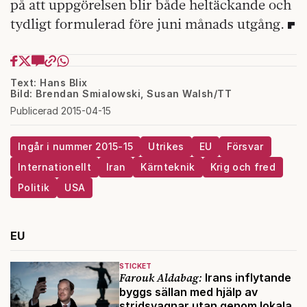
på att uppgörelsen blir både heltäckande och
tydligt formulerad före juni månads utgång.
Text: Hans Blix
Bild: Brendan Smialowski, Susan Walsh/TT
Publicerad 2015-04-15
Ingår i nummer 2015-15
Utrikes
EU
Försvar
Internationellt
Iran
Kärnteknik
Krig och fred
Politik
USA
EU
STICKET
Farouk Aldabag:
Irans inflytande
byggs sällan med hjälp av
stridsvagnar utan genom lokala