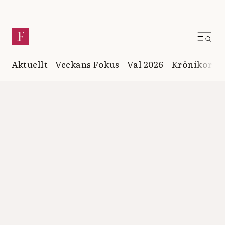
Aktuellt
Veckans Fokus
Val 2026
Krönikor
K