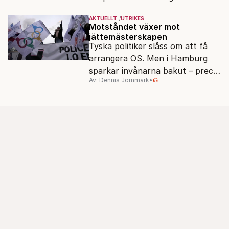
AKTUELLT
UTRIKES
Motståndet växer mot
jättemästerskapen
Tyska politiker slåss om att få
arrangera OS. Men i Hamburg
sparkar invånarna bakut – precis
Av: Dennis Jörnmark
•
som de gjort tidigare i Paris,
Vancouver och Los Angeles.