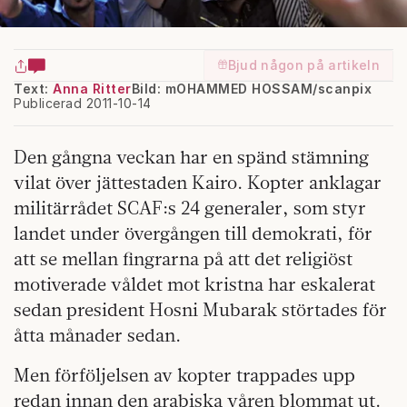
Bjud någon på artikeln
Text:
Anna Ritter
Bild: mOHAMMED HOSSAM/scanpix
Publicerad 2011-10-14
Den gångna veckan har en spänd stämning
vilat över jättestaden Kairo. Kopter anklagar
militärrådet SCAF:s 24 generaler, som styr
landet under övergången till demokrati, för
att se mellan fingrarna på att det religiöst
motiverade våldet mot kristna har eskalerat
sedan president Hosni Mubarak störtades för
åtta månader sedan.
Men förföljelsen av kopter trappades upp
redan innan den arabiska våren blommat ut.