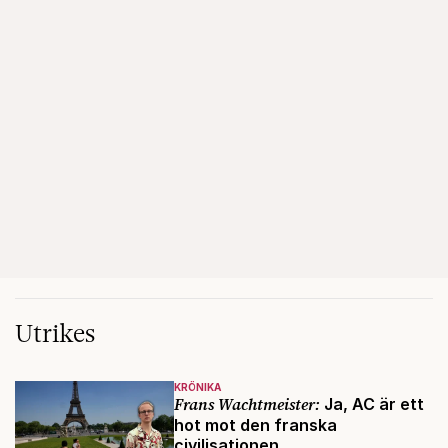
Utrikes
KRÖNIKA
Frans Wachtmeister:
Ja, AC är ett
hot mot den franska
civilisationen