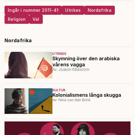
Ingår i nummer 2011-41
Utrikes
Nordafrika
Religion
Val
Nordafrika
UTRIKES
Skymning över den arabiska
vårens vagga
Av: Joakim Rådström
KULTUR
Kolonialismens långa skugga
Av: Nina van den Brink