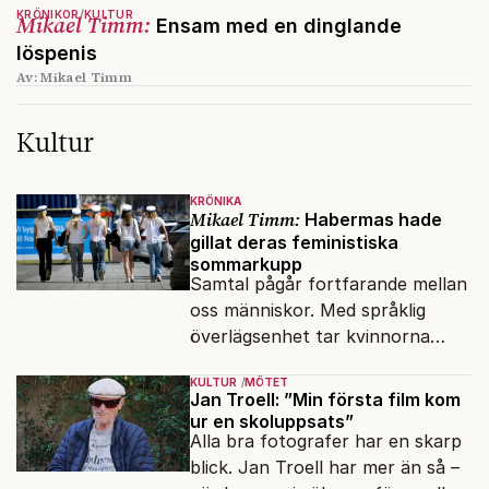
KRÖNIKOR
KULTUR
Mikael Timm:
Ensam med en dinglande
löspenis
Av: Mikael Timm
Kultur
KRÖNIKA
Mikael Timm:
Habermas hade
gillat deras feministiska
sommarkupp
Samtal pågår fortfarande mellan
oss människor. Med språklig
överlägsenhet tar kvinnorna
över det offentliga rummet.
KULTUR
MÖTET
Jan Troell: ”Min första film kom
ur en skoluppsats”
Alla bra fotografer har en skarp
blick. Jan Troell har mer än så –