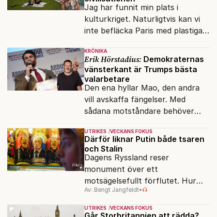
Jag har funnit min plats i
kulturkriget. Naturligtvis kan vi
inte befläcka Paris med plastiga
klossar från Panasonic.
KRÖNIKA
Erik Hörstadius:
Demokraternas
vänsterkant är Trumps bästa
valarbetare
Den ena hyllar Mao, den andra
vill avskaffa fängelser. Med
sådana motståndare behöver
presidenten knappt några
UTRIKES
VECKANS FOKUS
vänner.
Därför liknar Putin både tsaren
och Stalin
Dagens Ryssland reser
monument över ett
motsägelsefullt förflutet. Hur
Av: Bengt Jangfeldt
•
kunde två revolutioner förändra
hela samhället – utan att rubba
UTRIKES
VECKANS FOKUS
den ryska statsidén?
Går Storbritannien att rädda?