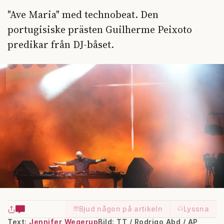
"Ave Maria" med technobeat. Den
portugisiske prästen Guilherme Peixoto
predikar från DJ-båset.
Bjud någon på artikeln
Lyssna
Text:
Jennifer Wegerup
Bild: TT / Rodrigo Abd / AP