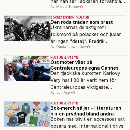
när han ser i sökaren förvandlas
Av: Mikael Timm
•
vardagen till underverk. Fyllda 95
gör han en ny film.
BOKRECENSION
KULTUR
Den röda tråden som brast
Ukrainarnas delaktighet i
folkmord på polacker och judar
är ingen "detalj". Fredrik
Av: Gustaf Lewander
•
Segerfeldts iver att skildra den
ryska imperialismen leder till en
KULTUR
LIVSSTIL
förenklad bild av historien.
Öst möter väst på
Centraleuropas egna Cannes
Den tjeckiska kurorten Karlovy
Vary har i 80 år varit hem för
Centraleuropas viktigaste
Av: Jon Asp
•
filmfestival – en plats där
Hollywoodglans möter
KULTUR
LIVSSTIL
egensinnighet.
Bok-merch säljer – litteraturen
blir en prydnad bland andra
Boken har blivit en accessoar att
posera med. Internationellt drivs