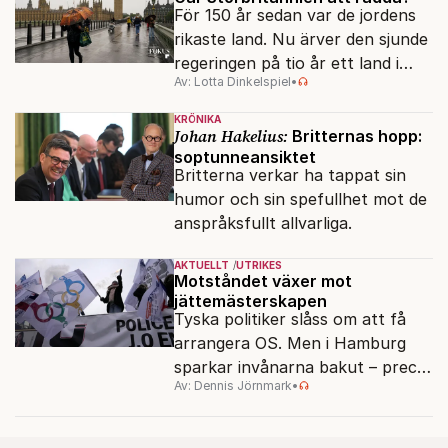
För 150 år sedan var de jordens
rikaste land. Nu ärver den sjunde
regeringen på tio år ett land i
Av: Lotta Dinkelspiel
•
politiskt och ekonomiskt kaos.
KRÖNIKA
Johan Hakelius:
Britternas hopp:
soptunneansiktet
Britterna verkar ha tappat sin
humor och sin spefullhet mot de
anspråksfullt allvarliga.
AKTUELLT
UTRIKES
Motståndet växer mot
jättemästerskapen
Tyska politiker slåss om att få
arrangera OS. Men i Hamburg
sparkar invånarna bakut – precis
Av: Dennis Jörnmark
•
som de gjort tidigare i Paris,
Vancouver och Los Angeles.