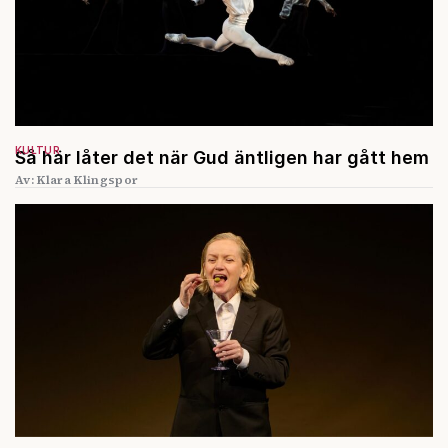
KULTUR
Så här låter det när Gud äntligen har gått hem
Av: Klara Klingspor