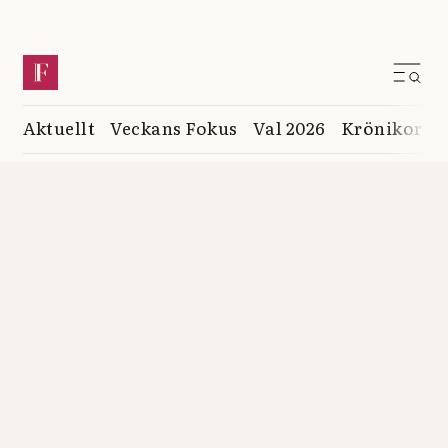
Aktuellt
Veckans Fokus
Val 2026
Krönikor
K