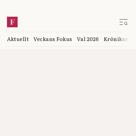
Aktuellt
Veckans Fokus
Val 2026
Krönikor
K