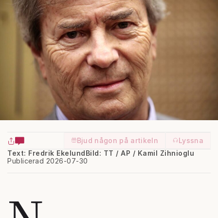
Bjud någon på artikeln
Lyssna
Text: Fredrik Ekelund
Bild: TT / AP / Kamil Zihnioglu
Publicerad 2026-07-30
N