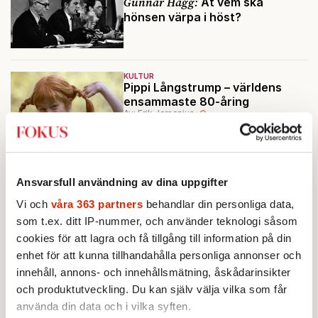
Gunnar Hägg:
Åt vem ska
hönsen värpa i höst?
KULTUR
Pippi Långstrump – världens
ensammaste 80-åring
Av: Erik Jersenius
•
Ansvarsfull användning av dina uppgifter
Vi och
våra 363 partners
behandlar din personliga data,
som t.ex. ditt IP-nummer, och använder teknologi såsom
cookies för att lagra och få tillgång till information på din
enhet för att kunna tillhandahålla personliga annonser och
innehåll, annons- och innehållsmätning, åskådarinsikter
och produktutveckling. Du kan själv välja vilka som får
använda din data och i vilka syften.