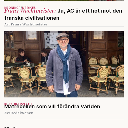
KRÖNIKOR
UTRIKES
Frans Wachtmeister:
Ja, AC är ett hot mot den
franska civilisationen
Av: Frans Wachtmeister
KULTUR
LIVSSTIL
Matrebellen som vill förändra världen
Av: Redaktionen