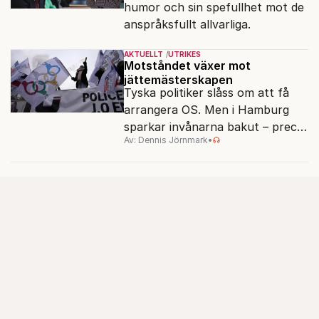
humor och sin spefullhet mot de
anspråksfullt allvarliga.
AKTUELLT
UTRIKES
Motståndet växer mot
jättemästerskapen
Tyska politiker slåss om att få
arrangera OS. Men i Hamburg
sparkar invånarna bakut – precis
Av: Dennis Jörnmark
•
som de gjort tidigare i Paris,
Vancouver och Los Angeles.