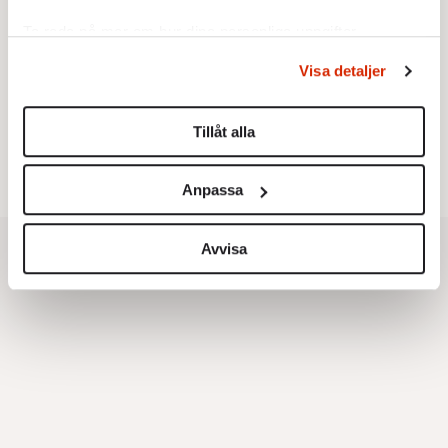
Ta reda på mer om hur dina personliga uppgifter
Testa vår valkompass 2026!
behandlas och ställ in dina preferenser i
detaljsektionen
.
Visa detaljer
Du kan ändra eller dra tillbaka ditt samtycke när som
Testa här!
helst från cookie-förklaringen.
Tillåt alla
Vi använder enhetsidentifierare för att anpassa innehållet
och annonserna till användarna, tillhandahålla funktioner
Anpassa
för sociala medier och analysera vår trafik. Vi
vidarebefordrar även sådana identifierare och annan
information från din enhet till de sociala medier och
Avvisa
annons- och analysföretag som vi samarbetar med.
Dessa kan i sin tur kombinera informationen med annan
information som du har tillhandahållit eller som de har
samlat in när du har använt deras tjänster.
Om du vill läsa mer om hur vi hanterar personuppgifter
kan du göra det
här
.