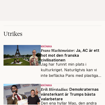
Utrikes
KRÖNIKA
Frans Wachtmeister:
Ja, AC är ett
hot mot den franska
civilisationen
Jag har funnit min plats i
kulturkriget. Naturligtvis kan vi
inte befläcka Paris med plastiga
klossar från Panasonic.
KRÖNIKA
Erik Hörstadius:
Demokraternas
vänsterkant är Trumps bästa
valarbetare
Den ena hyllar Mao, den andra