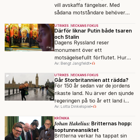
vill avskaffa fängelser. Med
sådana motståndare behöver
presidenten knappt några
UTRIKES
VECKANS FOKUS
vänner.
Därför liknar Putin både tsaren
och Stalin
Dagens Ryssland reser
monument över ett
motsägelsefullt förflutet. Hur
Av: Bengt Jangfeldt
•
kunde två revolutioner förändra
hela samhället – utan att rubba
UTRIKES
VECKANS FOKUS
den ryska statsidén?
Går Storbritannien att rädda?
För 150 år sedan var de jordens
rikaste land. Nu ärver den sjunde
regeringen på tio år ett land i
Av: Lotta Dinkelspiel
•
politiskt och ekonomiskt kaos.
KRÖNIKA
Johan Hakelius:
Britternas hopp:
soptunneansiktet
Britterna verkar ha tappat sin