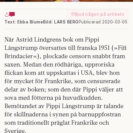
Bjud någon på artikeln
Text: Ebba Blume
Bild: LARS BERG
Publicerad 2020-03-05
När Astrid Lindgrens bok om Pippi
Långstrump översattes till franska 1951 (»Fifi
Brindacier«), plockade censorn snabbt fram
saxen. Medan den rödhåriga, upproriska
flickan kom att uppskattas i USA, blev hon
för mycket för Frankrike, som censurerade
delar av boken; som den där Pippi väljer att
sova med fötterna på huvudkudden.
Bemötandet av Pippi Långstrump är talande
för skillnaderna i synen på barnuppfostran
som traditionellt präglat Frankrike och
Sverige.