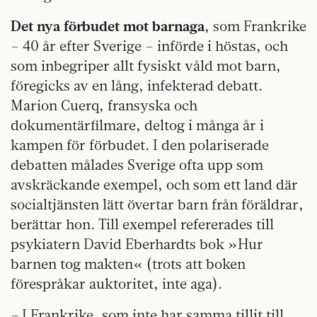
Det nya förbudet mot barnaga
, som Frankrike
– 40 år efter Sverige – införde i höstas, och
som inbegriper allt fysiskt våld mot barn,
föregicks av en lång, infekterad debatt.
Marion Cuerq, fransyska och
dokumentärfilmare, deltog i många år i
kampen för förbudet. I den polariserade
debatten målades Sverige ofta upp som
avskräckande exempel, och som ett land där
socialtjänsten lätt övertar barn från föräldrar,
berättar hon. Till exempel refererades till
psykiatern David Eberhardts bok »Hur
barnen tog makten« (trots att boken
förespråkar auktoritet, inte aga).
– I Frankrike, som inte har samma tillit till