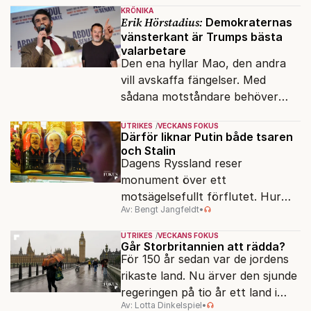
KRÖNIKA
Erik Hörstadius:
Demokraternas
vänsterkant är Trumps bästa
valarbetare
Den ena hyllar Mao, den andra
vill avskaffa fängelser. Med
sådana motståndare behöver
presidenten knappt några
UTRIKES
VECKANS FOKUS
vänner.
Därför liknar Putin både tsaren
och Stalin
Dagens Ryssland reser
monument över ett
motsägelsefullt förflutet. Hur
Av: Bengt Jangfeldt
•
kunde två revolutioner förändra
hela samhället – utan att rubba
UTRIKES
VECKANS FOKUS
den ryska statsidén?
Går Storbritannien att rädda?
För 150 år sedan var de jordens
rikaste land. Nu ärver den sjunde
regeringen på tio år ett land i
Av: Lotta Dinkelspiel
•
politiskt och ekonomiskt kaos.