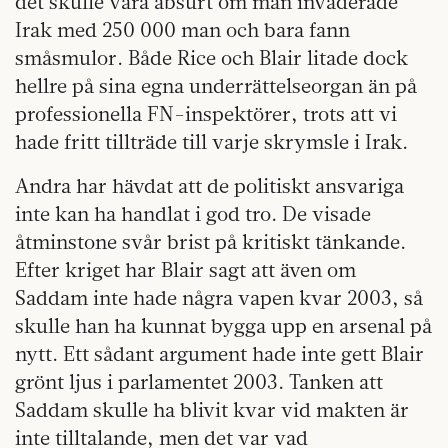
det skulle vara absurt om man invaderade
Irak med 250 000 man och bara fann
småsmulor. Både Rice och Blair litade dock
hellre på sina egna underrättelseorgan än på
professionella FN-inspektörer, trots att vi
hade fritt tillträde till varje skrymsle i Irak.
Andra har hävdat att de politiskt ansvariga
inte kan ha handlat i god tro. De visade
åtminstone svår brist på kritiskt tänkande.
Efter kriget har Blair sagt att även om
Saddam inte hade några vapen kvar 2003, så
skulle han ha kunnat bygga upp en arsenal på
nytt. Ett sådant argument hade inte gett Blair
grönt ljus i parlamentet 2003. Tanken att
Saddam skulle ha blivit kvar vid makten är
inte tilltalande, men det var vad