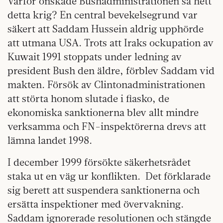
Varför önskade Bushadministrationen så hett
detta krig? En central bevekelsegrund var
säkert att Saddam Hussein aldrig upphörde
att utmana USA. Trots att Iraks ockupation av
Kuwait 1991 stoppats under ledning av
president Bush den äldre, förblev Saddam vid
makten. Försök av Clintonadministrationen
att störta honom slutade i fiasko, de
ekonomiska sanktionerna blev allt mindre
verksamma och FN-inspektörerna drevs att
lämna landet 1998.
I december 1999 försökte säkerhetsrådet
staka ut en väg ur konflikten. Det förklarade
sig berett att suspendera sanktionerna och
ersätta inspektioner med övervakning.
Saddam ignorerade resolutionen och stängde