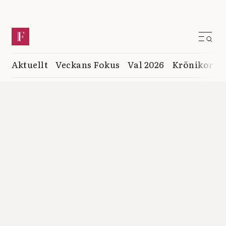
Aktuellt
Veckans Fokus
Val 2026
Krönikor
K