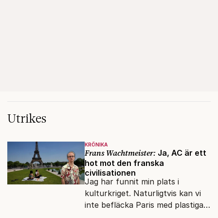
Utrikes
KRÖNIKA
Frans Wachtmeister:
Ja, AC är ett
hot mot den franska
civilisationen
Jag har funnit min plats i
kulturkriget. Naturligtvis kan vi
inte befläcka Paris med plastiga
klossar från Panasonic.