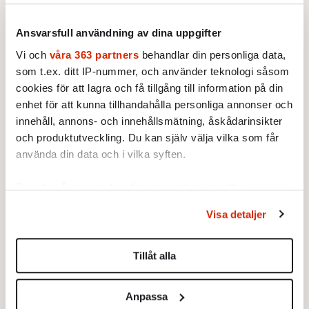
inletts kom bekräftelse på att våra tvivel varit
berättigade. Irakiska experter och militärer
Ansvarsfull användning av dina uppgifter
som nu var fria att tala kunde inte peka ut ett
Vi och
våra 363 partners
behandlar din personliga data,
enda gömställe för förbjudna vapen.
som t.ex. ditt IP-nummer, och använder teknologi såsom
cookies för att lagra och få tillgång till information på din
Att en blodig tyrann störtades var ett positivt
enhet för att kunna tillhandahålla personliga annonser och
resultat av kriget. Allt annat ter sig som
innehåll, annons- och innehållsmätning, åskådarinsikter
och produktutveckling. Du kan själv välja vilka som får
misslyckanden.
använda din data och i vilka syften.
• Massförstörelsevapen som skulle elimineras
Ta reda på mer om hur dina personliga uppgifter
fanns inte.
behandlas och ställ in dina preferenser i
detaljsektionen
.
Visa detaljer
• Al-Qaida-terrorister som skulle
Du kan ändra eller dra tillbaka ditt samtycke när som
helst från cookie-förklaringen.
oskadliggöras fanns inte heller i Irak, men
Tillåt alla
närvaron av amerikanska trupper lockade
Vi använder enhetsidentifierare för att anpassa innehållet
dem så småningom dit.
och annonserna till användarna, tillhandahålla funktioner
Anpassa
för sociala medier och analysera vår trafik. Vi