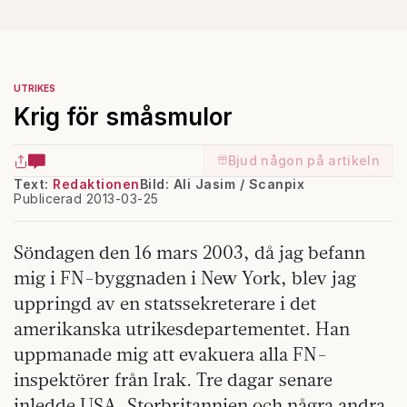
UTRIKES
Krig för småsmulor
Bjud någon på artikeln
Text:
Redaktionen
Bild: Ali Jasim / Scanpix
Publicerad 2013-03-25
Söndagen den 16 mars 2003, då jag befann
mig i FN-byggnaden i New York, blev jag
uppringd av en statssekreterare i det
amerikanska utrikesdepartementet. Han
uppmanade mig att evakuera alla FN-
inspektörer från Irak. Tre dagar senare
inledde USA, Storbritannien och några andra