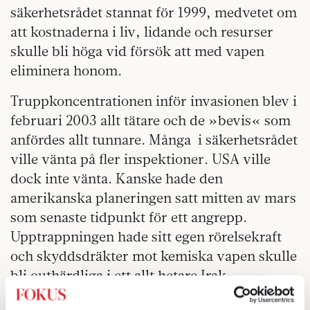
säkerhetsrådet stannat för 1999, medvetet om
att kostnaderna i liv, lidande och resurser
skulle bli höga vid försök att med vapen
eliminera honom.
Truppkoncentrationen inför invasionen blev i
februari 2003 allt tätare och de »bevis« som
anfördes allt tunnare. Många i säkerhetsrådet
ville vänta på fler inspektioner. USA ville
dock inte vänta. Kanske hade den
amerikanska planeringen satt mitten av mars
som senaste tidpunkt för ett angrepp.
Upptrappningen hade sitt egen rörelsekraft
och skyddsdräkter mot kemiska vapen skulle
bli outhärdliga i ett allt hetare Irak.
Redan någon månad efter att ockupationen