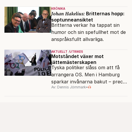
KRÖNIKA
Johan Hakelius:
Britternas hopp:
soptunneansiktet
Britterna verkar ha tappat sin
humor och sin spefullhet mot de
anspråksfullt allvarliga.
AKTUELLT
UTRIKES
Motståndet växer mot
jättemästerskapen
Tyska politiker slåss om att få
arrangera OS. Men i Hamburg
sparkar invånarna bakut – precis
Av: Dennis Jörnmark
•
som de gjort tidigare i Paris,
Vancouver och Los Angeles.