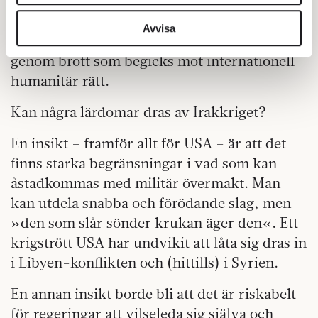
• Irak var tänkt att bli en mönsterdemokrati
vidarebefordrar även sådana identifierare och annan
för Mellersta Östern, men gick in i år av
information från din enhet till de sociala medier och
Avvisa
anarki. USA förlorade respekt i hela världen
annons- och analysföretag som vi samarbetar med.
genom brott som begicks mot internationell
Dessa kan i sin tur kombinera informationen med annan
humanitär rätt.
information som du har tillhandahållit eller som de har
samlat in när du har använt deras tjänster.
Kan några lärdomar dras av Irakkriget?
Om du vill läsa mer om hur vi hanterar personuppgifter
kan du göra det
här
.
En insikt – framför allt för USA – är att det
finns starka begränsningar i vad som kan
åstadkommas med militär övermakt. Man
kan utdela snabba och förödande slag, men
»den som slår sönder krukan äger den«. Ett
krigstrött USA har undvikit att låta sig dras in
i Libyen-konflikten och (hittills) i Syrien.
En annan insikt borde bli att det är riskabelt
för regeringar att vilseleda sig själva och