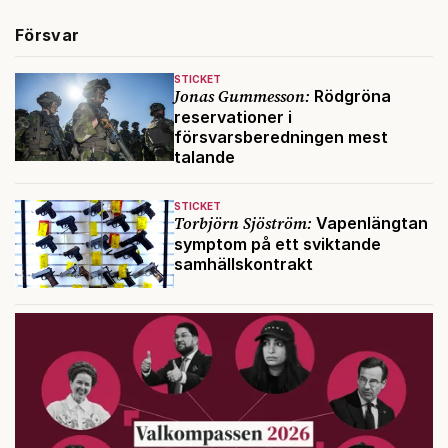
Försvar
STICKET
Jonas Gummesson:
Rödgröna
reservationer i
försvarsberedningen mest
talande
STICKET
Torbjörn Sjöström:
Vapenlängtan
symptom på ett sviktande
samhällskontrakt