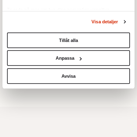
Ta reda på mer om hur dina personliga uppgifter
behandlas och ställ in dina preferenser i
detaljsektionen
.
Visa detaljer
Du kan ändra eller dra tillbaka ditt samtycke när som
helst från cookie-förklaringen.
Tillåt alla
Vi använder enhetsidentifierare för att anpassa innehållet
Testa vår valkompass 2026!
och annonserna till användarna, tillhandahålla funktioner
Anpassa
för sociala medier och analysera vår trafik. Vi
vidarebefordrar även sådana identifierare och annan
Testa här!
information från din enhet till de sociala medier och
Avvisa
annons- och analysföretag som vi samarbetar med.
Dessa kan i sin tur kombinera informationen med annan
information som du har tillhandahållit eller som de har
samlat in när du har använt deras tjänster.
Om du vill läsa mer om hur vi hanterar personuppgifter
kan du göra det
här
.