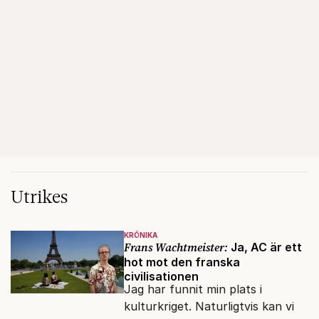
Utrikes
KRÖNIKA
Frans Wachtmeister:
Ja, AC är ett
hot mot den franska
civilisationen
Jag har funnit min plats i
kulturkriget. Naturligtvis kan vi