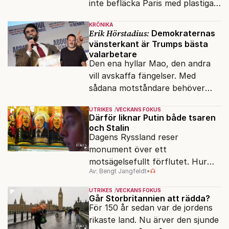
inte befläcka Paris med plastiga
klossar från Panasonic.
KRÖNIKA
Erik Hörstadius:
Demokraternas
vänsterkant är Trumps bästa
valarbetare
Den ena hyllar Mao, den andra
vill avskaffa fängelser. Med
sådana motståndare behöver
presidenten knappt några
UTRIKES
VECKANS FOKUS
vänner.
Därför liknar Putin både tsaren
och Stalin
Dagens Ryssland reser
monument över ett
motsägelsefullt förflutet. Hur
Av: Bengt Jangfeldt
•
kunde två revolutioner förändra
hela samhället – utan att rubba
UTRIKES
VECKANS FOKUS
den ryska statsidén?
Går Storbritannien att rädda?
För 150 år sedan var de jordens
rikaste land. Nu ärver den sjunde