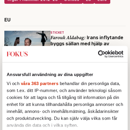
EU
STICKET
Farouk Aldabag:
Irans inflytande
byggs sällan med hjälp av
stridsvagnar utan genom lokala
aktörer
KRÖNIKA
Johan Hakelius:
Ju mer, desto
Ansvarsfull användning av dina uppgifter
sämre
Vi och
våra 363 partners
behandlar din personliga data,
som t.ex. ditt IP-nummer, och använder teknologi såsom
cookies för att lagra och få tillgång till information på din
enhet för att kunna tillhandahålla personliga annonser och
innehåll, annons- och innehållsmätning, åskådarinsikter
och produktutveckling. Du kan själv välja vilka som får
använda din data och i vilka syften.