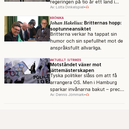
regeringen på tio år ett land i
Av: Lotta Dinkelspiel
•
politiskt och ekonomiskt kaos.
KRÖNIKA
Johan Hakelius:
Britternas hopp:
soptunneansiktet
Britterna verkar ha tappat sin
humor och sin spefullhet mot de
anspråksfullt allvarliga.
AKTUELLT
UTRIKES
Motståndet växer mot
jättemästerskapen
Tyska politiker slåss om att få
arrangera OS. Men i Hamburg
sparkar invånarna bakut – precis
Av: Dennis Jörnmark
•
som de gjort tidigare i Paris,
Vancouver och Los Angeles.