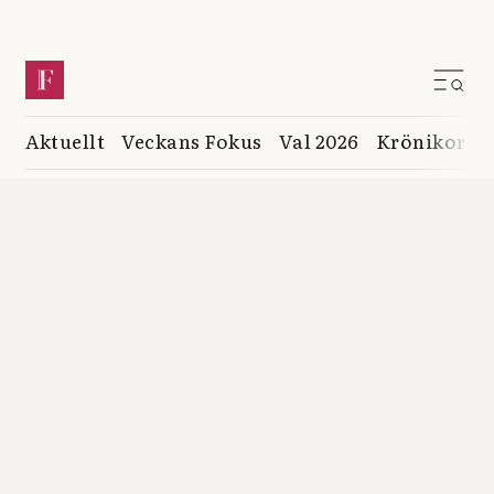
Aktuellt
Veckans Fokus
Val 2026
Krönikor
K