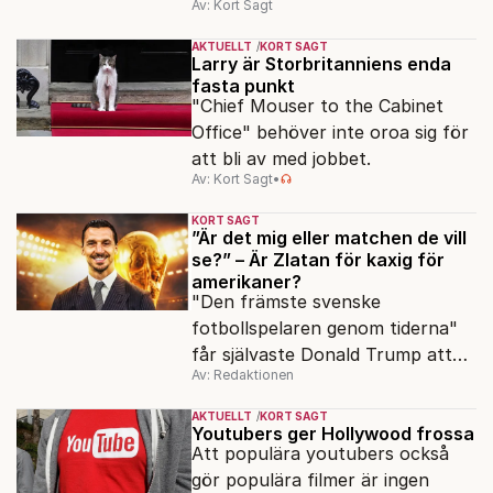
Av: Kort Sagt
AKTUELLT
KORT SAGT
Larry är Storbritanniens enda
fasta punkt
"Chief Mouser to the Cabinet
Office" behöver inte oroa sig för
att bli av med jobbet.
Av: Kort Sagt
•
KORT SAGT
”Är det mig eller matchen de vill
se?” – Är Zlatan för kaxig för
amerikaner?
"Den främste svenske
fotbollspelaren genom tiderna"
får självaste Donald Trump att
Av: Redaktionen
rodna.
AKTUELLT
KORT SAGT
Youtubers ger Hollywood frossa
Att populära youtubers också
gör populära filmer är ingen