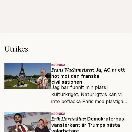
Utrikes
KRÖNIKA
Frans Wachtmeister:
Ja, AC är ett
hot mot den franska
civilisationen
Jag har funnit min plats i
kulturkriget. Naturligtvis kan vi
inte befläcka Paris med plastiga
klossar från Panasonic.
KRÖNIKA
Erik Hörstadius:
Demokraternas
vänsterkant är Trumps bästa
valarbetare