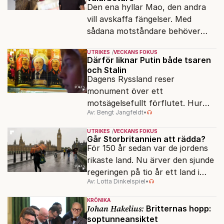
Den ena hyllar Mao, den andra
vill avskaffa fängelser. Med
sådana motståndare behöver
presidenten knappt några
UTRIKES
VECKANS FOKUS
vänner.
Därför liknar Putin både tsaren
och Stalin
Dagens Ryssland reser
monument över ett
motsägelsefullt förflutet. Hur
Av: Bengt Jangfeldt
•
kunde två revolutioner förändra
hela samhället – utan att rubba
UTRIKES
VECKANS FOKUS
den ryska statsidén?
Går Storbritannien att rädda?
För 150 år sedan var de jordens
rikaste land. Nu ärver den sjunde
regeringen på tio år ett land i
Av: Lotta Dinkelspiel
•
politiskt och ekonomiskt kaos.
KRÖNIKA
Johan Hakelius:
Britternas hopp:
soptunneansiktet