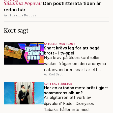
KRÖNIKOR
Susanna Popova:
Den postlitterata tiden är
redan här
Av: Susanna Popova
Kort sagt
AKTUELLT
KORT SAGT
Snart krävs leg för att begå
brott – i tv-spel
Nya krav på ålderskontroller
väcker frågan om den anonyma
nätanvändaren snart är ett
Av: Kort Sagt
minne blott.
KORT SAGT
KULTUR
Har en ortodox metalpräst gjort
sommarens album?
Är elgitarren ett verk av
djävulen? Fader Dionysios
Tabakis håller inte med.