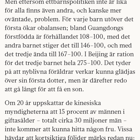
Men eftersom ettbarnspolitiken inte är lika
för alla finns även andra, och kanske mer
oväntade, problem. För varje barn utöver det
första ökar obalansen; bland Guangdongs
förstfödda är förhållandet 108–100, med det
andra barnet stiger det till 146–100, och med
det tredje ända till 167–100. I Beijing är ration
för det tredje barnet hela 275–100. Det tyder
på att nyblivna föräldrar verkar kunna glädjas
över sin första dotter, men är därefter redo
att gå långt för att få en son.
Om 20 år uppskattar de kinesiska
myndigheterna att 15 procent av männen i
giftasålder – totalt cirka 30 miljoner män –
inte kommer att kunna hitta någon fru. Vissa
hävdar att kortsiktiga följder märks redan nu: