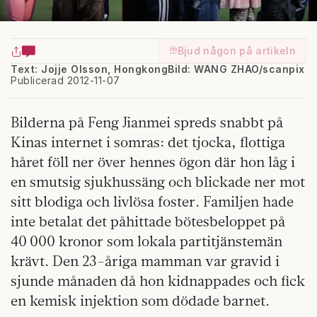
Bjud någon på artikeln
Text: Jojje Olsson, Hongkong
Bild: WANG ZHAO/scanpix
Publicerad 2012-11-07
Bilderna på Feng Jianmei spreds snabbt på
Kinas internet i somras: det tjocka, flottiga
håret föll ner över hennes ögon där hon låg i
en smutsig sjukhussäng och blickade ner mot
sitt blodiga och livlösa foster. Familjen hade
inte betalat det påhittade bötesbeloppet på
40 000 kronor som lokala partitjänstemän
krävt. Den 23-åriga mamman var gravid i
sjunde månaden då hon kidnappades och fick
en kemisk injektion som dödade barnet.