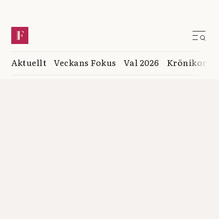
Aktuellt
Veckans Fokus
Val 2026
Krönikor
K