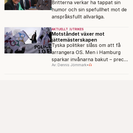
Britterna verkar ha tappat sin
humor och sin spefullhet mot de
anspråksfullt allvarliga.
AKTUELLT
UTRIKES
Motståndet växer mot
jättemästerskapen
Tyska politiker slåss om att få
arrangera OS. Men i Hamburg
sparkar invånarna bakut – precis
Av: Dennis Jörnmark
•
som de gjort tidigare i Paris,
Vancouver och Los Angeles.