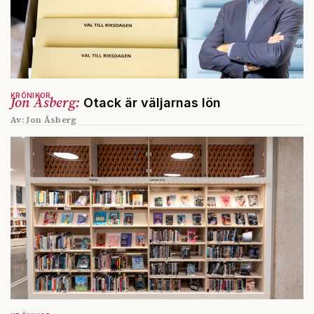
KRÖNIKOR
Jon Åsberg:
Otack är väljarnas lön
Av: Jon Åsberg