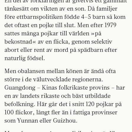
En del av förklaringen är givetvis ett gammalt
tänkesätt om vikten av en son. Då familjer
före ettbarnspolitiken födde 4–5 barn så kom
det oftast en pojke till slut. Men efter 1979
sattes många pojkar till världen »på
bekostnad« av en flicka, genom selektiv
abort eller rent av mord på spädbarn efter
naturlig födsel.
Men obalansen mellan könen är ändå ofta
större i de välutvecklade regionerna.
Guangdong – Kinas folkrikaste provins – har
en av landets rikaste och bäst utbildade
befolkning. Här går det i snitt 120 pojkar på
100 flickor, långt fler än i fattiga provinser
som Yunnan eller Guizhou.