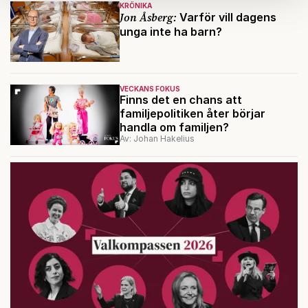
KRÖNIKA
Jon Åsberg:
Varför vill dagens
Om du vill läsa mer om hur vi hanterar personuppgifter
unga inte ha barn?
kan du göra det
här
.
VECKANS FOKUS
Finns det en chans att
familjepolitiken åter börjar
handla om familjen?
Av: Johan Hakelius