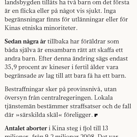
landsbygden tillåts ha två barn om det första
är en flicka eller på något vis sjukt. Inga
begränsningar finns för utlänningar eller för
Kinas etniska minoriteter.
Sedan några år
tillbaka har föräldrar som
båda själva är ensambarn rätt att skaffa ett
andra barn. Efter denna ändring sägs endast
35,9 procent av kineser i fertil ålder vara
begränsade av lag till att bara få ha ett barn.
Bestraffningar sker på provinsnivå, utan
översyn från centralregeringen. Lokala
tjänstemän bestämmer straffsatser och de fall
där »särskilda skäl« föreligger.
Antalet aborter
i Kina steg i fjol till 13
miljoner, från 9,2 miljoner 2008. Det var