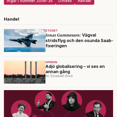
Ingår i nummer 2006-35
Utrikes
Handel
Handel
STICKET
Jonas Gummesson:
Vägval
stridsflyg och den osunda Saab-
fixeringen
OPINION
Adjö globalisering – vi ses en
annan gång
Av: Elisabeth Braw