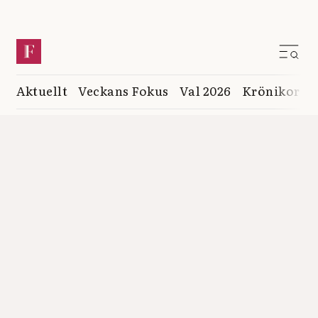
Aktuellt
Veckans Fokus
Val 2026
Krönikor
K