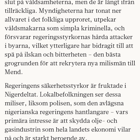
slut på våldsamheterna, men de är långt ifrån
tillräckliga. Myndigheterna har tonat ner
allvaret i det folkliga upproret, utpekar
våldsmakarna som simpla kriminella, och
försvarar regeringsstyrkornas hårda attacker
i byarna, vilket ytterligare har bidragit till att
spä på ilskan och bitterheten – den bästa
grogrunden för att rekrytera nya milismän till
Mend.
Regeringens säkerhetsstyrkor är fruktade i
Nigerdeltat. Lokalbefolkningen ser dessa
miliser, liksom polisen, som den avlägsna
nigerianska regeringens hantlangare – vars
primära intresse är att skydda olje- och
gasindustrin som hela landets ekonomi vilar
på och är starkt beroende av.