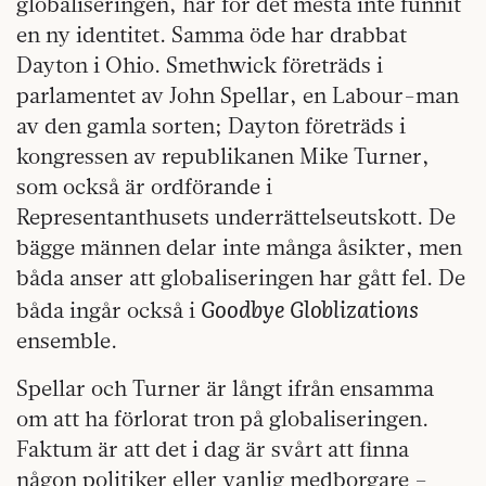
globaliseringen, har för det mesta inte funnit
en ny identitet. Samma öde har drabbat
Dayton i Ohio. Smethwick företräds i
parlamentet av John Spellar, en Labour-man
av den gamla sorten; Dayton företräds i
kongressen av republikanen Mike Turner,
som också är ordförande i
Representanthusets underrättelseutskott. De
bägge männen delar inte många åsikter, men
båda anser att globaliseringen har gått fel. De
Goodbye Globlizations
båda ingår också i
ensemble.
Spellar och Turner är långt ifrån ensamma
om att ha förlorat tron på globaliseringen.
Faktum är att det i dag är svårt att finna
någon politiker eller vanlig medborgare –