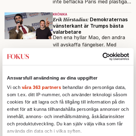
inte befläcka Paris med plastiga
klossar från Panasonic.
KRÖNIKA
Erik Hörstadius:
Demokraternas
vänsterkant är Trumps bästa
valarbetare
Den ena hyllar Mao, den andra
vill avskaffa fängelser. Med
sådana motståndare behöver
presidenten knappt några
UTRIKES
VECKANS FOKUS
vänner.
Därför liknar Putin både tsaren
och Stalin
Ansvarsfull användning av dina uppgifter
Dagens Ryssland reser
Vi och
våra 363 partners
behandlar din personliga data,
monument över ett
som t.ex. ditt IP-nummer, och använder teknologi såsom
motsägelsefullt förflutet. Hur
Av: Bengt Jangfeldt
•
cookies för att lagra och få tillgång till information på din
kunde två revolutioner förändra
enhet för att kunna tillhandahålla personliga annonser och
hela samhället – utan att rubba
UTRIKES
VECKANS FOKUS
innehåll, annons- och innehållsmätning, åskådarinsikter
den ryska statsidén?
Går Storbritannien att rädda?
För 150 år sedan var de jordens
och produktutveckling. Du kan själv välja vilka som får
rikaste land. Nu ärver den sjunde
använda din data och i vilka syften.