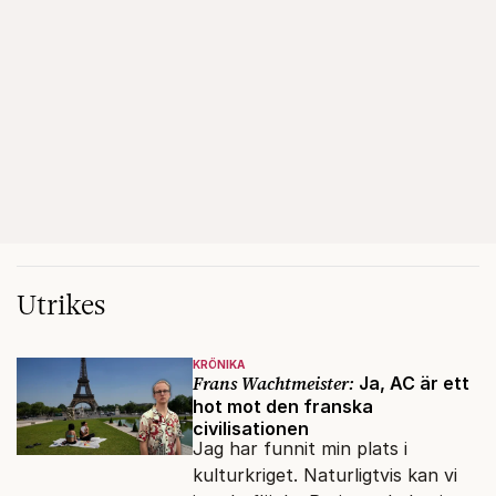
Utrikes
KRÖNIKA
Frans Wachtmeister:
Ja, AC är ett
hot mot den franska
civilisationen
Jag har funnit min plats i
kulturkriget. Naturligtvis kan vi