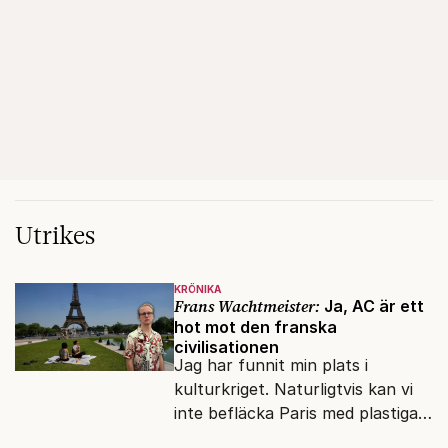
Utrikes
KRÖNIKA
Frans Wachtmeister:
Ja, AC är ett
hot mot den franska
civilisationen
Jag har funnit min plats i
kulturkriget. Naturligtvis kan vi
inte befläcka Paris med plastiga
klossar från Panasonic.