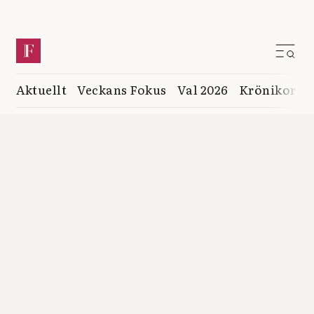
Aktuellt
Veckans Fokus
Val 2026
Krönikor
K