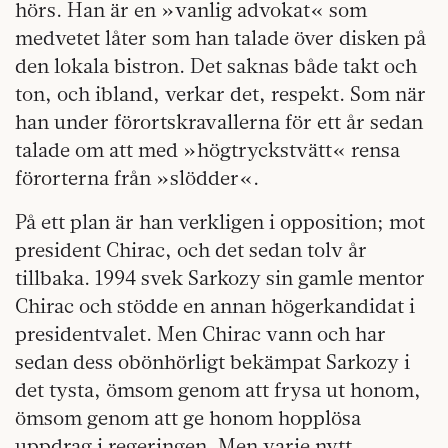
hörs. Han är en »vanlig advokat« som
medvetet låter som han talade över disken på
den lokala bistron. Det saknas både takt och
ton, och ibland, verkar det, respekt. Som när
han under förortskravallerna för ett år sedan
talade om att med »högtryckstvätt« rensa
förorterna från »slödder«.
På ett plan är han verkligen i opposition; mot
president Chirac, och det sedan tolv år
tillbaka. 1994 svek Sarkozy sin gamle mentor
Chirac och stödde en annan högerkandidat i
presidentvalet. Men Chirac vann och har
sedan dess obönhörligt bekämpat Sarkozy i
det tysta, ömsom genom att frysa ut honom,
ömsom genom att ge honom hopplösa
uppdrag i regeringen. Men varje nytt