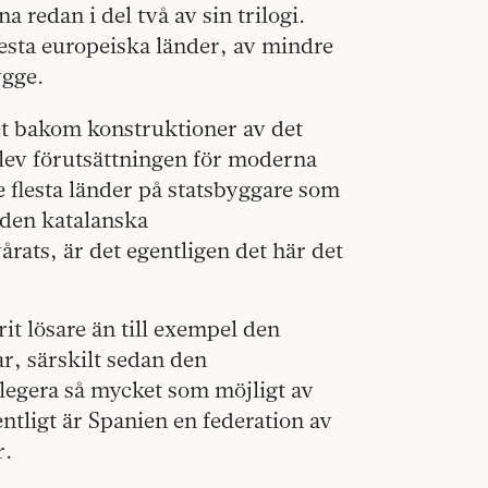
a redan i del två av sin trilogi.
lesta europeiska länder, av mindre
ygge.
ket bakom konstruktioner av det
 blev förutsättningen för moderna
e flesta länder på statsbyggare som
u den katalanska
årats, är det egentligen det här det
it lösare än till exempel den
ar, särskilt sedan den
elegera så mycket som möjligt av
entligt är Spanien en federation av
r.