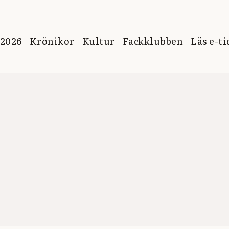
 2026
Krönikor
Kultur
Fackklubben
Läs e-t