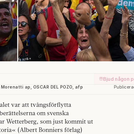
Bjud någon p
io Morenatti ap, OSCAR DEL POZO, afp
Publicer
let var att tvångsförflytta
n berättelserna om svenska
nar Wetterberg, som just kommit ut
toria« (Albert Bonniers förlag)