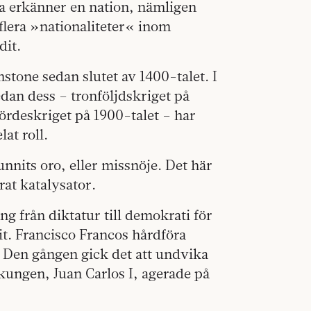
ra erkänner en nation, nämligen
 flera »nationaliteter« inom
dit.
stone sedan slutet av 1400-talet. I
dan dess – tronföljdskriget på
ördeskriget på 1900-talet – har
at roll.
nnits oro, eller missnöje. Det här
at katalysator.
 från diktatur till demokrati för
it. Francisco Francos hårdföra
 Den gången gick det att undvika
kungen, Juan Carlos I, agerade på