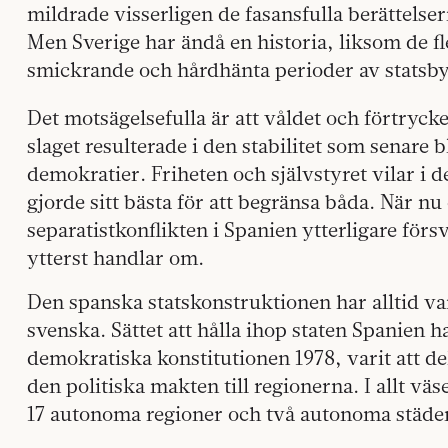
mildrade visserligen de fasansfulla berättelsern
Men Sverige har ändå en historia, liksom de f
smickrande och hårdhänta perioder av statsb
Det motsägelsefulla är att våldet och förtryc
slaget resulterade i den stabilitet som senare
demokratier. Friheten och självstyret vilar i d
gjorde sitt bästa för att begränsa båda. När n
separatistkonflikten i Spanien ytterligare försv
ytterst handlar om.
Den spanska statskonstruktionen har alltid var
svenska. Sättet att hålla ihop staten Spanien h
demokratiska konstitutionen 1978, varit att d
den politiska makten till regionerna. I allt väs
17 autonoma regioner och två autonoma städe