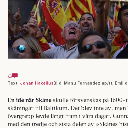
Text:
Johan Hakelius
Bild: Manu Fernandez ap/tt, Emil
En idé när Skåne
skulle försvenskas på 1600-ta
skåningar till Baltikum. Det blev inte av, me
övergrepp levde långt fram i våra dagar. Gun
med den tredje och sista delen av »Skånes his