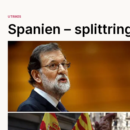
UTRIKES
Spanien – splittri