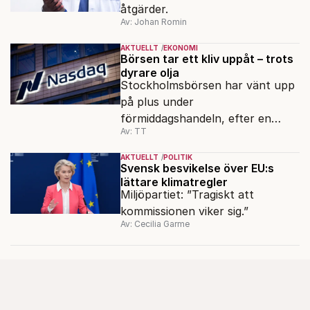
åtgärder.
Av: Johan Romin
AKTUELLT
EKONOMI
Börsen tar ett kliv uppåt – trots
dyrare olja
Stockholmsbörsen har vänt upp
på plus under
förmiddagshandeln, efter en
Av: TT
inledning nedåt – trots ett högre
oljepris och AI-oro.
AKTUELLT
POLITIK
Svensk besvikelse över EU:s
lättare klimatregler
Miljöpartiet: ”Tragiskt att
kommissionen viker sig.”
Av: Cecilia Garme