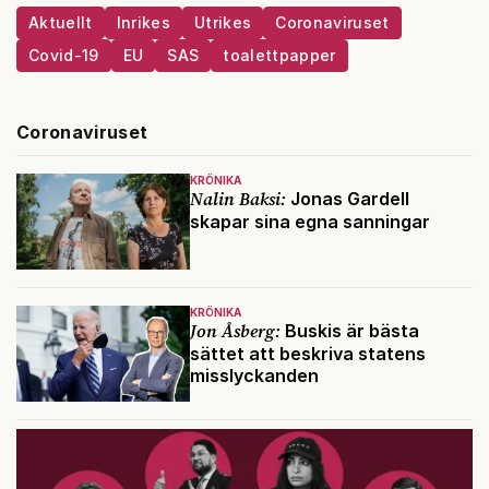
Aktuellt
Inrikes
Utrikes
Coronaviruset
Covid-19
EU
SAS
toalettpapper
Coronaviruset
KRÖNIKA
Nalin Baksi:
Jonas Gardell
skapar sina egna sanningar
KRÖNIKA
Jon Åsberg:
Buskis är bästa
sättet att beskriva statens
misslyckanden