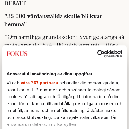
DEBATT
”35 000 vårdanställda skulle bli kvar
hemma”
”Om samtliga grundskolor i Sverige stängs så
motsvarar det 874 000 jobb som inte utförs,
varav cirka 35 000 inom vården.
Beräkningarna gäller endast grundskolor och
beaktar inte en eventuell stängning av
Ansvarsfull användning av dina uppgifter
barnomsorgen”. Det
skriver forskarna Carl
Vi och
våra 363 partners
behandlar din personliga data,
Nordlund och Karl Wennberg på DN Debatt
.
som t.ex. ditt IP-nummer, och använder teknologi såsom
De har gjort en snabbanalys som visar att en
cookies för att lagra och få tillgång till information på din
stängning av grundskolan skulle slå mycket
enhet för att kunna tillhandahålla personliga annonser och
hårt.
innehåll, annons- och innehållsmätning, åskådarinsikter
och produktutveckling. Du kan själv välja vilka som får
”Rädda kaféägaren hemifrån”
använda din data och i vilka syften.