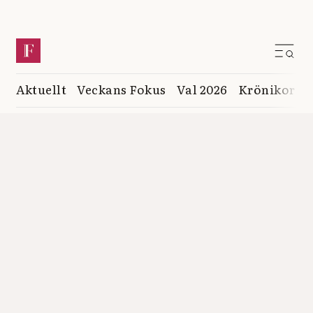
Aktuellt
Veckans Fokus
Val 2026
Krönikor
K