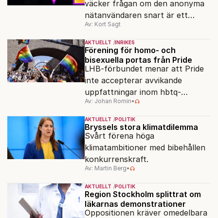
väcker frågan om den anonyma
nätanvändaren snart är ett
Av: Kort Sagt
minne blott.
AKTUELLT
INRIKES
Förening för homo- och
bisexuella portas från Pride
LHB-förbundet menar att Pride
inte accepterar avvikande
uppfattningar inom hbtq-
Av: Johan Romin
•
rörelsen. "Vi har inga problem
med transpersoner", säger
AKTUELLT
POLITIK
ordföranden Linn Saarinen.
Bryssels stora klimatdilemma
Svårt förena höga
klimatambitioner med bibehållen
konkurrenskraft.
Av: Martin Berg
•
AKTUELLT
POLITIK
Region Stockholm splittrat om
läkarnas demonstrationer
Oppositionen kräver omedelbara