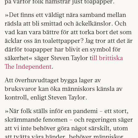
på varför folk hamstrar just toapapper.
»Det finns ett väldigt nära samband mellan
rädsla att bli smittad och äckelkänslor. Och
vad kan vara bättre för att torka bort det som
äcklar oss än toalettpapper? Jag tror att det är
därför toapapper har blivit en symbol för
säkerhet« säger Steven Taylor t
ill brittiska
The Independent
.
Att överhuvudtaget bygga lager av
bruksvaror kan öka människors känsla av
kontroll, enligt Steven Taylor.
»När folk ställs inför en pandemi – ett stort,
skrämmande fenomen – och regeringen säger
att vi inte behöver göra något särskilt, utom
att tvätta våra händer, behöver människor