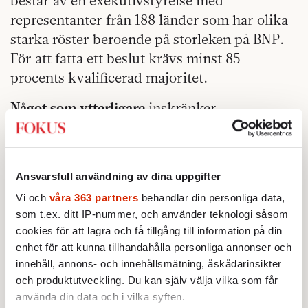
består av en exekutivstyrelse med
representanter från 188 länder som har olika
starka röster beroende på storleken på BNP.
För att fatta ett beslut krävs minst 85
procents kvalificerad majoritet.
Något som ytterligare
inskränker
flexibiliteten är regeln att IMF bara kan gå
med på att ge stödlån till länder om det finns
en realistisk plan för en ekonomiskt hållbar
Ansvarsfull användning av dina uppgifter
utveckling inom ett år. Detta gör det omöjligt
Vi och
våra 363 partners
behandlar din personliga data,
att acceptera mer långsiktiga program som
som t.ex. ditt IP-nummer, och använder teknologi såsom
får skonsammare konsekvenser för
cookies för att lagra och få tillgång till information på din
befolkningen. IMF:s huvudsakliga mål är att
enhet för att kunna tillhandahålla personliga annonser och
stabilisera de internationella marknaderna.
innehåll, annons- och innehållsmätning, åskådarinsikter
och produktutveckling. Du kan själv välja vilka som får
Kommissionen som har störst politisk makt i
använda din data och i vilka syften.