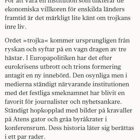
För att vara en institution som dikterar de
ekonomiska villkoren för enskilda länders
framtid är det märkligt lite känt om trojkans
inre liv.
Ordet »trojka« kommer ursprungligen från
ryskan och syftar på en vagn dragen av tre
hästar. I Europapolitiken har det efter
eurokrisens utbrott och trions formering
antagit en ny innebörd. Den osynliga men i
medierna ständigt närvarande institutionen
med det festliga smeknamnet har blivit en
favorit för journalister och nyhetsankare.
Ständigt hopkopplad med bilder på kravaller
på Atens gator och gråa byråkrater i
konferensrum. Dess historia låter sig berättas
i ett par rader.