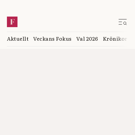
Aktuellt
Veckans Fokus
Val 2026
Krönikor
K