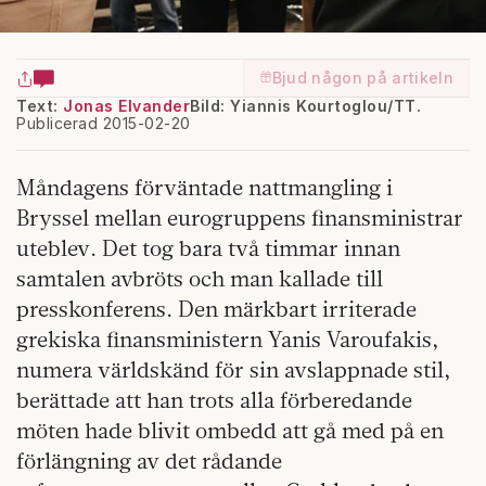
Bjud någon på artikeln
Text:
Jonas Elvander
Bild: Yiannis Kourtoglou/TT.
Publicerad 2015-02-20
Måndagens förväntade nattmangling i
Bryssel mellan eurogruppens finansministrar
uteblev. Det tog bara två timmar innan
samtalen avbröts och man kallade till
presskonferens. Den märkbart irriterade
grekiska finansministern Yanis Varoufakis,
numera världskänd för sin avslappnade stil,
berättade att han trots alla förberedande
möten hade blivit ombedd att gå med på en
förlängning av det rådande