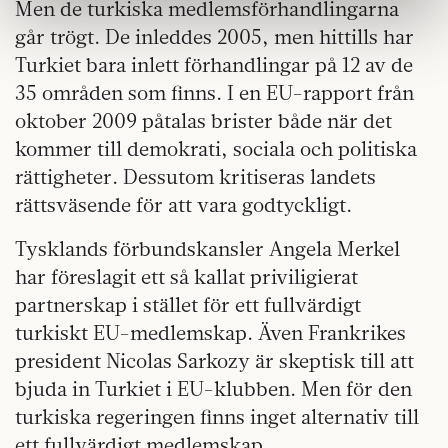
Men de turkiska medlemsförhandlingarna
information som du har tillhandahållit eller som de har
går trögt. De inleddes 2005, men hittills har
samlat in när du har använt deras tjänster.
Turkiet bara inlett förhandlingar på 12 av de
Om du vill läsa mer om hur vi hanterar personuppgifter
35 områden som finns. I en EU-rapport från
kan du göra det
här
.
oktober 2009 påtalas brister både när det
kommer till demokrati, sociala och politiska
rättigheter. Dessutom kritiseras landets
rättsväsende för att vara godtyckligt.
Tysklands förbundskansler Angela Merkel
har föreslagit ett så kallat priviligierat
partnerskap i stället för ett fullvärdigt
turkiskt EU-medlemskap. Även Frankrikes
president Nicolas Sarkozy är skeptisk till att
bjuda in Turkiet i EU-klubben. Men för den
turkiska regeringen finns inget alternativ till
ett fullvärdigt medlemskap.