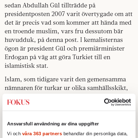
sedan Abdullah Gül tillträdde på
presidentposten 2007 varit övertygade om att
det är precis vad som kommer att hända med
en troende muslim, vars fru dessutom bär
huvudduk, på denna post. I kemalisternas
ögon är president Gül och premiärminister
Erdogan på väg att göra Turkiet till en
islamistisk stat.
Islam, som tidigare varit den gemensamma
nämnaren för turkar ur olika samhällsskikt,
förlorade denna roll i och med den nya,
sekulariserade och högutbildade klass som
Atatürk skapade. Den största religiösa
gruppen, sunnimuslimerna, fann sig aldrig
Ansvarsfull användning av dina uppgifter
riktigt tillrätta i Atatürks nya, sekulära
Vi och
våra 363 partners
behandlar din personliga data,