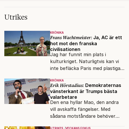
Utrikes
KRÖNIKA
Frans Wachtmeister:
Ja, AC är ett
hot mot den franska
civilisationen
Jag har funnit min plats i
kulturkriget. Naturligtvis kan vi
inte befläcka Paris med plastiga
klossar från Panasonic.
KRÖNIKA
Erik Hörstadius:
Demokraternas
vänsterkant är Trumps bästa
valarbetare
Den ena hyllar Mao, den andra
vill avskaffa fängelser. Med
sådana motståndare behöver
presidenten knappt några
UTRIKES
VECKANS FOKUS