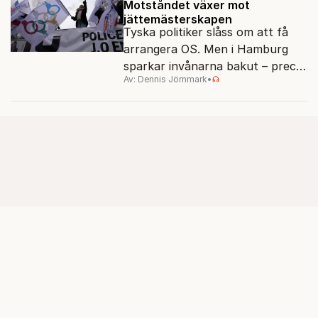
Motståndet växer mot
jättemästerskapen
Tyska politiker slåss om att få
arrangera OS. Men i Hamburg
sparkar invånarna bakut – precis
Av: Dennis Jörnmark
•
som de gjort tidigare i Paris,
Vancouver och Los Angeles.