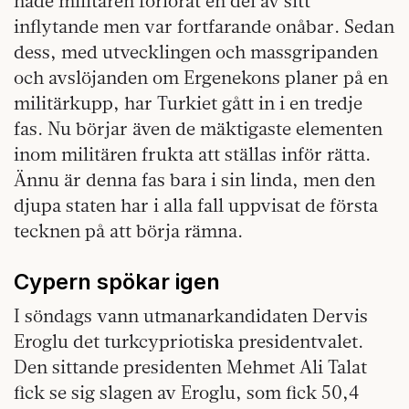
hade militären förlorat en del av sitt
inflytande men var fortfarande onåbar. Sedan
dess, med utvecklingen och massgripanden
och avslöjanden om Ergenekons planer på en
militärkupp, har Turkiet gått in i en tredje
fas. Nu börjar även de mäktigaste elementen
inom militären frukta att ställas inför rätta.
Ännu är denna fas bara i sin linda, men den
djupa staten har i alla fall uppvisat de första
tecknen på att börja rämna.
Cypern spökar igen
I söndags vann utmanarkandidaten Dervis
Eroglu det turkcypriotiska presidentvalet.
Den sittande presidenten Mehmet Ali Talat
fick se sig slagen av Eroglu, som fick 50,4