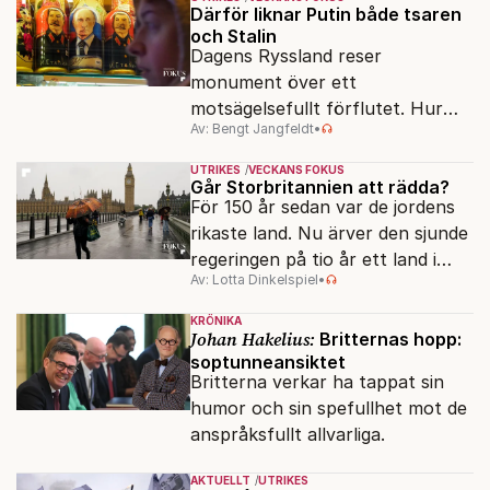
vänner.
Därför liknar Putin både tsaren
och Stalin
Dagens Ryssland reser
monument över ett
motsägelsefullt förflutet. Hur
Av: Bengt Jangfeldt
•
kunde två revolutioner förändra
hela samhället – utan att rubba
UTRIKES
VECKANS FOKUS
den ryska statsidén?
Går Storbritannien att rädda?
För 150 år sedan var de jordens
rikaste land. Nu ärver den sjunde
regeringen på tio år ett land i
Av: Lotta Dinkelspiel
•
politiskt och ekonomiskt kaos.
KRÖNIKA
Johan Hakelius:
Britternas hopp:
soptunneansiktet
Britterna verkar ha tappat sin
humor och sin spefullhet mot de
anspråksfullt allvarliga.
AKTUELLT
UTRIKES