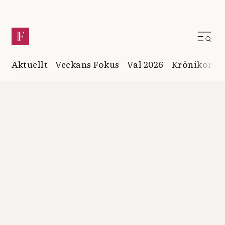
Aktuellt
Veckans Fokus
Val 2026
Krönikor
K