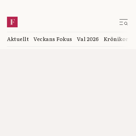
Aktuellt
Veckans Fokus
Val 2026
Krönikor
K