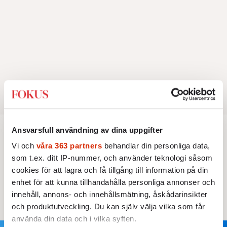
Ansvarsfull användning av dina uppgifter
Vi och
våra 363 partners
behandlar din personliga data,
AKTUELLT
POLITIK
som t.ex. ditt IP-nummer, och använder teknologi såsom
Bryssels stora klimatdilemma
cookies för att lagra och få tillgång till information på din
enhet för att kunna tillhandahålla personliga annonser och
Svårt förena höga klimatambitioner med
innehåll, annons- och innehållsmätning, åskådarinsikter
bibehållen konkurrenskraft.
och produktutveckling. Du kan själv välja vilka som får
använda din data och i vilka syften.