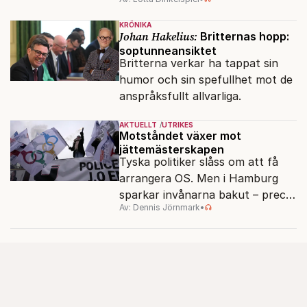
politiskt och ekonomiskt kaos.
KRÖNIKA
Johan Hakelius:
Britternas hopp:
soptunneansiktet
Britterna verkar ha tappat sin
humor och sin spefullhet mot de
anspråksfullt allvarliga.
AKTUELLT
UTRIKES
Motståndet växer mot
jättemästerskapen
Tyska politiker slåss om att få
arrangera OS. Men i Hamburg
sparkar invånarna bakut – precis
Av: Dennis Jörnmark
•
som de gjort tidigare i Paris,
Vancouver och Los Angeles.