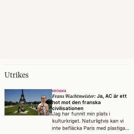
Utrikes
KRÖNIKA
Frans Wachtmeister:
Ja, AC är ett
hot mot den franska
civilisationen
Jag har funnit min plats i
kulturkriget. Naturligtvis kan vi
inte befläcka Paris med plastiga