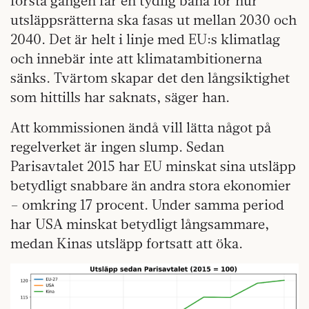
första gången får en tydlig bana för hur
utsläppsrätterna ska fasas ut mellan 2030 och
2040. Det är helt i linje med EU:s klimatlag
och innebär inte att klimatambitionerna
sänks. Tvärtom skapar det den långsiktighet
som hittills har saknats, säger han.
Att kommissionen ändå vill lätta något på
regelverket är ingen slump. Sedan
Parisavtalet 2015 har EU minskat sina utsläpp
betydligt snabbare än andra stora ekonomier
– omkring 17 procent. Under samma period
har USA minskat betydligt långsammare,
medan Kinas utsläpp fortsatt att öka.