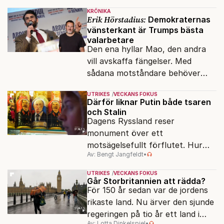
klossar från Panasonic.
KRÖNIKA
Erik Hörstadius:
Demokraternas
vänsterkant är Trumps bästa
valarbetare
Den ena hyllar Mao, den andra
vill avskaffa fängelser. Med
sådana motståndare behöver
presidenten knappt några
UTRIKES
VECKANS FOKUS
vänner.
Därför liknar Putin både tsaren
och Stalin
Dagens Ryssland reser
monument över ett
motsägelsefullt förflutet. Hur
Av: Bengt Jangfeldt
•
kunde två revolutioner förändra
hela samhället – utan att rubba
UTRIKES
VECKANS FOKUS
den ryska statsidén?
Går Storbritannien att rädda?
För 150 år sedan var de jordens
rikaste land. Nu ärver den sjunde
regeringen på tio år ett land i
Av: Lotta Dinkelspiel
•