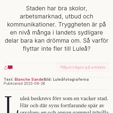
Staden har bra skolor,
arbetsmarknad, utbud och
kommunikationer. Tryggheten är på
en nivå många i landets sydligare
delar bara kan drömma om. Så varför
flyttar inte fler till Luleå?
Bjud någon på artikeln
Text:
Blanche Sande
Bild: Luleåfotograferna
Publicerad 2023-06-28
L
uleå beskrevs förr som en vacker stad.
Här och där syns fortfarande spår av
orsaken: en och annan gammal trävilla