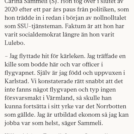
Carina Sammeli (S). Hon tog över i slutet av
2020 efter ett par års paus från politiken, som
hon trädde in i redan i början av nollnolltalet
som SSU-tjänsteman. Faktum är att hon har
varit socialdemokrat längre än hon varit
Lulebo.
– Jag flyttade hit för kärleken. Jag träffade en
kille som bodde här och var officer i
flygvapnet. Själv är jag född och uppvuxen i
Karlstad. Vi konstaterade rätt snabbt att det
inte fanns något flygvapen och typ ingen
försvarsmakt i Värmland, så skulle han
kunna fortsätta i sitt yrke var det Norrbotten
som gällde. Jag är utbildad ekonom så jag kan
jobba var som helst, säger Sammeli.