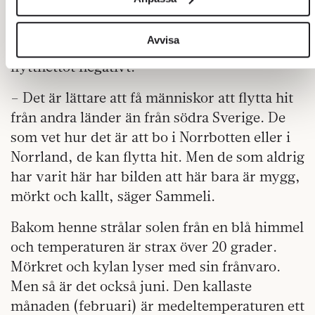
länet. Samma sak gäller utlandet, inte minst
sociala medier och analysera vår trafik. Vi vidarebefordrar
även sådana identifierare och annan information från din
eftersom universitetet lockar utländska
enhet till de sociala medier och annons- och analysföretag
Avvisa
studenter. Men gentemot resten av Sverige är
som vi samarbetar med. Dessa kan i sin tur kombinera
flyttnettot negativt.
informationen med annan information som du har
tillhandahållit eller som de har samlat in när du har använt
– Det är lättare att få människor att flytta hit
deras tjänster.
från andra länder än från södra Sverige. De
Om du vill läsa mer om hur vi hanterar personuppgifter kan
som vet hur det är att bo i Norrbotten eller i
du göra det
här
.
Norrland, de kan flytta hit. Men de som aldrig
har varit här har bilden att här bara är mygg,
mörkt och kallt, säger Sammeli.
Bakom henne strålar solen från en blå himmel
och temperaturen är strax över 20 grader.
Mörkret och kylan lyser med sin frånvaro.
Men så är det också juni. Den kallaste
månaden (februari) är medeltemperaturen ett