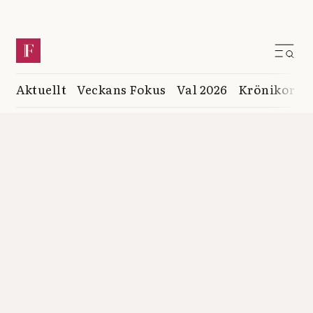
Aktuellt
Veckans Fokus
Val 2026
Krönikor
K