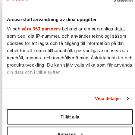
Ansvarsfull användning av dina uppgifter
Vi och
våra 363 partners
behandlar din personliga data,
som t.ex. ditt IP-nummer, och använder teknologi såsom
cookies för att lagra och få tillgång till information på din
enhet för att kunna tillhandahålla personliga annonser och
Luleå. Foto: Susanne Lindholm / TT
innehåll, annons- och innehållsmätning, åskådarinsikter och
produktutveckling. Du kan själv välja vilka som får använda
En rapport kommunen tog fram i början av
din data och i vilka syften.
förra året konstaterar att befolkningen förstås
kan öka på naturlig väg – att fler föds än dör
Ta reda på mer om hur dina personliga uppgifter behandlas
och ställ in dina preferenser i
detaljsektionen
. Du kan
– men om folkökningen ska gå snabbare
Visa detaljer
ändra eller dra tillbaka ditt samtycke när som helst från
behöver fler flytta dit. Inom länet har Luleå
cookie-förklaringen.
också ett så kallat positivt flyttnetto: det är
Tillåt alla
fler som flyttar till Luleå från resten av
Vi använder enhetsidentifierare för att anpassa innehållet
Norrbotten än som flyttar från staden ut i
och annonserna till användarna, tillhandahålla funktioner för
Anpassa