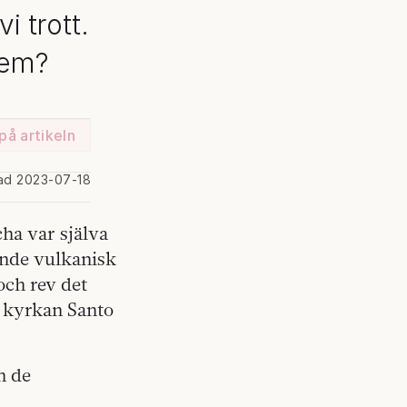
i trott.
dem?
på artikeln
rad 2023-07-18
ha var själva
nande vulkanisk
och rev det
 kyrkan Santo
n de