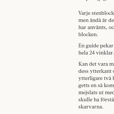
Varje stenblock
men ändå är de
har använts, och
blocken.
En guide pekar 
hela 24 vinklar
Kan det vara mö
dess ytterkant 
ytterligare två
getts en så kom
mejslats ut med
skulle ha först
skarvarna.