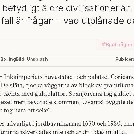
 betydligt äldre civilisationer än v
å fall är frågan – vad utplånade 
Bjud någon 
Bolling
Bild: Unsplash
Publice
r Inkaimperiets huvudstad, och palatset Coricanc
. De släta, tjocka väggarna av block av granitlik
r täckta med guldplattor. Spanjorerna tog guldet 
lexet men bevarade stommen. Ovanpå byggde de
 tog nära ett sekel.
s allvarligt i jordbävningarna 1650 och 1950, me
rarna påverkades inte och är än i dag intakta.