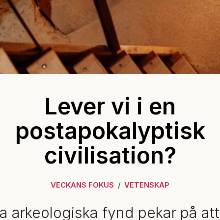
Lever vi i en
postapokalyptisk
civilisation?
VECKANS FOKUS
VETENSKAP
ra arkeologiska fynd pekar på att