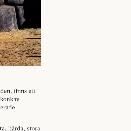
en, finns ett
, konkav
uerade
a, hårda, stora