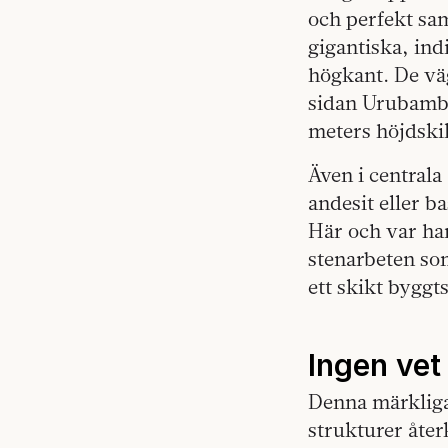
och perfekt sa
gigantiska, ind
högkant. De väg
sidan Urubamba
meters höjdski
Även i central
andesit eller b
Här och var ha
stenarbeten som
ett skikt byggt
Ingen vet
Denna märkliga
strukturer åter