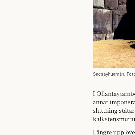
Sacsayhuamán. Foto
I Ollantaytamb
annat imponera
sluttning ståta
kalkstensmurar
Längre upp över