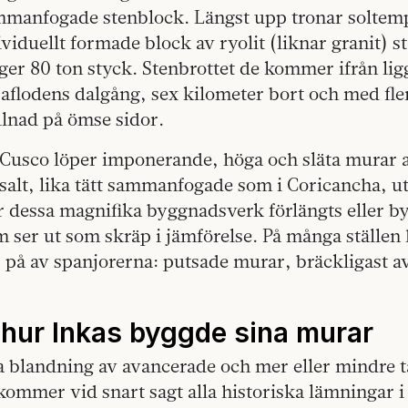
mmanfogade stenblock. Längst upp tronar soltemp
ividuellt formade block av ryolit (liknar granit) st
er 80 ton styck. Stenbrottet de kommer ifrån lig
flodens dalgång, sex kilometer bort och med fle
llnad på ömse sidor.
a Cusco löper imponerande, höga och släta murar 
asalt, lika tätt sammanfogade som i Coricancha, 
r dessa magnifika byggnadsverk förlängts eller b
 ser ut som skräp i jämförelse. På många ställen 
s på av spanjorerna: putsade murar, bräckligast a
 hur Inkas byggde sina murar
 blandning av avancerade och mer eller mindre ta
kommer vid snart sagt alla historiska lämningar i