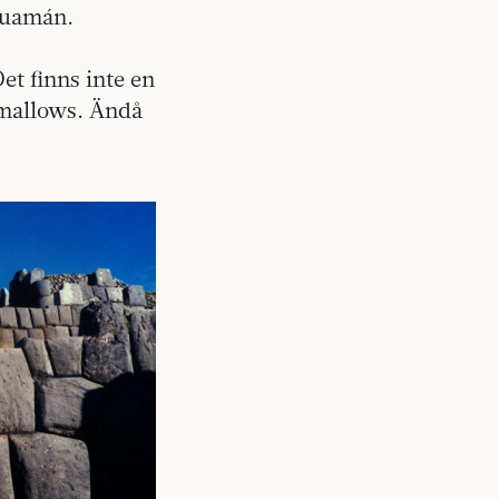
huamán.
et finns inte en
hmallows. Ändå