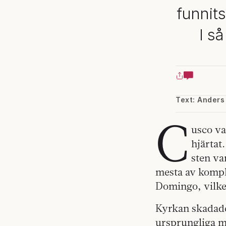
funnits
I s
Text: Anders 
C
usco va
hjärtat
sten va
mesta av komp
Domingo, vilket
Kyrkan skadade
ursprungliga mu