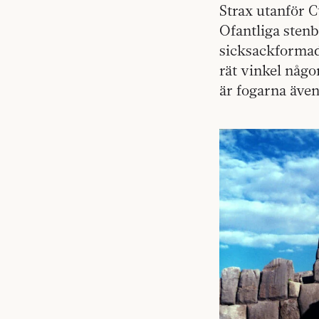
Strax utanför 
Ofantliga stenb
sicksackformad 
rät vinkel någ
är fogarna även