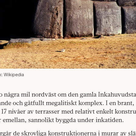
: Wikipedia
o några mil nordväst om den gamla Inkahuvudstad
nde och gåtfullt megalitiskt komplex. I en brant
r 17 nivåer av terrasser med relativt enkelt konstr
 emellan, sannolikt byggda under inkatiden.
går de skrovliga konstruktionerna i murar av slät