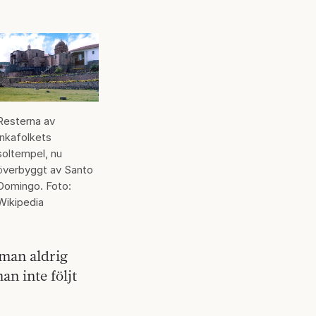
Resterna av
Inkafolkets
soltempel, nu
överbyggt av Santo
Domingo. Foto:
Wikipedia
 man aldrig
an inte följt