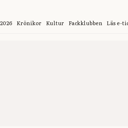
 2026
Krönikor
Kultur
Fackklubben
Läs e-t