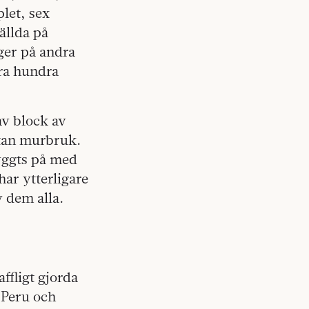
let, sex
ällda på
ger på andra
ra hundra
av block av
utan murbruk.
yggts på med
har ytterligare
v dem alla.
ffligt gjorda
 Peru och