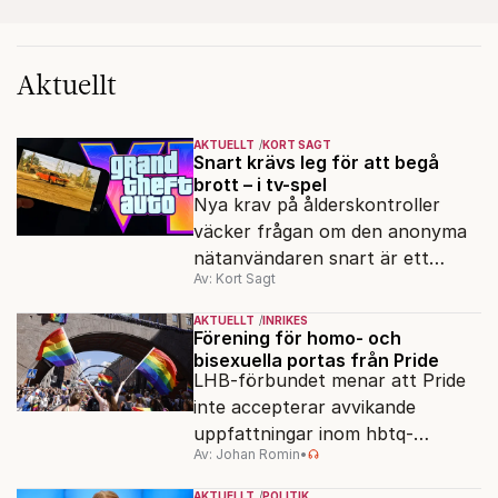
Aktuellt
AKTUELLT
KORT SAGT
Snart krävs leg för att begå
brott – i tv-spel
Nya krav på ålderskontroller
väcker frågan om den anonyma
nätanvändaren snart är ett
Av: Kort Sagt
minne blott.
AKTUELLT
INRIKES
Förening för homo- och
bisexuella portas från Pride
LHB-förbundet menar att Pride
inte accepterar avvikande
uppfattningar inom hbtq-
Av: Johan Romin
•
rörelsen. "Vi har inga problem
med transpersoner", säger
AKTUELLT
POLITIK