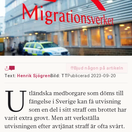
Bjud någon på artikeln
Text:
Henrik Sjögren
Bild: TT
Publicerad 2023-09-20
U
tländska medborgare som döms till
fängelse i Sverige kan få utvisning
som en del i sitt straff om brottet har
varit extra grovt. Men att verkställa
utvisningen efter avtjänat straff är ofta svårt.