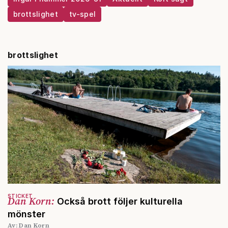
brottslighet
tv-spel
brottslighet
STICKET
Dan Korn:
Också brott följer kulturella
mönster
Av: Dan Korn