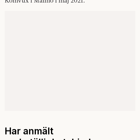
Komvux i Malmö i maj 2021.
Har anmält