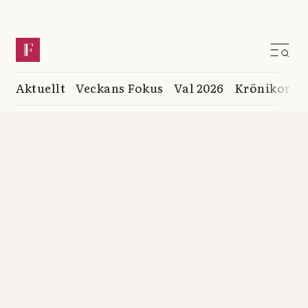
Aktuellt
Veckans Fokus
Val 2026
Krönikor
K