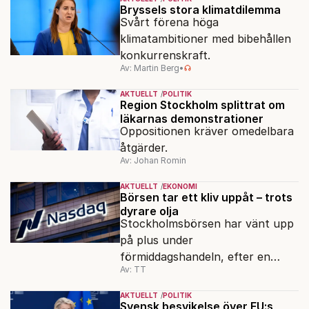
ordföranden Linn Saarinen.
Bryssels stora klimatdilemma
Svårt förena höga
klimatambitioner med bibehållen
konkurrenskraft.
Av: Martin Berg
•
AKTUELLT
POLITIK
Region Stockholm splittrat om
läkarnas demonstrationer
Oppositionen kräver omedelbara
åtgärder.
Av: Johan Romin
AKTUELLT
EKONOMI
Börsen tar ett kliv uppåt – trots
dyrare olja
Stockholmsbörsen har vänt upp
på plus under
förmiddagshandeln, efter en
Av: TT
inledning nedåt – trots ett högre
oljepris och AI-oro.
AKTUELLT
POLITIK
Svensk besvikelse över EU:s