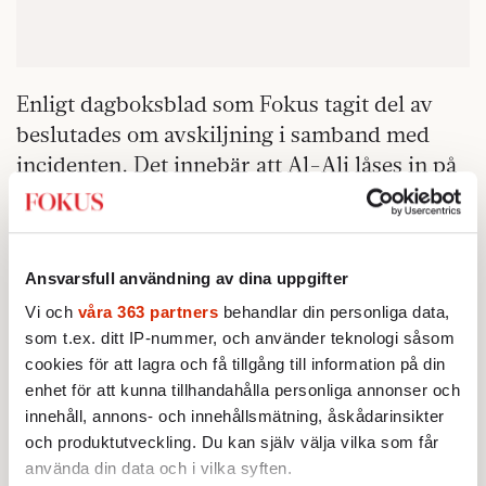
Enligt dagboksblad som Fokus tagit del av
beslutades om avskiljning i samband med
incidenten. Det innebär att Al-Ali låses in på
en särskild avdelning på förvaret, jämförbart
med isoleringscell på ett fängelse.
Migrationsverket vill inte berätta vad som
Ansvarsfull användning av dina uppgifter
kommer att hända härnäst med Damir Al-
Vi och
våra 363 partners
behandlar din personliga data,
Alis utvisningsärende, utan hänvisar till
som t.ex. ditt IP-nummer, och använder teknologi såsom
sekretesskäl. Enligt en handling som Fokus
cookies för att lagra och få tillgång till information på din
enhet för att kunna tillhandahålla personliga annonser och
tagit del av är den nuvarande maxtiden för
innehåll, annons- och innehållsmätning, åskådarinsikter
förvarstagande framflyttad till den 18
och produktutveckling. Du kan själv välja vilka som får
oktober. Vad som händer därefter är oklart.
använda din data och i vilka syften.