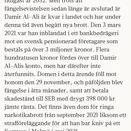
tidigast år 2032. Men trots att
fängelsevistelsen sedan länge är avslutad är
Damir Al-Ali är kvar i landet och har under
denna tid även begått nya brott. Den 3 mars
2021 var han inblandad i ett bankbedrägeri
mot en svensk pensionerad företagare som
bestals på över 3 miljoner kronor. Flera
hundratusen kronor fördes över till Damir
Al-Alis konto, men har därefter inte
återfunnits. Domen i detta ärende föll mot
honom den 29 november, och påföljden blev
fängelse i åtta månader, samt att betala
skadestånd till SEB med drygt 398 000 kr
jämte ränta. Det finns även dom för ringa
narkotikabrott från september 2021 liksom ett
strafföreläggande för att han bar kniv på ett