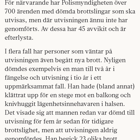
För närvarande har Polismyndigheten över
700 ärenden med dömda brottslingar som ska
utvisas, men där utvisningen ännu inte har
genomförts. Av dessa har 45 avvikit och är
efterlysta.
I flera fall har personer som väntar på
utvisningen även begått nya brott. Nyligen
dömdes exempelvis en man till två år i
fängelse och utvisning i tio år i ett
uppmärksammat fall. Han hade (bland annat)
klättrat upp för en stege mot en balkong och
knivhuggit lägenhetsinnehavaren i halsen.
Det visade sig att mannen redan var dömd till
utvisning för fem år sedan för tidigare
brottslighet, men att utvisningen aldrig
genomfördes. Han begick 23 olika brott