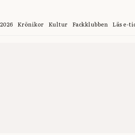
 2026
Krönikor
Kultur
Fackklubben
Läs e-t