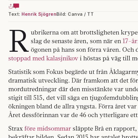
Text:
Henrik Sjögren
Bild: Canva / TT
R
ubrikerna om att brottsligheten kryper
slag de senaste åren, som när en
17-år
ögonen på hans son förra våren. Och d
stoppad med kalasjnikov
i höstas på väg till
Statistik som Fokus begärde ut från Åklagarmy
dramatisk utveckling. Där framkom att det för 
mordutredningar där den misstänkte var under 
stigit till 515, det vill säga en tjugofemdubbl
ökningen bland de allra yngsta. Förra året var 
Året dessförinnan var de 46 och ytterligare ett
Strax
före midsommar
släppte Brå en rapport
bekräftar bilden. Sedan 2015 har antalet brott