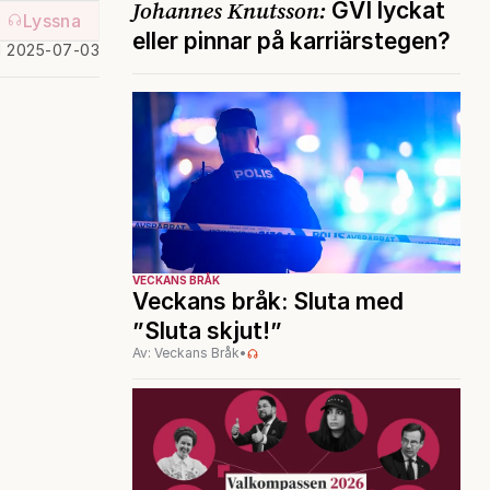
Johannes Knutsson:
GVI lyckat
Lyssna
eller pinnar på karriärstegen?
d 2025-07-03
VECKANS BRÅK
Veckans bråk: Sluta med
”Sluta skjut!”
Av: Veckans Bråk
•