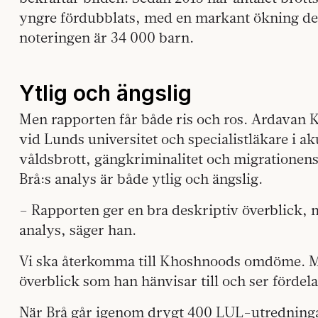
yngre fördubblats, med en markant ökning de 
noteringen är 34 000 barn.
Ytlig och ängslig
Men rapporten får både ris och ros. Ardavan
vid Lunds universitet och specialistläkare i a
våldsbrott, gängkriminalitet och migrationens 
Brå:s analys är både ytlig och ängslig.
– Rapporten ger en bra deskriptiv överblick, m
analys, säger han.
Vi ska återkomma till Khoshnoods omdöme. Me
överblick som han hänvisar till och ser fördel
När Brå går igenom drygt 400 LUL-utredninga