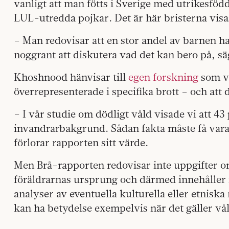
vanligt att man fötts i Sverige med utrikesföd
LUL-utredda pojkar. Det är här bristerna visa
– Man redovisar att en stor andel av barnen 
noggrant att diskutera vad det kan bero på, sä
Khoshnood hänvisar till
egen forskning
som vi
överrepresenterade i specifika brott – och att d
– I vår studie om dödligt våld visade vi att 4
invandrarbakgrund. Sådan fakta måste få vara
förlorar rapporten sitt värde.
Men Brå-rapporten redovisar inte uppgifter o
föräldrarnas ursprung och därmed innehåller 
analyser av eventuella kulturella eller etnisk
kan ha betydelse exempelvis när det gäller v