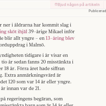
Bjud någon på artikeln
Publicera
 ner i åldrarna har kommit slag i
ing sköt ihjäl
39-årige Mikael inför
e blir allt yngre – en
13-åring blev
 morduppdrag i Malmö.
ndigheten tidigare i år visar en
tio år sedan fanns 20 misstänkta i
18 år. Förra året hade siffran
ing. Extra anmärkningsvärd är
det 120 som var 14 år eller yngre.
 år innan var de 21.
, på regeringens begäran, som
smisstänkta barn som är 14 år eller