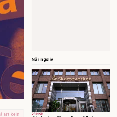
Näringsliv
å artikeln
OPINION