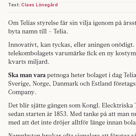
Text:
Claes Lönegård
Om Telias styrelse får sin vilja igenom på år
byta namn till – Telia.
Innovativt, kan tyckas, eller aningen onödigt.
telekombolagets varumärke fick en ny kostym
kvarts miljard.
Ska man vara
petnoga heter bolaget i dag Tel
Sverige, Norge, Danmark och Estland företagsna
Company.
Det blir sjätte gången som Kongl. Elecktriska
sedan starten år 1853. Med tanke på att man 
med att det inte dröjer alltför länge innan bola
Namnbyten brukar ofta signalera att företag vil