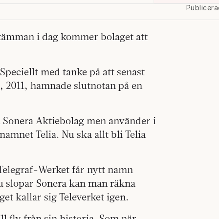
Publicer
sstämman i dag kommer bolaget att
 Speciellt med tanke på att senast
, 2011, hamnade slutnotan på en
ia Sonera Aktiebolag men använder i
mnet Telia. Nu ska allt bli Telia
 Telegraf-Werket får nytt namn
nu slopar Sonera kan man räkna
get kallar sig Televerket igen.
l fly från sin historia. Som när