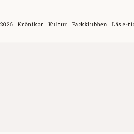
 2026
Krönikor
Kultur
Fackklubben
Läs e-t