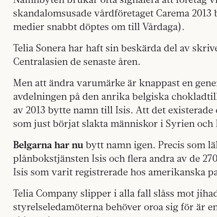
skandalomsusade vårdföretaget Carema 2013 bl
medier snabbt döptes om till Vårdaga).
Telia Sonera har haft sin beskärda del av skri
Centralasien de senaste åren.
Men att ändra varumärke är knappast en gener
avdelningen på den anrika belgiska chokladtill
av 2013 bytte namn till Isis. Att det exister
som just börjat slakta människor i Syrien och
Belgarna har nu
bytt namn igen. Precis som lä
plånbokstjänsten Isis och flera andra av de 2
Isis som varit registrerade hos amerikanska p
Telia Company slipper i alla fall slåss mot jiha
styrelseledamöterna behöver oroa sig för är e