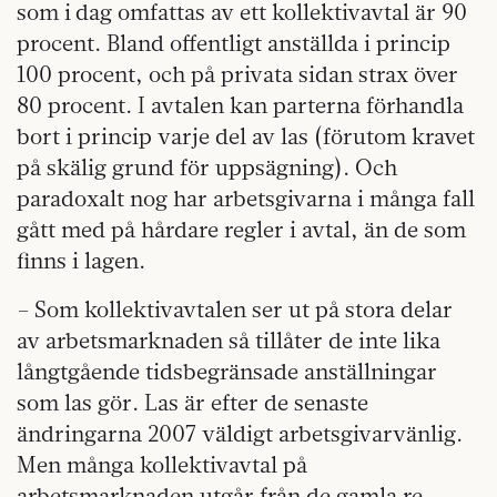
som i dag omfattas av ett kollektivavtal är 90
procent. Bland offentligt anställda i princip
100 procent, och på privata sidan strax över
80 procent. I avtalen kan parterna förhandla
bort i princip varje del av las (förutom kravet
på skälig grund för uppsägning). Och
paradoxalt nog har arbetsgivarna i många fall
gått med på hårdare regler i avtal, än de som
finns i lagen.
– Som kollektivavtalen ser ut på stora delar
av arbetsmarknaden så tillåter de inte lika
långtgående tidsbegränsade anställningar
som las gör. Las är efter de senaste
ändringarna 2007 väldigt arbetsgivarvänlig.
Men många kollektivavtal på
arbetsmarknaden utgår från de gamla re­