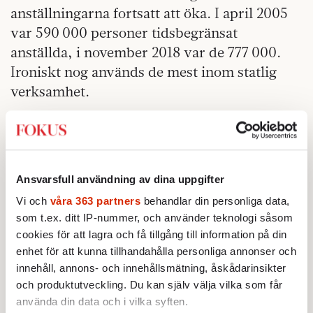
anställningarna fortsatt att öka. I april 2005
var 590 000 personer tidsbegränsat
anställda, i november 2018 var de 777 000.
Ironiskt nog används de mest inom statlig
verksamhet.
Med de här siffrorna i åtanke blir det tydligt
att inte bara Centerpartiet vill
»modernisera« las.
Ansvarsfull användning av dina uppgifter
Inför valet 2014 lovade S i sitt valmanifest att:
Vi och
våra 363 partners
behandlar din personliga data,
»Huvudregeln i las om tillsvidareanställning
som t.ex. ditt IP-nummer, och använder teknologi såsom
ska återupprättas genom att missbruket av
cookies för att lagra och få tillgång till information på din
visstidsanställningar förhindras« och att
enhet för att kunna tillhandahålla personliga annonser och
»anställningsformen allmän visstid ska ses
innehåll, annons- och innehållsmätning, åskådarinsikter
och produktutveckling. Du kan själv välja vilka som får
över«.
använda din data och i vilka syften.