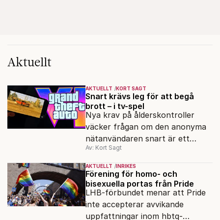
Aktuellt
AKTUELLT
KORT SAGT
Snart krävs leg för att begå
brott – i tv-spel
Nya krav på ålderskontroller
väcker frågan om den anonyma
nätanvändaren snart är ett
Av: Kort Sagt
minne blott.
AKTUELLT
INRIKES
Förening för homo- och
bisexuella portas från Pride
LHB-förbundet menar att Pride
inte accepterar avvikande
uppfattningar inom hbtq-