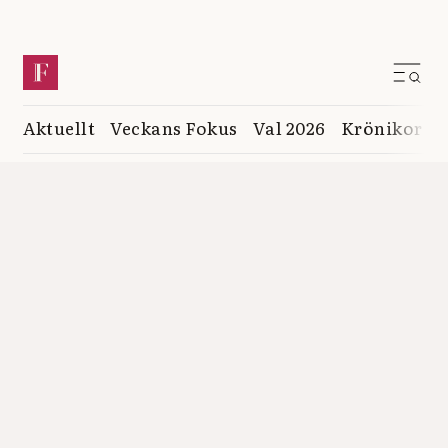
Aktuellt
Veckans Fokus
Val 2026
Krönikor
K