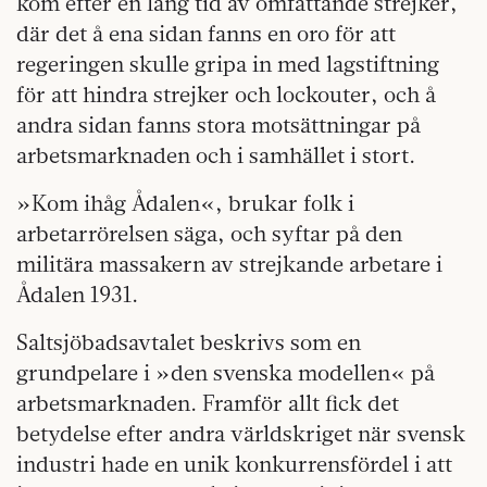
kom efter en lång tid av omfattande strejker,
där det å ena sidan fanns en oro för att
regeringen skulle gripa in med lagstiftning
för att hindra strejker och lockouter, och å
andra sidan fanns stora motsättningar på
arbetsmarknaden och i samhället i stort.
»Kom ihåg Ådalen«, brukar folk i
arbetarrörelsen säga, och syftar på den
militära massakern av strejkande arbetare i
Ådalen 1931.
Saltsjöbadsavtalet beskrivs som en
grundpelare i »den svenska modellen« på
arbetsmarknaden. Framför allt fick det
betydelse efter andra världskriget när svensk
industri hade en unik konkurrensfördel i att