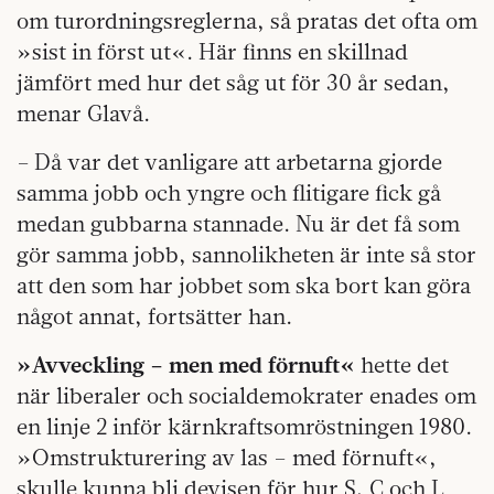
om turordningsreglerna, så pratas det ofta om
»sist in först ut«. Här finns en skillnad
jämfört med hur det såg ut för 30 år sedan,
menar Glavå.
– Då var det vanligare att arbetarna gjorde
samma jobb och yngre och flitigare fick gå
medan gubbarna stannade. Nu är det få som
gör samma jobb, sannolikheten är inte så stor
att den som har jobbet som ska bort kan göra
något annat, fortsätter han.
»Avveckling – men med förnuft«
hette det
när liberaler och socialdemokrater enades om
en linje 2 inför kärnkraftsomröstningen 1980.
»Omstrukturering av las – med förnuft«,
skulle kunna bli devisen för hur S, C och L