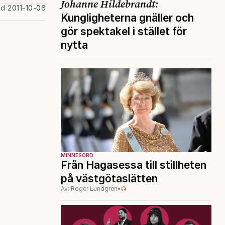
Johanne Hildebrandt:
ad 2011-10-06
Kungligheterna gnäller och
gör spektakel i stället för
nytta
MINNESORD
Från Hagasessa till stillheten
på västgötaslätten
Av: Roger Lundgren
•