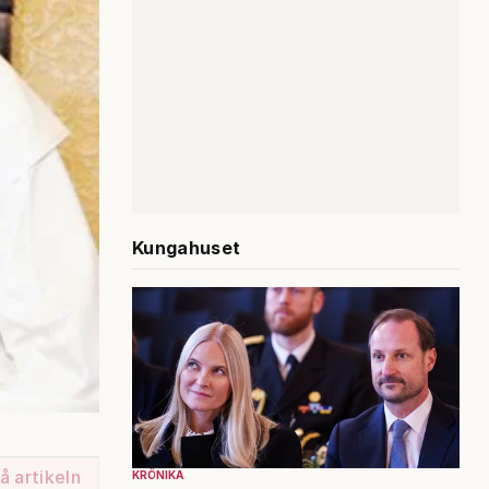
Kungahuset
å artikeln
KRÖNIKA