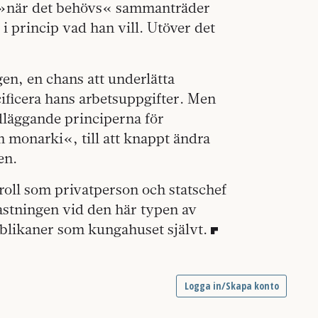
h »när det behövs« sammanträder
i princip vad han vill. Utöver det
en, en chans att underlätta
cificera hans arbetsuppgifter. Men
ndläggande principerna för
en monarki«, till att knappt ändra
en.
oll som privatperson och statschef
astningen vid den här typen av
blikaner som kungahuset självt.