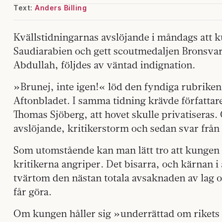
Text:
Anders Billing
Kvällstidningarnas avslöjande i måndags att ku
Saudiarabien och gett scoutmedaljen Bronsvarg
Abdullah, följdes av väntad indignation.
»Brunej, inte igen!« löd den fyndiga rubriken
Aftonbladet. I samma tidning krävde författar
Thomas Sjöberg, att hovet skulle privatiseras.
avslöjande, kritikerstorm och sedan svar från h
Som utomstående kan man lätt tro att kungen 
kritikerna angriper. Det bisarra, och kärnan i
tvärtom den nästan totala avsaknaden av lag
får göra.
Om kungen håller sig »underrättad om riket