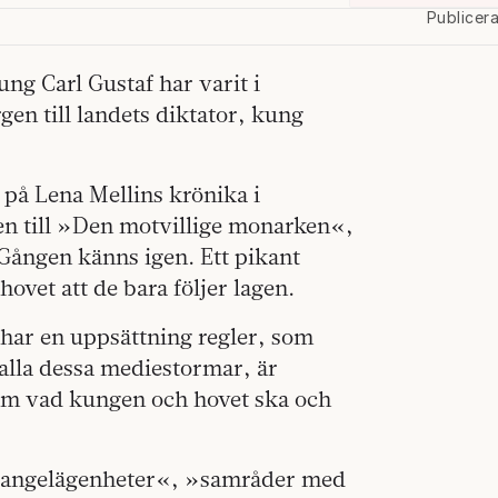
Publicer
ng Carl Gustaf har varit i
en till landets diktator, kung
 på Lena Mellins krönika i
en till »Den motvillige monarken«,
 Gången känns igen. Ett pikant
ovet att de bara följer lagen.
har en uppsättning regler, som
 alla dessa mediestormar, är
 om vad kungen och hovet ska och
s angelägenheter«, »samråder med