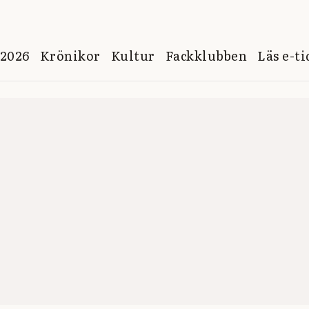
 2026
Krönikor
Kultur
Fackklubben
Läs e-t