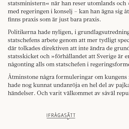
statsministern« när han reser utomlands oc
med regeringen i konselj – kan han ägna sig åt 
finns praxis som är just bara praxis.
Politikerna hade nyligen, i grundlagsutredning
statschefens arbete genom att mer tydligt spe
där tolkades direktiven att inte ändra de gru
statsskicket och »förhållandet att Sverige är 
någonting alls om statschefen i regeringsform
Åtminstone några formuleringar om kungens r
hade nog kunnat undanröja en hel del av pajk
händelser. Och varit välkommet av såväl repu