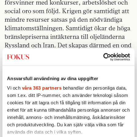
försvinner med konkurser, arbetslöshet och
social oro som följd. Krigen gör samtidigt att
mindre resurser satsas på den nödvändiga
klimatomställningen. Samtidigt ökar de höga
bränslepriserna intäkterna till oljeländerna
Ryssland och Iran. Det skapas därmed en ond
cirkel: klimatförändringar verkar
destabiliserande på världen med minskade
skördar, ökad fattigdom och nya
flyktingströmmar.
Ansvarsfull användning av dina uppgifter
Vi och
våra 363 partners
behandlar din personliga data,
Diktaturer tjänar ekonomiskt på sin
som t.ex. ditt IP-nummer, och använder teknologi såsom
utpressning och på själva källan till
cookies för att lagra och få tillgång till information på din
klimatförändringarna. Energi är också en
enhet för att kunna tillhandahålla personliga annonser och
innehåll, annons- och innehållsmätning, åskådarinsikter
central faktor för inflationen. Det är svårt att
och produktutveckling. Du kan själv välja vilka som får
hitta episoder i världens industrialiserade
använda din data och i vilka syften.
historia med global inflation som inte drivits