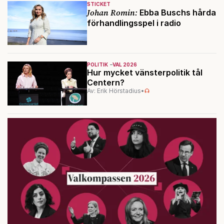
STICKET
Johan Romin:
Ebba Buschs hårda
förhandlingsspel i radio
POLITIK
VAL 2026
Hur mycket vänsterpolitik tål
Centern?
Av: Erik Hörstadius
•