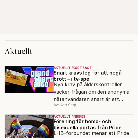
Aktuellt
AKTUELLT
KORT SAGT
Snart krävs leg för att begå
brott – i tv-spel
Nya krav på ålderskontroller
väcker frågan om den anonyma
nätanvändaren snart är ett
Av: Kort Sagt
minne blott.
AKTUELLT
INRIKES
Förening för homo- och
bisexuella portas från Pride
LHB-förbundet menar att Pride