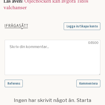
Läs även:
Oljechocken kan avgöra Tidös
valchanser