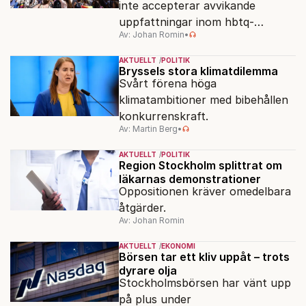
inte accepterar avvikande
uppfattningar inom hbtq-
Av: Johan Romin
•
rörelsen. "Vi har inga problem
med transpersoner", säger
AKTUELLT
POLITIK
ordföranden Linn Saarinen.
Bryssels stora klimatdilemma
Svårt förena höga
klimatambitioner med bibehållen
konkurrenskraft.
Av: Martin Berg
•
AKTUELLT
POLITIK
Region Stockholm splittrat om
läkarnas demonstrationer
Oppositionen kräver omedelbara
åtgärder.
Av: Johan Romin
AKTUELLT
EKONOMI
Börsen tar ett kliv uppåt – trots
dyrare olja
Stockholmsbörsen har vänt upp
på plus under