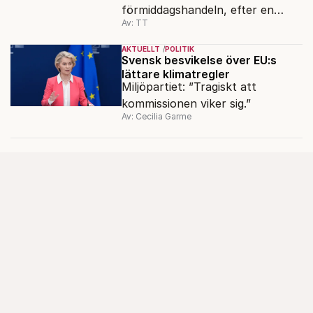
förmiddagshandeln, efter en
Av: TT
inledning nedåt – trots ett högre
oljepris och AI-oro.
AKTUELLT
POLITIK
Svensk besvikelse över EU:s
lättare klimatregler
Miljöpartiet: ”Tragiskt att
kommissionen viker sig.”
Av: Cecilia Garme