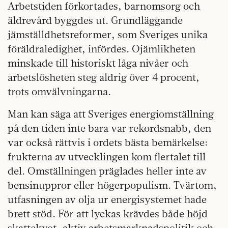
Arbetstiden förkortades, barnomsorg och
äldrevård byggdes ut. Grundläggande
jämställdhetsreformer, som Sveriges unika
föräldraledighet, infördes. Ojämlikheten
minskade till historiskt låga nivåer och
arbetslösheten steg aldrig över 4 procent,
trots omvälvningarna.
Man kan säga att Sveriges energiomställning
på den tiden inte bara var rekordsnabb, den
var också rättvis i ordets bästa bemärkelse:
frukterna av utvecklingen kom flertalet till
del. Omställningen präglades heller inte av
bensinuppror eller högerpopulism. Tvärtom,
utfasningen av olja ur energisystemet hade
brett stöd. För att lyckas krävdes både höjd
skattekvot, aktiv arbetsmarknadspolitik och