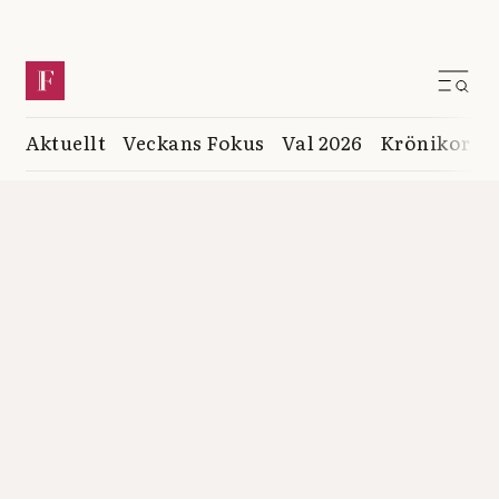
Aktuellt
Veckans Fokus
Val 2026
Krönikor
K