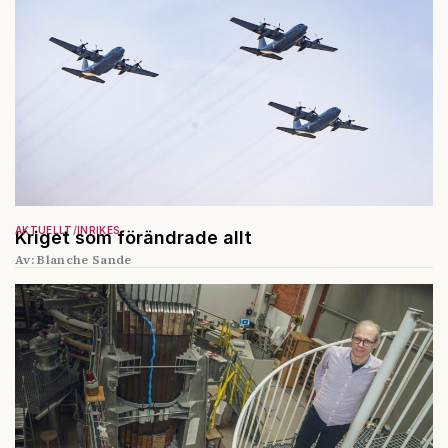
AKTUELLT
INRIKES
Kriget som förändrade allt
Av: Blanche Sande