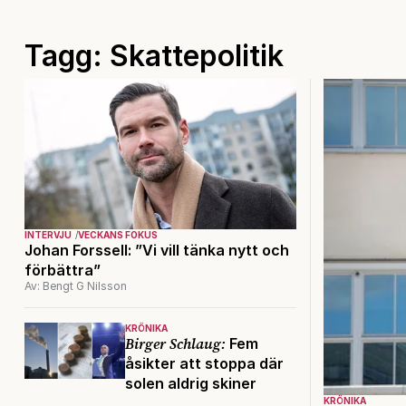
Tagg: Skattepolitik
INTERVJU
VECKANS FOKUS
Johan Forssell: ”Vi vill tänka nytt och
förbättra”
Av: Bengt G Nilsson
KRÖNIKA
Birger Schlaug:
Fem
åsikter att stoppa där
solen aldrig skiner
KRÖNIKA