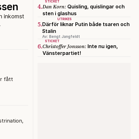
STICKET
ssen
4.
Dan Korn:
Quisling, quislingar och
sten i glashus
n inkomst
UTRIKES
5.
.
Därför liknar Putin både tsaren och
Stalin
Av: Bengt Jangfeldt
STICKET
6.
Christoffer Jonsson:
Inte nu igen,
Vänsterpartiet!
r fått
trination,