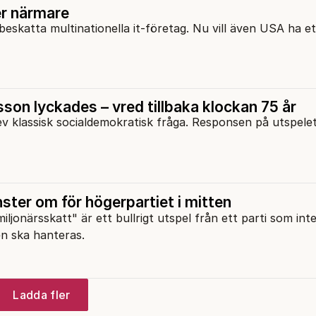
er närmare
beskatta multinationella it-företag. Nu vill även USA ha et
on lyckades – vred tillbaka klockan 75 år
v klassisk socialdemokratisk fråga. Responsen på utspele
ster om för högerpartiet i mitten
ljonärsskatt" är ett bullrigt utspel från ett parti som in
en ska hanteras.
Ladda fler