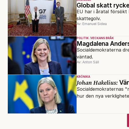
Global skatt ryck
EU har i åratal försökt 
skattegolv.
Av: Emanuel Sidea
POLITIK
VECKANS BRÅK
Magdalena Anderss
Socialdemokraterna dre
väntad.
Av: Anton Säll
KRÖNIKA
Johan Hakelius:
Vän
Socialdemokraternas "mi
hur den nya verklighet