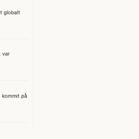
t globalt
t var
te kommit på