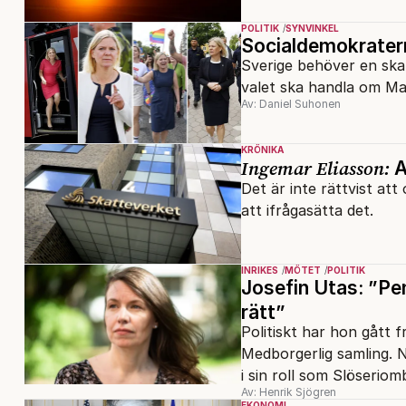
POLITIK
SYNVINKEL
Socialdemokratern
Sverige behöver en skat
valet ska handla om Ma
Av: Daniel Suhonen
KRÖNIKA
Ingemar Eliasson:
A
Det är inte rättvist att
att ifrågasätta det.
INRIKES
MÖTET
POLITIK
Josefin Utas: ”Pe
rätt”
Politiskt har hon gått f
Medborgerlig samling. N
i sin roll som Slöserio
Av: Henrik Sjögren
EKONOMI