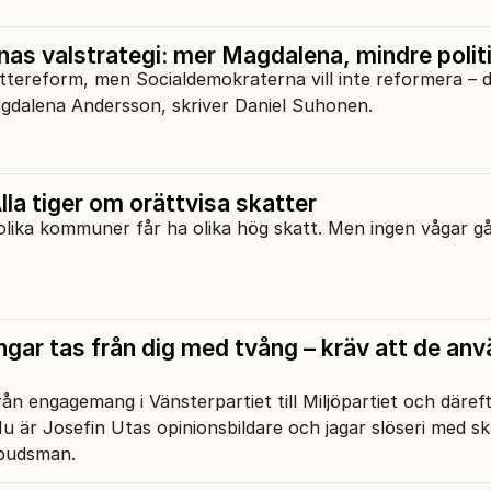
as valstrategi: mer Magdalena, mindre polit
tereform, men Socialdemokraterna vill inte reformera – de
gdalena Andersson, skriver Daniel Suhonen.
lla tiger om orättvisa skatter
 olika kommuner får ha olika hög skatt. Men ingen vågar gå 
ngar tas från dig med tvång – kräv att de an
rån engagemang i Vänsterpartiet till Miljöpartiet och därefte
u är Josefin Utas opinionsbildare och jagar slöseri med s
mbudsman.