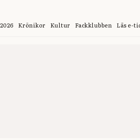
 2026
Krönikor
Kultur
Fackklubben
Läs e-t