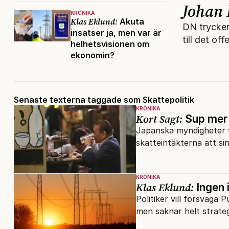
Johan 
KRÖNIKA
Klas Eklund:
Akuta
DN trycker
insatser ja, men var är
till det of
helhetsvisionen om
ekonomin?
Senaste texterna taggade som Skattepolitik
KRÖNIKA
Kort Sagt:
Sup mer 
Japanska myndigheter vi
skatteintäkterna att sin
KRÖNIKA
Klas Eklund:
Ingen 
Politiker vill försvaga
men saknar helt strateg