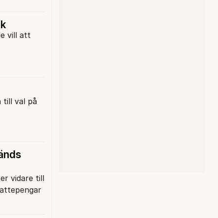
ik
 vill att
till val på
vänds
r vidare till
kattepengar