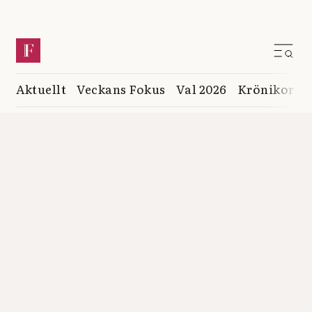
Aktuellt
Veckans Fokus
Val 2026
Krönikor
K