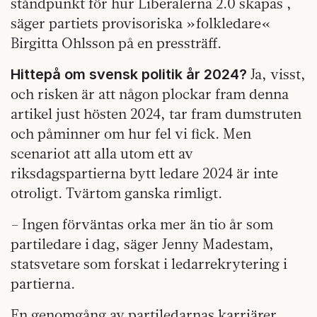
ståndpunkt för hur Liberalerna 2.0 skapas ,
säger partiets provisoriska »folkledare«
Birgitta Ohlsson på en pressträff.
Ja, visst,
Hittepå om svensk politik år 2024?
och risken är att någon plockar fram denna
artikel just hösten 2024, tar fram dumstruten
och påminner om hur fel vi fick. Men
scenariot att alla utom ett av
riksdagspartierna bytt ledare 2024 är inte
otroligt. Tvärtom ganska rimligt.
– Ingen förväntas orka mer än tio år som
partiledare i dag, säger Jenny Madestam,
statsvetare som forskat i ledarrekrytering i
partierna.
En genomgång av partiledarnas karriärer