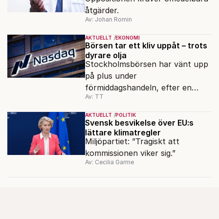
åtgärder.
Av: Johan Romin
AKTUELLT
EKONOMI
Börsen tar ett kliv uppåt – trots
dyrare olja
Stockholmsbörsen har vänt upp
på plus under
förmiddagshandeln, efter en
Av: TT
inledning nedåt – trots ett högre
oljepris och AI-oro.
AKTUELLT
POLITIK
Svensk besvikelse över EU:s
lättare klimatregler
Miljöpartiet: ”Tragiskt att
kommissionen viker sig.”
Av: Cecilia Garme