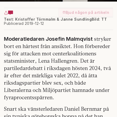
Bjud någon på artikeln
Text: Kristoffer Törnmalm & Janne Sundling
Bild: TT
Publicerad 2019-12-12
stryker
Moderatledaren Josefin Malmqvist
bort en hårtest från ansiktet. Hon förbereder
sig för attacken mot centerkoalitionens
statsminister, Lena Hallengren. Det är
partiledardebatt i riksdagen hösten 2024, två
år efter det märkliga valet 2022, då åtta
riksdagspartier blev sex, och både
Liberalerna och Miljöpartiet hamnade under
fyraprocentsspärren.
Snart ska vänsterledaren Daniel Bernmar på
sin typiska göteborgska hoppa på det han