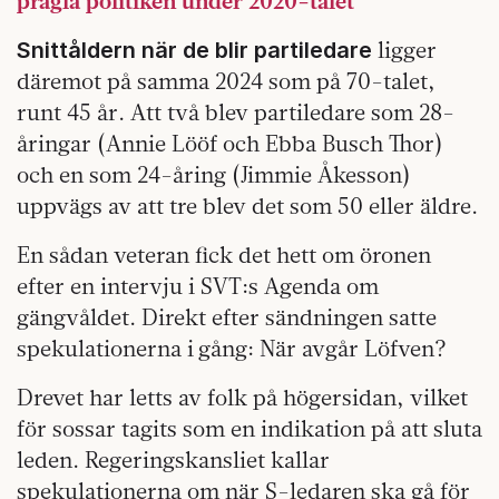
prägla politiken under 2020-talet
ligger
Snittåldern när de blir partiledare
däremot på samma 2024 som på 70-talet,
runt 45 år. Att två blev partiledare som 28-
åringar (Annie Lööf och Ebba Busch Thor)
och en som 24-åring (Jimmie Åkesson)
uppvägs av att tre blev det som 50 eller äldre.
En sådan veteran fick det hett om öronen
efter en intervju i SVT:s Agenda om
gängvåldet. Direkt efter sändningen satte
spekulationerna i gång: När avgår Löfven?
Drevet har letts av folk på högersidan, vilket
för sossar tagits som en indikation på att sluta
leden. Regeringskansliet kallar
spekulationerna om när S-ledaren ska gå för