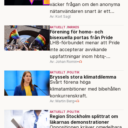
väcker frågan om den anonyma
nätanvändaren snart är ett
Av: Kort Sagt
minne blott.
AKTUELLT
INRIKES
Förening för homo- och
bisexuella portas från Pride
LHB-förbundet menar att Pride
inte accepterar avvikande
uppfattningar inom hbtq-
Av: Johan Romin
•
rörelsen. "Vi har inga problem
med transpersoner", säger
AKTUELLT
POLITIK
ordföranden Linn Saarinen.
Bryssels stora klimatdilemma
Svårt förena höga
klimatambitioner med bibehållen
konkurrenskraft.
Av: Martin Berg
•
AKTUELLT
POLITIK
Region Stockholm splittrat om
läkarnas demonstrationer
Oppositionen kräver omedelbara