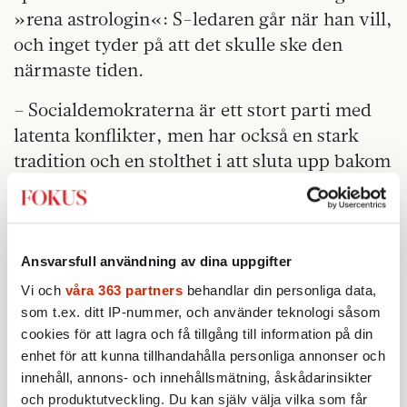
»rena astrologin«: S-ledaren går när han vill,
och inget tyder på att det skulle ske den
närmaste tiden.
– Socialdemokraterna är ett stort parti med
latenta konflikter, men har också en stark
tradition och en stolthet i att sluta upp bakom
ledaren. Att öppet kritisera partiledaren kan
missgynna karriären, säger Madestam.
Ändå tror hon att det är S och V som står näst
Ansvarsfull användning av dina uppgifter
itu att byta partiledare.
Vi och
våra 363 partners
behandlar din personliga data,
som t.ex. ditt IP-nummer, och använder teknologi såsom
– Jonas Sjöstedt av personliga skäl, där
cookies för att lagra och få tillgång till information på din
familjen bor i Vietnam. Och Stefan Löfven
enhet för att kunna tillhandahålla personliga annonser och
orkar kanske inte tända till inför ett val till,
innehåll, annons- och innehållsmätning, åskådarinsikter
säger Jenny Madestam.
och produktutveckling. Du kan själv välja vilka som får