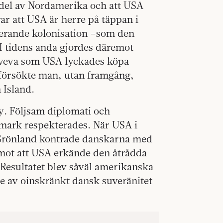
en del av Nordamerika och att USA
r att USA är herre på täppan i
terande kolonisation –som den
 I tidens anda gjordes däremot
a veva som USA lyckades köpa
å försökte man, utan framgång,
 Island.
y. Följsam diplomati och
anmark respekterades. När USA i
 Grönland kontrade danskarna med
e mot att USA erkände den åtrådda
Resultatet blev såväl amerikanska
e av oinskränkt dansk suveränitet