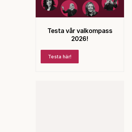
Testa vår valkompass
2026!
Testa här!