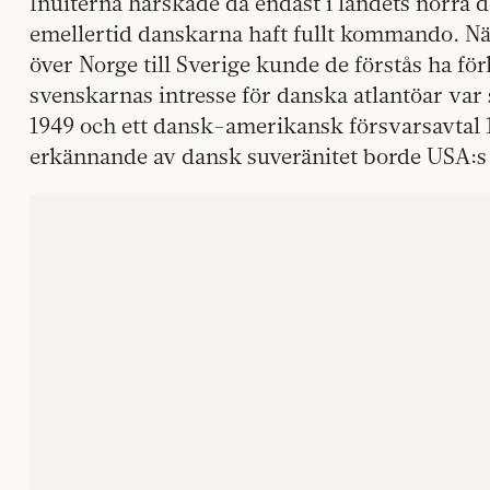
Inuiterna härskade då endast i landets norra d
emellertid danskarna haft fullt kommando. När
över Norge till Sverige kunde de förstås ha fö
svenskarnas intresse för danska atlantöar var
1949 och ett dansk-amerikansk försvarsavtal 
erkännande av dansk suveränitet borde USA:s