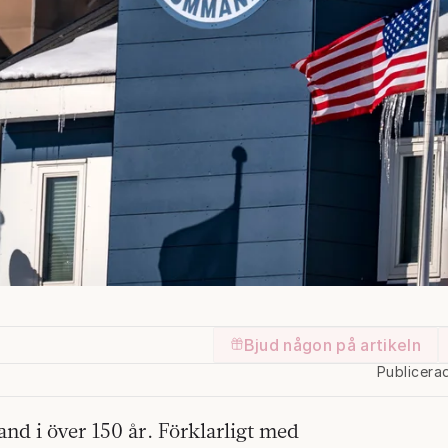
Bjud någon på artikeln
Publicera
and i över 150 år. Förklarligt med