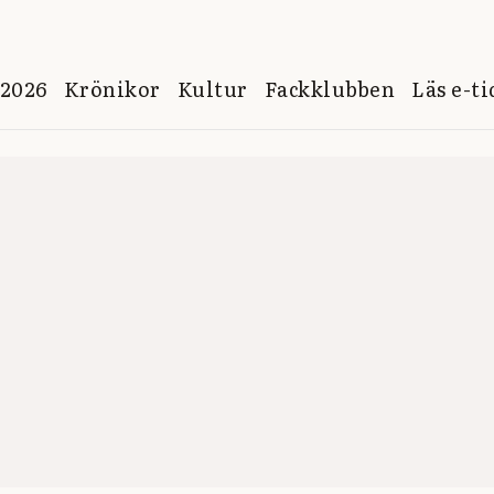
 2026
Krönikor
Kultur
Fackklubben
Läs e-t