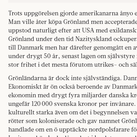
Trots uppgörelsen gjorde amerikanarna ånyo e
Man ville åter köpa Grönland men accepterade 
uppstod naturligt efter att USA med exildans
Grönland under den tid Nazityskland ockupe
till Danmark men har därefter genomgått en av
under drygt 50 år, senast lagen om självstyr
stor frihet i det mesta förutom utrikes- och sä
Grönländarna är dock inte självständiga. Danma
Ekonomiskt är ön också beroende av Danmark
ekonomin med drygt fyra miljarder danska kro
ungefär 120 000 svenska kronor per invånare. 
kulturellt starka även om det i begynnelsen v
rötter som koloniserade och gav namnet Grönla
handlade om en ö upptäckte nordpolsfarare för