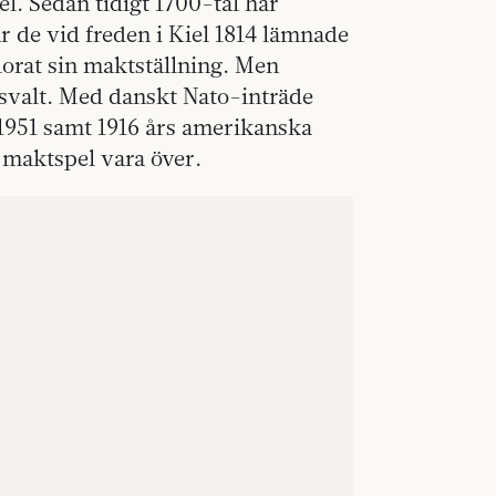
el. Sedan tidigt 1700-tal har
 de vid freden i Kiel 1814 lämnade
rlorat sin maktställning. Men
 svalt. Med danskt Nato-inträde
1951 samt 1916 års amerikanska
 maktspel vara över.