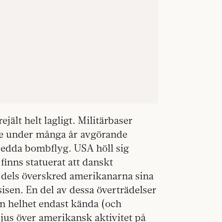
ält helt lagligt. Militärbaser
ade under många år avgörande
sedda bombflyg. USA höll sig
s finns statuerat att danskt
, dels överskred amerikanarna sina
sisen. En del av dessa överträdelser
n helhet endast kända (och
ljus över amerikansk aktivitet på