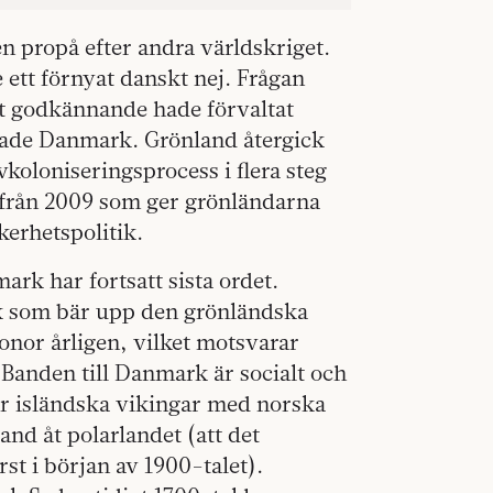
n propå efter andra världskriget.
ett förnyat danskt nej. Frågan
kt godkännande hade förvaltat
rade Danmark. Grönland återgick
koloniseringsprocess i flera steg
e från 2009 som ger grönländarna
kerhetspolitik.
rk har fortsatt sista ordet.
 som bär upp den grönländska
nor årligen, vilket motsvarar
Banden till Danmark är socialt och
ar isländska vikingar med norska
nd åt polarlandet (att det
st i början av 1900-talet).