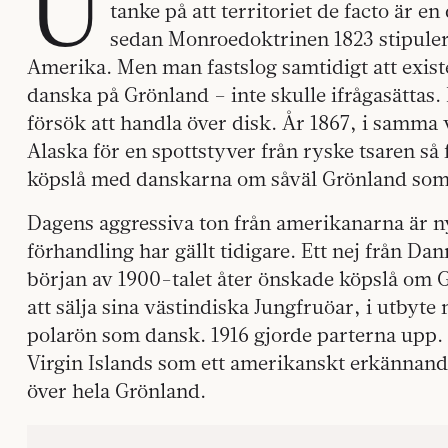
U
tanke på att territoriet de facto är 
sedan Monroedoktrinen 1823 stipulera
Amerika. Men man fastslog samtidigt att exis
danska på Grönland – inte skulle ifrågasättas.
försök att handla över disk. År 1867, i samm
Alaska för en spottstyver från ryske tsaren s
köpslå med danskarna om såväl Grönland som
Dagens aggressiva ton från amerikanarna är n
förhandling har gällt tidigare. Ett nej från D
början av 1900-talet åter önskade köpslå om
att sälja sina västindiska Jungfruöar, i utbyt
polarön som dansk. 1916 gjorde parterna upp. 
Virgin Islands som ett amerikanskt erkännand
över hela Grönland.