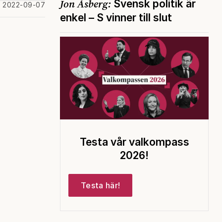
Jon Åsberg:
Svensk politik är
d 2022-09-07
enkel – S vinner till slut
Testa vår valkompass
2026!
Testa här!