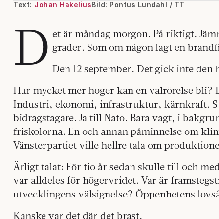
Text:
Johan Hakelius
Bild: Pontus Lundahl / TT
D
et är måndag morgon. På riktigt. Jäm
grader. Som om någon lagt en brandf
Den 12 september. Det gick inte den 
Hur mycket mer höger kan en valrörelse bli? 
Industri, ekonomi, infrastruktur, kärnkraft. S
bidragstagare. Ja till Nato. Bara vagt, i bakg
friskolorna. En och annan påminnelse om klim
Vänsterpartiet ville hellre tala om produktio
Ärligt talat: För tio år sedan skulle till och m
var alldeles för högervridet. Var är framsteg
utvecklingens välsignelse? Öppenhetens lovs
Kanske var det där det brast.