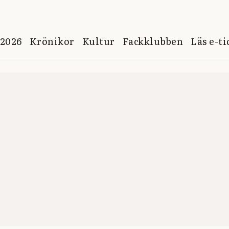
 2026
Krönikor
Kultur
Fackklubben
Läs e-t