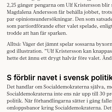
2,25 gånger pengarna om Ulf Kristersson blir 
Magdalena Andersson får behålla jobbet, trots 
par opinionsundersökningar. Den som satsade p
som partiordförande efter valet spelade, enl
trodde att han får sparken.
Alltså: Väger det jämnt spelar sossarna byxorn
god illustration. ”Ulf Kristersson kan knappas
hette det ännu ett drygt halvår före valet. Än
S förblir navet i svensk politi
Det handlar om Socialdemokraterna själva, m
Socialdemokraterna inte ens når upp till 30 pr
politik. När förhandlingarna sätter i gång falle
omloppsbanor kring Socialdemokraterna. Det ä