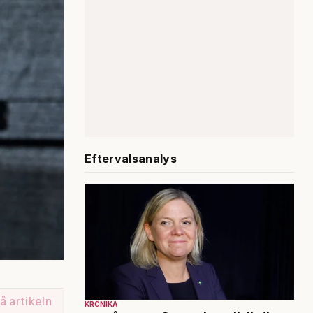
Eftervalsanalys
å artikeln
KRÖNIKA