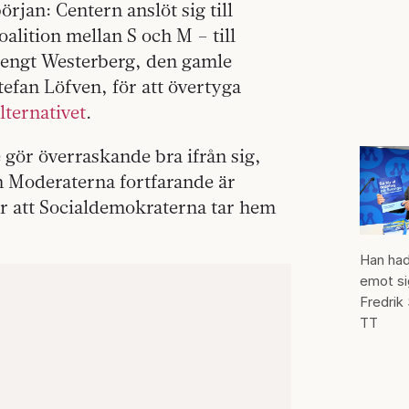
örjan: Centern anslöt sig till
lition mellan S och M – till
Bengt Westerberg, den gamle
efan Löfven, för att övertyga
lternativet
.
 gör överraskande bra ifrån sig,
ch Moderaterna fortfarande är
för att Socialdemokraterna tar hem
Han ha
emot si
Fredrik
TT