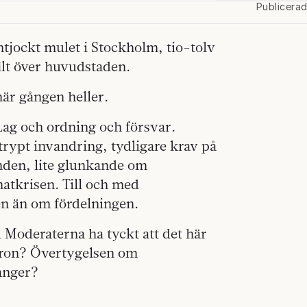
Publicera
ntjockt mulet i Stockholm, tio-tolv
ilt över huvudstaden.
här gången heller.
Lag och ordning och försvar.
trypt invandring, tydligare krav på
runden, lite glunkande om
atkrisen. Till och med
nen än om fördelningen.
ed Moderaterna ha tyckt att det här
stron? Övertygelsen om
ånger?