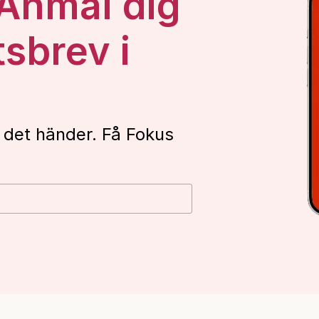
 Anmäl dig
tsbrev i
 det händer. Få Fokus