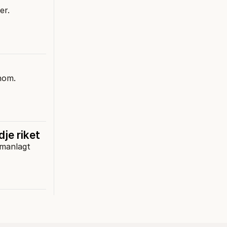
er.
nom.
je riket
mmanlagt