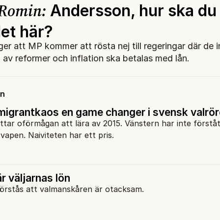
 Romin:
Andersson, hur ska du 
det här?
er att MP kommer att rösta nej till regeringar där de i
 av reformer och inflation ska betalas med lån.
on
igrantkaos en game changer i svensk valrör
tar oförmågan att lära av 2015. Vänstern har inte förståt
migration används som vapen. Naiviteten har ett pris.
r väljarnas lön
 förstås att valmanskåren är otacksam.