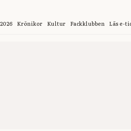
 2026
Krönikor
Kultur
Fackklubben
Läs e-t