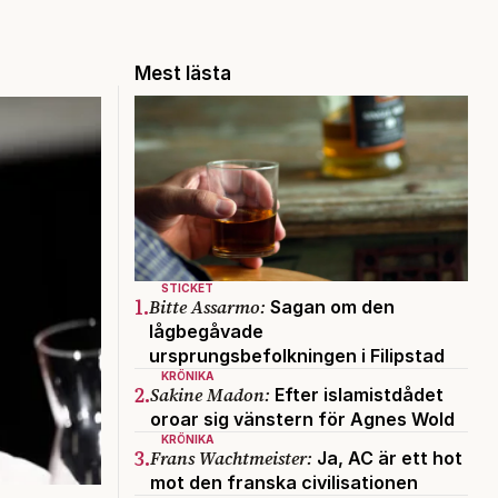
Mest lästa
STICKET
1.
Bitte Assarmo:
Sagan om den
lågbegåvade
ursprungsbefolkningen i Filipstad
KRÖNIKA
2.
Sakine Madon:
Efter islamistdådet
oroar sig vänstern för Agnes Wold
KRÖNIKA
3.
Frans Wachtmeister:
Ja, AC är ett hot
mot den franska civilisationen