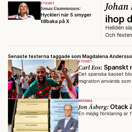
Johan
STICKET
Jonas Gummesson:
Hyckleri när S smyger
ihop 
tillbaka på X
Helldén säg
Och festen
Senaste texterna taggade som Magdalena Anderss
STICKET
Carl Eos:
Spanskt m
Det spanska kaoset blot
KRÖNIKA
Jon Åsberg:
Otack ä
En möjlig förklaring är