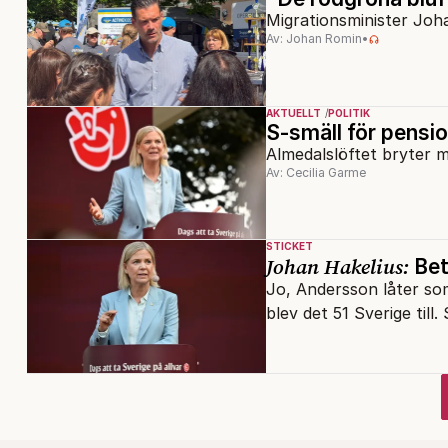
Migrationsminister Joha
Av: Johan Romin
•
AKTUELLT
POLITIK
S-smäll för pens
Almedalslöftet bryter 
Av: Cecilia Garme
STICKET
Johan Hakelius:
Bet
Jo, Andersson låter so
blev det 51 Sverige till