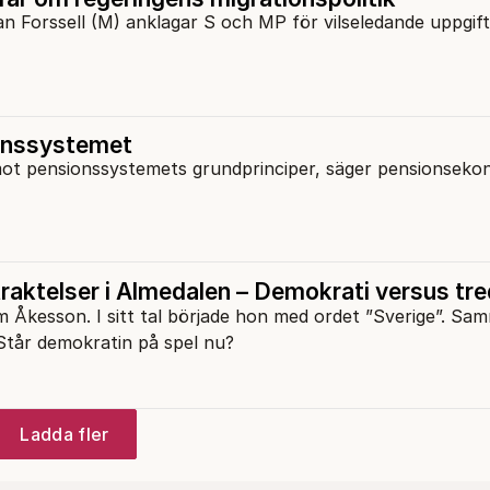
n Forssell (M) anklagar S och MP för vilseledande uppgift
ionssystemet
mot pensionssystemets grundprinciper, säger pensionseko
raktelser i Almedalen – Demokrati versus tred
m Åkesson. I sitt tal började hon med ordet ”Sverige”. Sa
. Står demokratin på spel nu?
Ladda fler