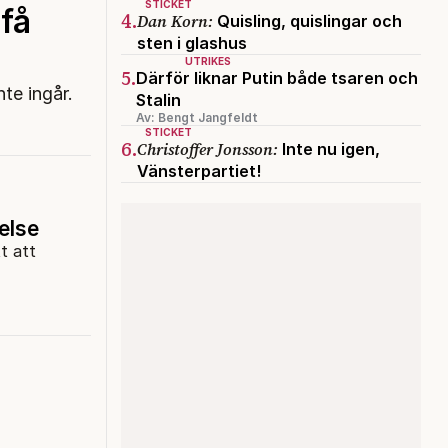
STICKET
få
4.
Dan Korn:
Quisling, quislingar och
sten i glashus
UTRIKES
5.
Därför liknar Putin både tsaren och
nte ingår.
Stalin
Av: Bengt Jangfeldt
STICKET
6.
Christoffer Jonsson:
Inte nu igen,
Vänsterpartiet!
else
t att