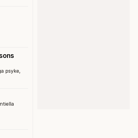
ssons
ga psyke,
tiella