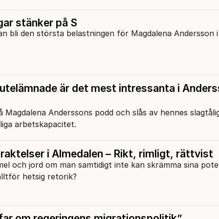
gar stänker på S
an bli den största belastningen för Magdalena Andersson i
utelämnade är det mest intressanta i Ander
på Magdalena Anderssons podd och slås av hennes slagtåli
iga arbetskapacitet.
aktelser i Almedalen – Rikt, rimligt, rättvist
el och jord om man samtidigt inte kan skrämma sina poten
ltför hetsig retorik?
far om regeringens migrationspolitik”