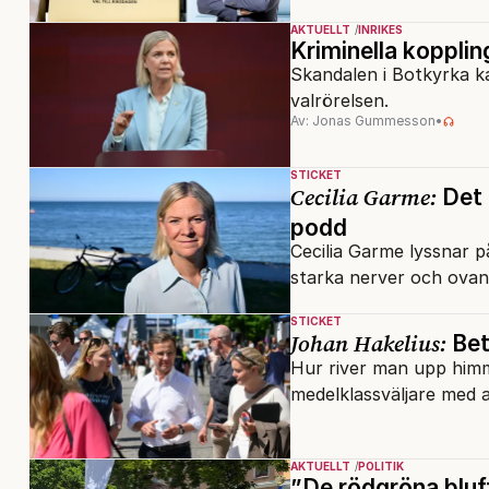
AKTUELLT
INRIKES
Kriminella kopplin
Skandalen i Botkyrka k
valrörelsen.
Av: Jonas Gummesson
•
STICKET
Cecilia Garme:
Det 
podd
Cecilia Garme lyssnar 
starka nerver och ovanl
STICKET
Johan Hakelius:
Betr
Hur river man upp himm
medelklassväljare med al
AKTUELLT
POLITIK
”De rödgröna bluf